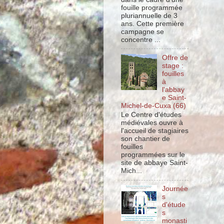
fouille programmée
pluriannuelle de 3
ans. Cette première
campagne se
concentre ...
Offre de
stage :
fouilles
à
l'abbay
e Saint-
Michel-de-Cuxa (66)
Le Centre d'études
médiévales ouvre à
l'accueil de stagiaires
son chantier de
fouilles
programmées sur le
site de abbaye Saint-
Mich...
Journée
s
d'étude
s
monasti