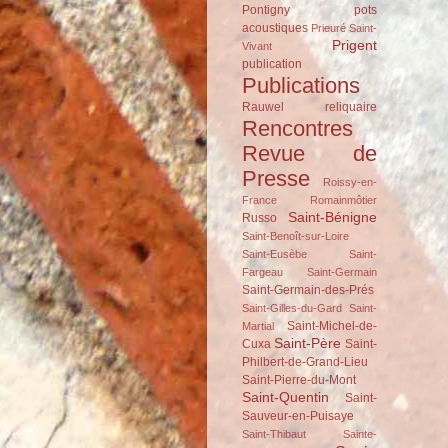
Pontigny
pots
acoustiques
Prieuré Saint-
Prigent
Vivant
publication
Publications
Rauwel
reliquaire
Rencontres
Revue de
Presse
Roissy-en-
France
Romainmôtier
Saint-Bénigne
Russo
Saint-Benoît-sur-Loire
Saint-Eusèbe
Saint-
Fargeau
Saint-Germain
Saint-Germain-des-Prés
Saint-Gilles-du-Gard
Saint-
Saint-Michel-de-
Martial
Saint-Père
Cuxa
Saint-
Philbert-de-Grand-Lieu
Saint-Pierre-du-Mont
Saint-Quentin
Saint-
Sauveur-en-Puisaye
Saint-Thibaut
Sainte-