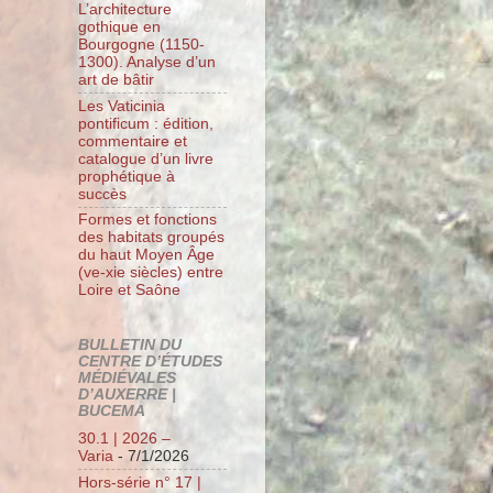
L’architecture
gothique en
Bourgogne (1150-
1300). Analyse d’un
art de bâtir
Les Vaticinia
pontificum : édition,
commentaire et
catalogue d’un livre
prophétique à
succès
Formes et fonctions
des habitats groupés
du haut Moyen Âge
(ve-xie siècles) entre
Loire et Saône
BULLETIN DU
CENTRE D’ÉTUDES
MÉDIÉVALES
D’AUXERRE |
BUCEMA
30.1 | 2026 –
Varia
- 7/1/2026
Hors-série n° 17 |