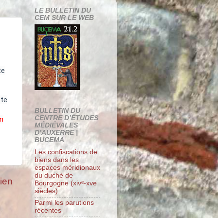
LE BULLETIN DU
CEM SUR LE WEB
te
ôte
BULLETIN DU
CENTRE D’ÉTUDES
on
MÉDIÉVALES
D’AUXERRE |
BUCEMA
Les confiscations de
biens dans les
espaces méridionaux
du duché de
cien
Bourgogne (xivᵉ-xve
siècles)
Parmi les parutions
récentes