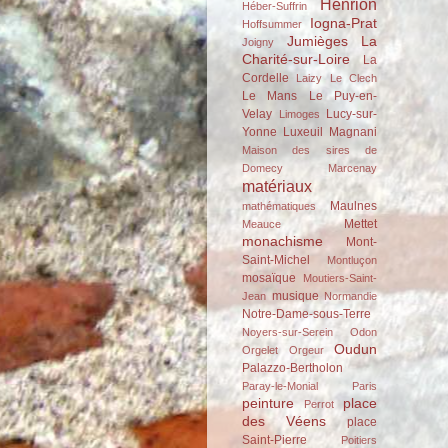
Henrion
Héber-Suffrin
Iogna-Prat
Hoffsummer
Jumièges
La
Joigny
Charité-sur-Loire
La
Cordelle
Laizy
Le Clech
Le Mans
Le Puy-en-
Velay
Lucy-sur-
Limoges
Yonne
Luxeuil
Magnani
Maison des sires de
Domecy
Marcenay
matériaux
Maulnes
mathématiques
Mettet
Meauce
monachisme
Mont-
Saint-Michel
Montluçon
mosaïque
Moutiers-Saint-
musique
Jean
Normandie
Notre-Dame-sous-Terre
Noyers-sur-Serein
Odon
Oudun
Orgelet
Orgeur
Palazzo-Bertholon
Paray-le-Monial
Paris
peinture
place
Perrot
des Véens
place
Saint-Pierre
Poitiers