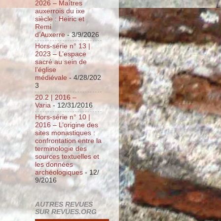
2026 – Maîtres
auxerrois du ixe
siècle : Heiric et
Remi
d’Auxerre
- 3/9/2026
Hors-série n° 13 |
2023 – L’espace
sacré au sein de
l’église
médiévale
- 4/28/202
3
20.2 | 2016 –
Varia
- 12/31/2016
Hors-série n° 10 |
2016 – L’origine des
sites monastiques :
confrontation entre la
terminologie des
sources textuelles et
les données
archéologiques
- 12/
9/2016
AUTRES REVUES
SUR REVUES.ORG