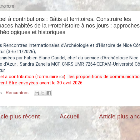
02/2026
el à contributions : Bâtis et territoires. Construire les
aces habités de la Protohistoire à nos jours : approches
héologiques et historiques
s Rencontres internationales d’Archéologie et d’Histoire de Nice Cô
zur (3-6/11/2026),
anisées par Fabien Blanc Garidel, chef du service d’Archéologie Nice
e d’Azur ; Sandra Zanella MCF, CNRS UMR 7264 CEPAM-Université C
zur
el à contribution (formulaire
ici
)
: les propositions de communicati
vent être envoyées
avant le 30 avril 2026
s :
Rencontres
icle plus récent
Accueil
Article plus an