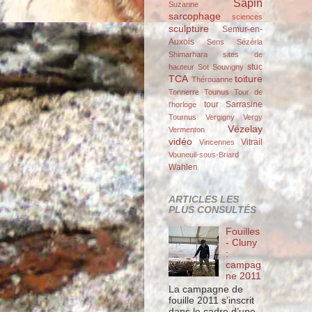
Sapin
Suzanne
sarcophage
sciences
sculpture
Semur-en-
Auxois
Sens
Sézéria
Shimarhara
sites de
stuc
hauteur
Sot
Souvigny
TCA
toiture
Thérouanne
Tonnerre
Tounus
Tour de
tour Sarrasine
l'horloge
Tournus
Vergigny
Vergy
Vézelay
Vermenton
vidéo
Vitrail
Vincennes
Vouneuil-sous-Briard
Wahlen
ARTICLES LES
PLUS CONSULTÉS
Fouilles
- Cluny
:
campag
ne 2011
La campagne de
fouille 2011 s’inscrit
dans le cadre d’une