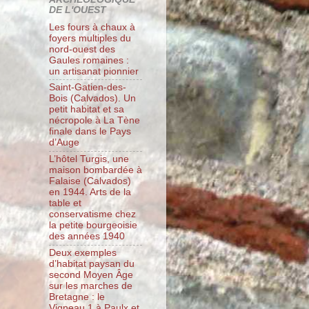
DE L'OUEST
Les fours à chaux à
foyers multiples du
nord-ouest des
Gaules romaines :
un artisanat pionnier
Saint-Gatien-des-
Bois (Calvados). Un
petit habitat et sa
nécropole à La Tène
finale dans le Pays
d’Auge
L’hôtel Turgis, une
maison bombardée à
Falaise (Calvados)
en 1944. Arts de la
table et
conservatisme chez
la petite bourgeoisie
des années 1940
Deux exemples
d’habitat paysan du
second Moyen Âge
sur les marches de
Bretagne : le
Vigneau 1 à Paulx et