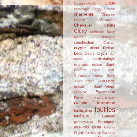
CBMA
Čauševič-Bully
céramique
Cergy
Chablis
charpente
Château-
Landon
Châteauneuf
Chevalier
Cloître
Cluny
collégiale Saint-
Martin d'Angers
construction
Cravant
crypte
décor
Deflou-
Dijon
Leca
Déols
don
ecclésiologie
drone
église Saint-
économie
Amâtre
église Saint-
Christophe
église Saint-
Julien
église Saint-Martin
église Saint-Pélerin
Exposition
exégèse
Flavigny-sur-
Fèvre
formation
Ozerain
fouilles
fortification
funéraire
Gaillard
Germigny-
géophysique
des-Prés
gesta
Gevrey
Gigny
Grzesznik
Guerchy