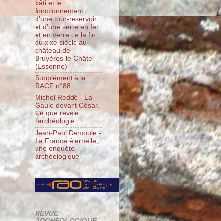
bâti et le
fonctionnement
d’une tour-réservoir
et d’une serre en fer
et en verre de la fin
du xixe siècle au
château de
Bruyères-le-Châtel
(Essonne)
Supplément à la
RACF n°88
Michel Reddé - La
Gaule devant César.
Ce que révèle
l’archéologie
Jean-Paul Demoule -
La France éternelle,
une enquête
archéologique
REVUE
ARCHÉOLOGIQUE