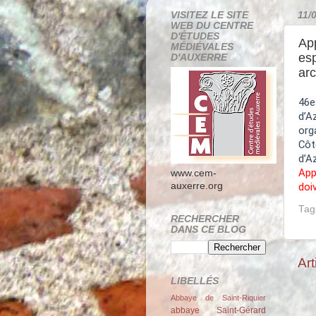
VISITEZ LE SITE
11/
WEB DU CENTRE
D'ÉTUDES
App
MÉDIÉVALES
esp
D'AUXERRE
arc
46e
d’A
org
Côt
d’A
App
www.cem-
doi
auxerre.org
Tag
RECHERCHER
DANS CE BLOG
Art
LIBELLÉS
Abbaye de Saint-Riquier
abbaye Saint-Gérard