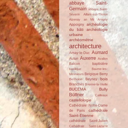
abbaye Saint-
Germain
abbaye Saint-
Séverin
Aillant-sur-Tholon
Aizenay
an Mil
Antigny
archéologie
Appoigny
du bâti
archéologie
urbaine
archéométrie
architecture
Aumard
Arnay-le-Duc
Auxerre
Autun
Avallon
Balcon
baptistère
basilique
Baume-les-
Belgique
Berry
Messieurs
bois
Beyney
Bertholon
Branches
Brienne-la-Vieille
BUCEMA
Bully
Büttner
Cailleaux
castellologie
Cathédrale Notre-Dame
cathédrale
de Paris
Saint-Etienne
cathédrale Saint-Julien
Cathédrale Saint-Lazarre