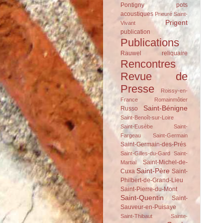
Pontigny
pots
acoustiques
Prieuré Saint-
Prigent
Vivant
publication
Publications
Rauwel
reliquaire
Rencontres
Revue de
Presse
Roissy-en-
France
Romainmôtier
Saint-Bénigne
Russo
Saint-Benoît-sur-Loire
Saint-Eusèbe
Saint-
Fargeau
Saint-Germain
Saint-Germain-des-Prés
Saint-Gilles-du-Gard
Saint-
Saint-Michel-de-
Martial
Saint-Père
Cuxa
Saint-
Philbert-de-Grand-Lieu
Saint-Pierre-du-Mont
Saint-Quentin
Saint-
Sauveur-en-Puisaye
Saint-Thibaut
Sainte-