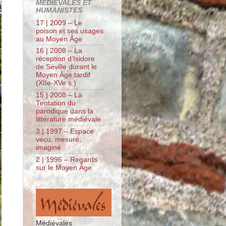
MÉDIÉVALES ET
HUMANISTES
17 | 2009 – Le
poison et ses usages
au Moyen Âge
16 | 2008 – La
réception d’Isidore
de Séville durant le
Moyen Âge tardif
(XIIe-XVe s.)
15 | 2008 – La
Tentation du
parodique dans la
littérature médiévale
3 | 1997 – Espace
vécu, mesuré,
imaginé
2 | 1996 – Regards
sur le Moyen Âge
Médiévales