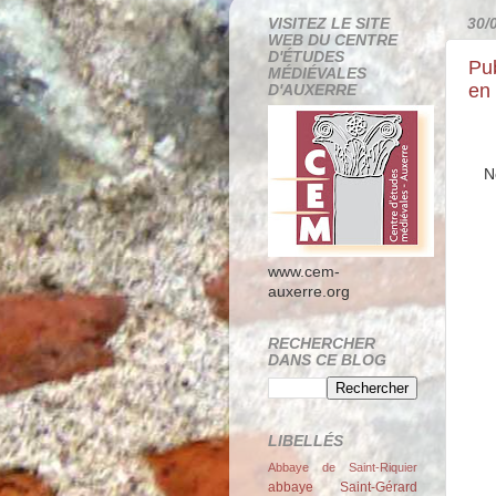
VISITEZ LE SITE
30/
WEB DU CENTRE
D'ÉTUDES
Pu
MÉDIÉVALES
en 
D'AUXERRE
N
www.cem-
auxerre.org
RECHERCHER
DANS CE BLOG
LIBELLÉS
Abbaye de Saint-Riquier
abbaye Saint-Gérard