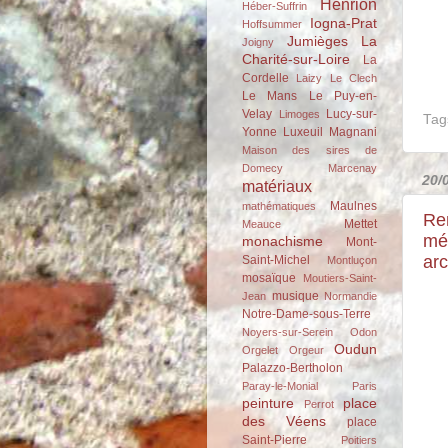
Henrion
Héber-Suffrin
Iogna-Prat
Hoffsummer
Jumièges
La
Joigny
Charité-sur-Loire
La
Cordelle
Laizy
Le Clech
Le Mans
Le Puy-en-
Velay
Lucy-sur-
Limoges
Tag
Yonne
Luxeuil
Magnani
Maison des sires de
Domecy
Marcenay
20/
matériaux
Maulnes
mathématiques
Ren
Mettet
Meauce
méd
monachisme
Mont-
ar
Saint-Michel
Montluçon
mosaïque
Moutiers-Saint-
musique
Jean
Normandie
Notre-Dame-sous-Terre
Noyers-sur-Serein
Odon
Oudun
Orgelet
Orgeur
Palazzo-Bertholon
Paray-le-Monial
Paris
peinture
place
Perrot
des Véens
place
Saint-Pierre
Poitiers