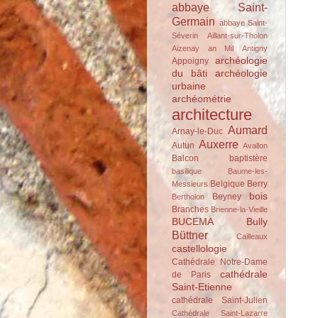
abbaye Saint-
Germain
abbaye Saint-
Séverin
Aillant-sur-Tholon
Aizenay
an Mil
Antigny
archéologie
Appoigny
du bâti
archéologie
urbaine
archéométrie
architecture
Aumard
Arnay-le-Duc
Auxerre
Autun
Avallon
Balcon
baptistère
basilique
Baume-les-
Belgique
Berry
Messieurs
bois
Beyney
Bertholon
Branches
Brienne-la-Vieille
BUCEMA
Bully
Büttner
Cailleaux
castellologie
Cathédrale Notre-Dame
cathédrale
de Paris
Saint-Etienne
cathédrale Saint-Julien
Cathédrale Saint-Lazarre