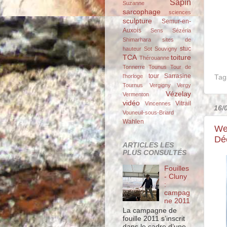
Sapin
Suzanne
sarcophage
sciences
sculpture
Semur-en-
Auxois
Sens
Sézéria
Shimarhara
sites de
stuc
hauteur
Sot
Souvigny
TCA
toiture
Thérouanne
Tonnerre
Tounus
Tour de
tour Sarrasine
l'horloge
Tag
Tournus
Vergigny
Vergy
Vézelay
Vermenton
vidéo
Vitrail
Vincennes
16/
Vouneuil-sous-Briard
Wahlen
We
Dé
ARTICLES LES
PLUS CONSULTÉS
Fouilles
- Cluny
:
campag
ne 2011
La campagne de
fouille 2011 s’inscrit
dans le cadre d’une