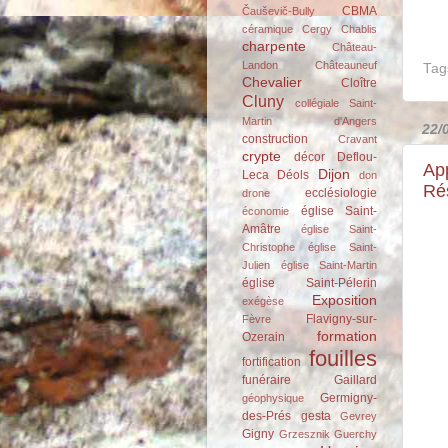
CBMA
Čauševič-Bully
céramique
Cergy
Chablis
charpente
Château-
Landon
Châteauneuf
Tag
Chevalier
Cloître
Cluny
collégiale Saint-
Martin d'Angers
22/
construction
Cravant
crypte
décor
Deflou-
App
Dijon
Leca
Déols
don
Ré
ecclésiologie
drone
église Saint-
économie
Amâtre
église Saint-
Christophe
église Saint-
Julien
église Saint-Martin
église Saint-Pélerin
Exposition
exégèse
Flavigny-sur-
Fèvre
formation
Ozerain
fouilles
fortification
funéraire
Gaillard
Germigny-
géophysique
des-Prés
gesta
Gevrey
Gigny
Grzesznik
Guerchy