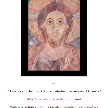
--
*Bucema - Bulletin du Centre d'études médiévales d'Auxerre*
http://journals.openedition.org/cem/
Note aux auteurs :
http://journals.openedition.org/cem/522