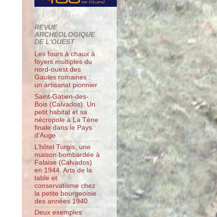
REVUE
ARCHÉOLOGIQUE
DE L'OUEST
Les fours à chaux à
foyers multiples du
nord-ouest des
Gaules romaines :
un artisanat pionnier
Saint-Gatien-des-
Bois (Calvados). Un
petit habitat et sa
nécropole à La Tène
finale dans le Pays
d’Auge
L’hôtel Turgis, une
maison bombardée à
Falaise (Calvados)
en 1944. Arts de la
table et
conservatisme chez
la petite bourgeoisie
des années 1940
Deux exemples