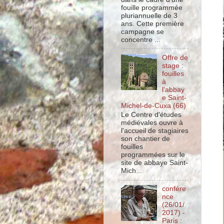
fouille programmée
pluriannuelle de 3
ans. Cette première
campagne se
concentre ...
Offre de
stage :
fouilles
à
l'abbay
e Saint-
Michel-de-Cuxa (66)
Le Centre d'études
médiévales ouvre à
l'accueil de stagiaires
son chantier de
fouilles
programmées sur le
site de abbaye Saint-
Mich...
confére
nce
(26/01/
2017) -
Paris :