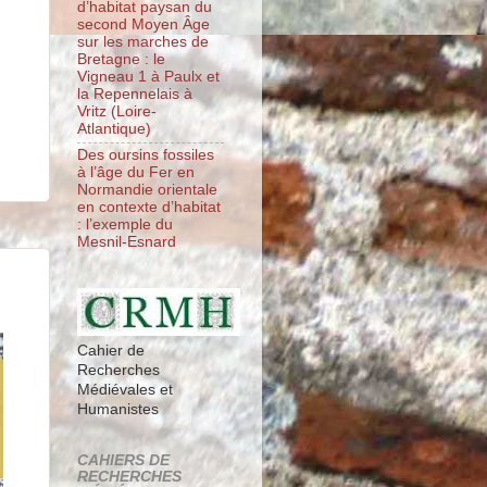
d’habitat paysan du
second Moyen Âge
sur les marches de
Bretagne : le
Vigneau 1 à Paulx et
la Repennelais à
Vritz (Loire-
Atlantique)
Des oursins fossiles
à l’âge du Fer en
Normandie orientale
en contexte d’habitat
: l’exemple du
Mesnil-Esnard
Cahier de
Recherches
Médiévales et
Humanistes
CAHIERS DE
RECHERCHES