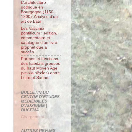
L’architecture
gothique en
Bourgogne (1150-
1300). Analyse d’un
art de bâtir
Les Vaticinia
pontificum : édition,
commentaire et
catalogue d’un livre
prophétique à
succès
Formes et fonctions
des habitats groupés
du haut Moyen Âge
(ve-xie siècles) entre
Loire et Saône
BULLETIN DU
CENTRE D’ÉTUDES
MÉDIÉVALES
D’AUXERRE |
BUCEMA
Chargement...
AUTRES REVUES