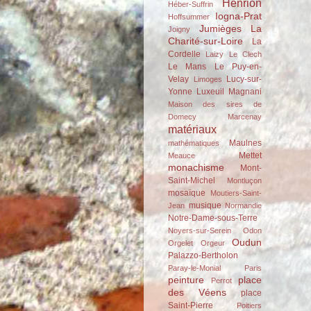
Henrion
Héber-Suffrin
Iogna-Prat
Hoffsummer
Jumièges
La
Joigny
Charité-sur-Loire
La
Cordelle
Laizy
Le Clech
Le Mans
Le Puy-en-
Velay
Lucy-sur-
Limoges
Yonne
Luxeuil
Magnani
Maison des sires de
Domecy
Marcenay
matériaux
Maulnes
mathématiques
Mettet
Meauce
monachisme
Mont-
Saint-Michel
Montluçon
mosaïque
Moutiers-Saint-
musique
Jean
Normandie
Notre-Dame-sous-Terre
Noyers-sur-Serein
Odon
Oudun
Orgelet
Orgeur
Palazzo-Bertholon
Paray-le-Monial
Paris
peinture
place
Perrot
des Véens
place
Saint-Pierre
Poitiers