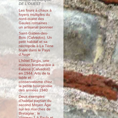
DE L'OUEST
Les fours à chaux à
foyers multiples du
nord-ouest des
Gaules romaines :
un artisanat pionnier
Saint-Gatien-des-
Bois (Calvados). Un
petit habitat et sa
nécropole à La Tène
finale dans le Pays
d’Auge
L’hôtel Turgis, une
maison bombardée à
Falaise (Calvados)
en 1944. Arts de la
table et
conservatisme chez
la petite bourgeoisie
des années 1940
Deux exemples
d’habitat paysan du
second Moyen Âge
sur les marches de
Bretagne : le
Vigneau 1 à Paulx et