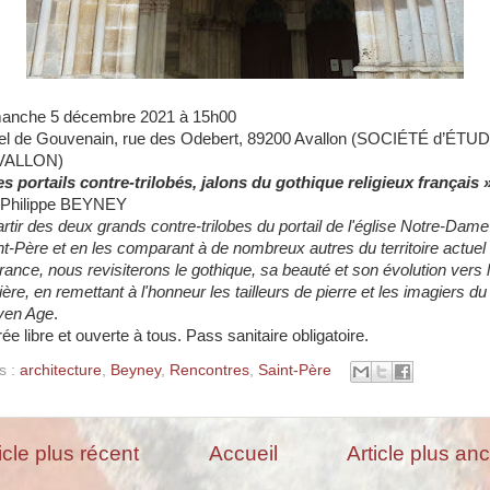
anche 5 décembre 2021 à 15h00
el de Gouvenain, rue des Odebert, 89200 Avallon (
SOCIÉTÉ d’ÉTU
VALLON)
es portails contre-trilobés
,
jalons du gothique religieux français
Philippe BEYNEY
artir des deux grands contre-trilobes du portail de l'église Notre-Dame
nt-Père et en les comparant à de nombreux autres du territoire actuel
France, nous revisiterons le gothique, sa beauté et son évolution vers 
ère, en remettant à l'honneur les tailleurs de pierre et les imagiers du
en Age
.
ée libre et ouverte à tous. Pass sanitaire obligatoire.
s :
architecture
,
Beyney
,
Rencontres
,
Saint-Père
icle plus récent
Accueil
Article plus an