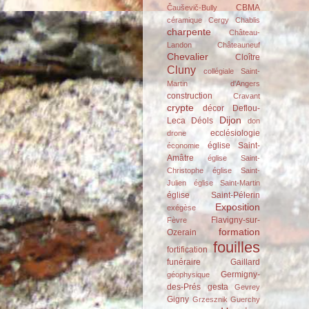
CBMA
Čauševič-Bully
céramique
Cergy
Chablis
charpente
Château-
Landon
Châteauneuf
Chevalier
Cloître
Cluny
collégiale Saint-
Martin d'Angers
construction
Cravant
crypte
décor
Deflou-
Dijon
Leca
Déols
don
ecclésiologie
drone
église Saint-
économie
Amâtre
église Saint-
Christophe
église Saint-
Julien
église Saint-Martin
église Saint-Pélerin
Exposition
exégèse
Flavigny-sur-
Fèvre
formation
Ozerain
fouilles
fortification
funéraire
Gaillard
Germigny-
géophysique
des-Prés
gesta
Gevrey
Gigny
Grzesznik
Guerchy