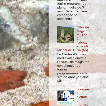
fouille programmée
pluriannuelle de 3
ans. Cette première
campagne se
concentre ...
Offre de
stage :
fouilles
à
l'abbay
e Saint-
Michel-de-Cuxa (66)
Le Centre d'études
médiévales ouvre à
l'accueil de stagiaires
son chantier de
fouilles
programmées sur le
site de abbaye Saint-
Mich...
Journée
s
d'étude
s
monasti