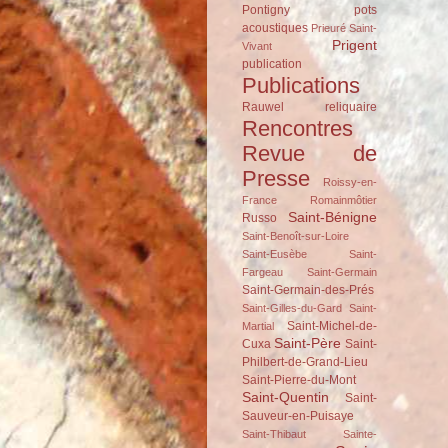
Pontigny
pots
acoustiques
Prieuré Saint-
Prigent
Vivant
publication
Publications
Rauwel
reliquaire
Rencontres
Revue de
Presse
Roissy-en-
France
Romainmôtier
Saint-Bénigne
Russo
Saint-Benoît-sur-Loire
Saint-Eusèbe
Saint-
Fargeau
Saint-Germain
Saint-Germain-des-Prés
Saint-Gilles-du-Gard
Saint-
Saint-Michel-de-
Martial
Saint-Père
Cuxa
Saint-
Philbert-de-Grand-Lieu
Saint-Pierre-du-Mont
Saint-Quentin
Saint-
Sauveur-en-Puisaye
Saint-Thibaut
Sainte-