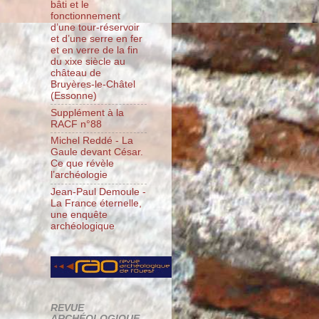
bâti et le
fonctionnement
d’une tour-réservoir
et d’une serre en fer
et en verre de la fin
du xixe siècle au
château de
Bruyères-le-Châtel
(Essonne)
Supplément à la
RACF n°88
Michel Reddé - La
Gaule devant César.
Ce que révèle
l’archéologie
Jean-Paul Demoule -
La France éternelle,
une enquête
archéologique
REVUE
ARCHÉOLOGIQUE