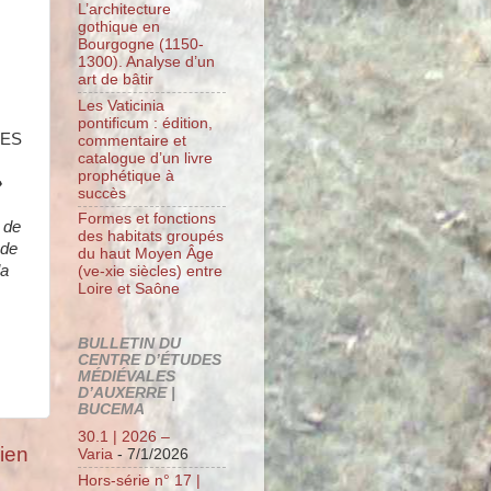
L’architecture
gothique en
Bourgogne (1150-
1300). Analyse d’un
art de bâtir
Les Vaticinia
pontificum : édition,
DES
commentaire et
catalogue d’un livre
prophétique à
»
succès
Formes et fonctions
 de
des habitats groupés
 de
du haut Moyen Âge
la
(ve-xie siècles) entre
Loire et Saône
BULLETIN DU
CENTRE D’ÉTUDES
MÉDIÉVALES
D’AUXERRE |
BUCEMA
30.1 | 2026 –
cien
Varia
- 7/1/2026
Hors-série n° 17 |