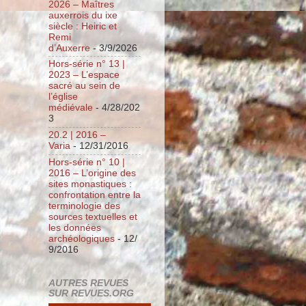
2026 – Maîtres
auxerrois du ixe
siècle : Heiric et
Remi
d’Auxerre
- 3/9/2026
Hors-série n° 13 |
2023 – L’espace
sacré au sein de
l’église
médiévale
- 4/28/202
3
20.2 | 2016 –
Varia
- 12/31/2016
Hors-série n° 10 |
2016 – L’origine des
sites monastiques :
confrontation entre la
terminologie des
sources textuelles et
les données
archéologiques
- 12/
9/2016
AUTRES REVUES
SUR REVUES.ORG