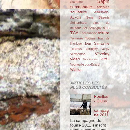
Sapin
Suzanne
sarcophage
sciences
sculpture
Semur-en-
Auxois
Sens
Sézéria
Shimarhara
sites de
stuc
hauteur
Sot
Souvigny
TCA
toiture
Thérouanne
Tonnerre
Tounus
Tour de
tour Sarrasine
l'horloge
Tournus
Vergigny
Vergy
Vézelay
Vermenton
vidéo
Vitrail
Vincennes
Vouneuil-sous-Briard
Wahlen
ARTICLES LES
PLUS CONSULTÉS
Fouilles
- Cluny
:
campag
ne 2011
La campagne de
fouille 2011 s’inscrit
dans le cadre d’une