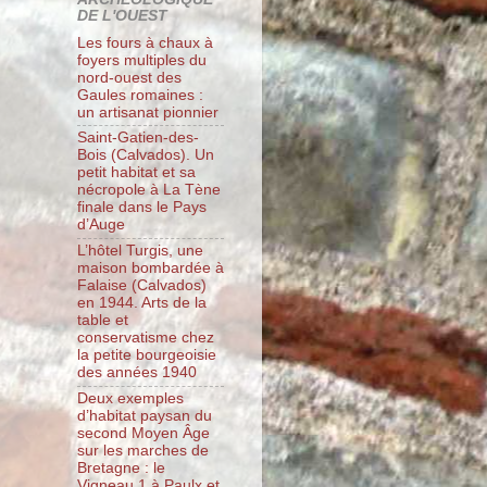
DE L'OUEST
Les fours à chaux à
foyers multiples du
nord-ouest des
Gaules romaines :
un artisanat pionnier
Saint-Gatien-des-
Bois (Calvados). Un
petit habitat et sa
nécropole à La Tène
finale dans le Pays
d’Auge
L’hôtel Turgis, une
maison bombardée à
Falaise (Calvados)
en 1944. Arts de la
table et
conservatisme chez
la petite bourgeoisie
des années 1940
Deux exemples
d’habitat paysan du
second Moyen Âge
sur les marches de
Bretagne : le
Vigneau 1 à Paulx et