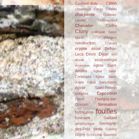
CBMA
Čauševič-Bully
céramique
Cergy
Chablis
charpente
Château-
Landon
Châteauneuf
Chevalier
Cloître
Cluny
collégiale Saint-
Martin d'Angers
construction
Cravant
crypte
décor
Deflou-
Dijon
Leca
Déols
don
ecclésiologie
drone
église Saint-
économie
Amâtre
église Saint-
Christophe
église Saint-
Julien
église Saint-Martin
église Saint-Pélerin
Exposition
exégèse
Flavigny-sur-
Fèvre
formation
Ozerain
fouilles
fortification
funéraire
Gaillard
Germigny-
géophysique
des-Prés
gesta
Gevrey
Gigny
Grzesznik
Guerchy