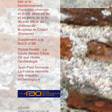
bâti et le
fonctionnement
d’une tour-réservoir
et d’une serre en fer
et en verre de la fin
du xixe siècle au
château de
Bruyères-le-Châtel
(Essonne)
Supplément à la
RACF n°88
Michel Reddé - La
Gaule devant César.
Ce que révèle
l’archéologie
Jean-Paul Demoule -
La France éternelle,
une enquête
archéologique
REVUE
ARCHÉOLOGIQUE