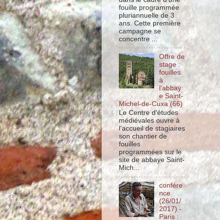
fouille programmée
pluriannuelle de 3
ans. Cette première
campagne se
concentre ...
Offre de
stage :
fouilles
à
l'abbay
e Saint-
Michel-de-Cuxa (66)
Le Centre d'études
médiévales ouvre à
l'accueil de stagiaires
son chantier de
fouilles
programmées sur le
site de abbaye Saint-
Mich...
confére
nce
(26/01/
2017) -
Paris :