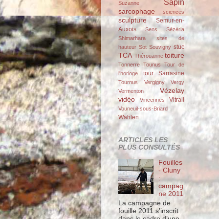
Sapin
Suzanne
sarcophage
sciences
sculpture
Semur-en-
Auxois
Sens
Sézéria
Shimarhara
sites de
stuc
hauteur
Sot
Souvigny
TCA
toiture
Thérouanne
Tonnerre
Tounus
Tour de
tour Sarrasine
l'horloge
Tournus
Vergigny
Vergy
Vézelay
Vermenton
vidéo
Vitrail
Vincennes
Vouneuil-sous-Briard
Wahlen
ARTICLES LES
PLUS CONSULTÉS
Fouilles
- Cluny
:
campag
ne 2011
La campagne de
fouille 2011 s’inscrit
dans le cadre d’une