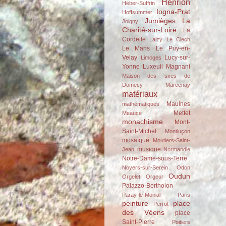
Henrion
Héber-Suffrin
Iogna-Prat
Hoffsummer
Jumièges
La
Joigny
Charité-sur-Loire
La
Cordelle
Laizy
Le Clech
Le Mans
Le Puy-en-
Velay
Lucy-sur-
Limoges
Yonne
Luxeuil
Magnani
Maison des sires de
Domecy
Marcenay
matériaux
Maulnes
mathématiques
Mettet
Meauce
monachisme
Mont-
Saint-Michel
Montluçon
mosaïque
Moutiers-Saint-
musique
Jean
Normandie
Notre-Dame-sous-Terre
Noyers-sur-Serein
Odon
Oudun
Orgelet
Orgeur
Palazzo-Bertholon
Paray-le-Monial
Paris
peinture
place
Perrot
des Véens
place
Saint-Pierre
Poitiers