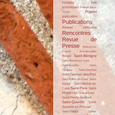
Pontigny
pots
acoustiques
Prieuré Saint-
Prigent
Vivant
publication
Publications
Rauwel
reliquaire
Rencontres
Revue de
Presse
Roissy-en-
France
Romainmôtier
Saint-Bénigne
Russo
Saint-Benoît-sur-Loire
Saint-Eusèbe
Saint-
Fargeau
Saint-Germain
Saint-Germain-des-Prés
Saint-Gilles-du-Gard
Saint-
Saint-Michel-de-
Martial
Saint-Père
Cuxa
Saint-
Philbert-de-Grand-Lieu
Saint-Pierre-du-Mont
Saint-Quentin
Saint-
Sauveur-en-Puisaye
Saint-Thibaut
Sainte-