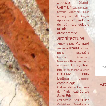
abbaye Saint-
Germain
abbaye Saint-
Séverin
Aillant-sur-Tholon
Aizenay
an Mil
Antigny
archéologie
Appoigny
du bâti
archéologie
urbaine
archéométrie
architecture
Aumard
Arnay-le-Duc
Auxerre
Autun
Avallon
Balcon
baptistère
basilique
Baume-les-
Belgique
Berry
Messieurs
bois
Beyney
Bertholon
Tag
Branches
Brienne-la-Vieille
BUCEMA
Bully
Büttner
Cailleaux
castellologie
Art
Cathédrale Notre-Dame
cathédrale
de Paris
Saint-Etienne
cathédrale Saint-Julien
Cathédrale Saint-Lazarre