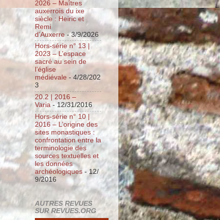
2026 – Maîtres
auxerrois du ixe
siècle : Heiric et
Remi
d’Auxerre
- 3/9/2026
Hors-série n° 13 |
2023 – L’espace
sacré au sein de
l’église
médiévale
- 4/28/202
3
20.2 | 2016 –
Varia
- 12/31/2016
Hors-série n° 10 |
2016 – L’origine des
sites monastiques :
confrontation entre la
terminologie des
sources textuelles et
les données
archéologiques
- 12/
9/2016
AUTRES REVUES
SUR REVUES.ORG