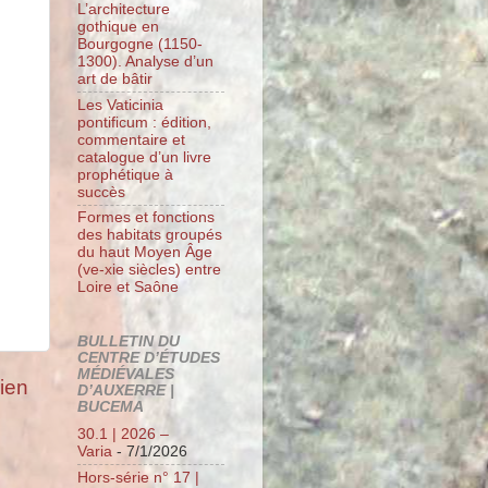
L’architecture
gothique en
Bourgogne (1150-
1300). Analyse d’un
art de bâtir
Les Vaticinia
pontificum : édition,
commentaire et
catalogue d’un livre
prophétique à
succès
Formes et fonctions
des habitats groupés
du haut Moyen Âge
(ve-xie siècles) entre
Loire et Saône
BULLETIN DU
CENTRE D’ÉTUDES
MÉDIÉVALES
cien
D’AUXERRE |
BUCEMA
30.1 | 2026 –
Varia
- 7/1/2026
Hors-série n° 17 |