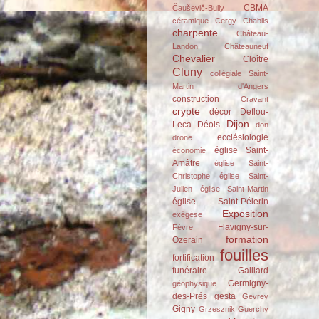
CBMA
Čauševič-Bully
céramique
Cergy
Chablis
charpente
Château-
Landon
Châteauneuf
Chevalier
Cloître
Cluny
collégiale Saint-
Martin d'Angers
construction
Cravant
crypte
décor
Deflou-
Dijon
Leca
Déols
don
ecclésiologie
drone
église Saint-
économie
Amâtre
église Saint-
Christophe
église Saint-
Julien
église Saint-Martin
église Saint-Pélerin
Exposition
exégèse
Flavigny-sur-
Fèvre
formation
Ozerain
fouilles
fortification
funéraire
Gaillard
Germigny-
géophysique
des-Prés
gesta
Gevrey
Gigny
Grzesznik
Guerchy