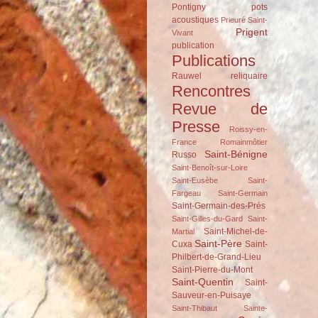
Pontigny
pots
acoustiques
Prieuré Saint-
Prigent
Vivant
publication
Publications
Rauwel
reliquaire
Rencontres
Revue de
Presse
Roissy-en-
France
Romainmôtier
Saint-Bénigne
Russo
Saint-Benoît-sur-Loire
Saint-Eusèbe
Saint-
Fargeau
Saint-Germain
Saint-Germain-des-Prés
Saint-Gilles-du-Gard
Saint-
Saint-Michel-de-
Martial
Saint-Père
Cuxa
Saint-
Philbert-de-Grand-Lieu
Saint-Pierre-du-Mont
Saint-Quentin
Saint-
Sauveur-en-Puisaye
Saint-Thibaut
Sainte-