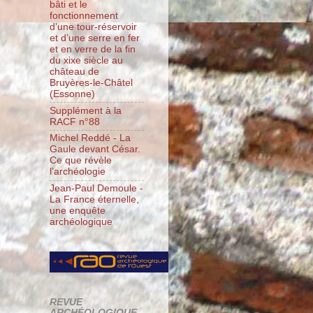
bâti et le
fonctionnement
d’une tour-réservoir
et d’une serre en fer
et en verre de la fin
du xixe siècle au
château de
Bruyères-le-Châtel
(Essonne)
Supplément à la
RACF n°88
Michel Reddé - La
Gaule devant César.
Ce que révèle
l’archéologie
Jean-Paul Demoule -
La France éternelle,
une enquête
archéologique
REVUE
ARCHÉOLOGIQUE