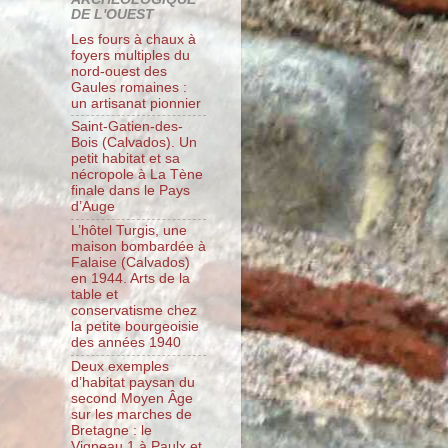
DE L'OUEST
Les fours à chaux à
foyers multiples du
nord-ouest des
Gaules romaines :
un artisanat pionnier
Saint-Gatien-des-
Bois (Calvados). Un
petit habitat et sa
nécropole à La Tène
finale dans le Pays
d’Auge
L’hôtel Turgis, une
maison bombardée à
Falaise (Calvados)
en 1944. Arts de la
table et
conservatisme chez
la petite bourgeoisie
des années 1940
Deux exemples
d’habitat paysan du
second Moyen Âge
sur les marches de
Bretagne : le
Vigneau 1 à Paulx et