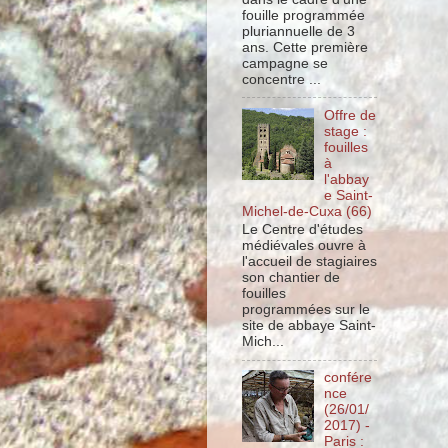
fouille programmée
pluriannuelle de 3
ans. Cette première
campagne se
concentre ...
Offre de
stage :
fouilles
à
l'abbay
e Saint-
Michel-de-Cuxa (66)
Le Centre d'études
médiévales ouvre à
l'accueil de stagiaires
son chantier de
fouilles
programmées sur le
site de abbaye Saint-
Mich...
confére
nce
(26/01/
2017) -
Paris :