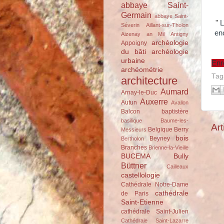
abbaye Saint-
Germain
abbaye Saint-
"
L
Séverin
Aillant-sur-Tholon
enc
Aizenay
an Mil
Antigny
archéologie
Appoigny
du bâti
archéologie
urbaine
Enr
archéométrie
Tag
architecture
Aumard
Arnay-le-Duc
Auxerre
Autun
Avallon
Balcon
baptistère
basilique
Baume-les-
Art
Belgique
Berry
Messieurs
bois
Beyney
Bertholon
Branches
Brienne-la-Vieille
BUCEMA
Bully
Büttner
Cailleaux
castellologie
Cathédrale Notre-Dame
cathédrale
de Paris
Saint-Etienne
cathédrale Saint-Julien
Cathédrale Saint-Lazarre