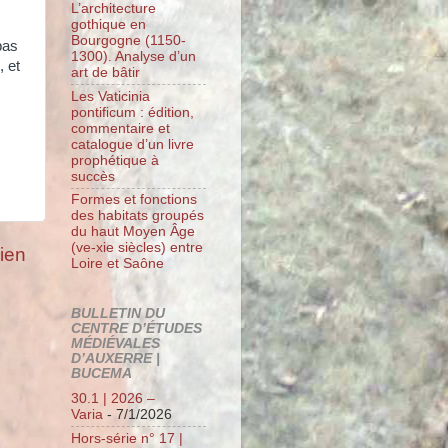
L’architecture
gothique en
Bourgogne (1150-
pas
1300). Analyse d’un
, et
art de bâtir
Les Vaticinia
pontificum : édition,
commentaire et
catalogue d’un livre
prophétique à
succès
Formes et fonctions
des habitats groupés
du haut Moyen Âge
(ve-xie siècles) entre
cien
Loire et Saône
BULLETIN DU
CENTRE D’ÉTUDES
MÉDIÉVALES
D’AUXERRE |
BUCEMA
30.1 | 2026 –
Varia
- 7/1/2026
Hors-série n° 17 |