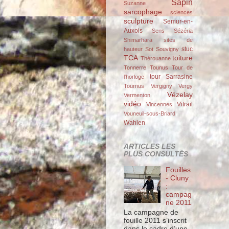
Sapin
Suzanne
sarcophage
sciences
sculpture
Semur-en-
Auxois
Sens
Sézéria
Shimarhara
sites de
stuc
hauteur
Sot
Souvigny
TCA
toiture
Thérouanne
Tonnerre
Tounus
Tour de
tour Sarrasine
l'horloge
Tournus
Vergigny
Vergy
Vézelay
Vermenton
vidéo
Vitrail
Vincennes
Vouneuil-sous-Briard
Wahlen
ARTICLES LES
PLUS CONSULTÉS
Fouilles
- Cluny
:
campag
ne 2011
La campagne de
fouille 2011 s’inscrit
dans le cadre d’une