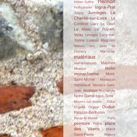
Henrion
Héber-Suffrin
Iogna-Prat
Hoffsummer
Jumièges
La
Joigny
Charité-sur-Loire
La
Cordelle
Laizy
Le Clech
Le Mans
Le Puy-en-
Velay
Lucy-sur-
Limoges
Yonne
Luxeuil
Magnani
Maison des sires de
Domecy
Marcenay
matériaux
Maulnes
mathématiques
Mettet
Meauce
monachisme
Mont-
Saint-Michel
Montluçon
mosaïque
Moutiers-Saint-
musique
Jean
Normandie
Notre-Dame-sous-Terre
Noyers-sur-Serein
Odon
Oudun
Orgelet
Orgeur
Palazzo-Bertholon
Paray-le-Monial
Paris
peinture
place
Perrot
des Véens
place
Saint-Pierre
Poitiers