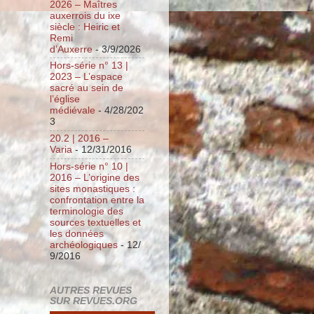
2026 – Maîtres
auxerrois du ixe
siècle : Heiric et
Remi
d’Auxerre
- 3/9/2026
Hors-série n° 13 |
2023 – L’espace
sacré au sein de
l’église
médiévale
- 4/28/202
3
20.2 | 2016 –
Varia
- 12/31/2016
Hors-série n° 10 |
2016 – L’origine des
sites monastiques :
confrontation entre la
terminologie des
sources textuelles et
les données
archéologiques
- 12/
9/2016
AUTRES REVUES
SUR REVUES.ORG