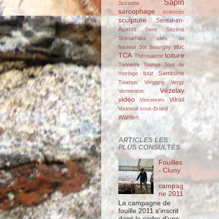
Sapin
Suzanne
sarcophage
sciences
sculpture
Semur-en-
Auxois
Sens
Sézéria
Shimarhara
sites de
stuc
hauteur
Sot
Souvigny
TCA
toiture
Thérouanne
Tonnerre
Tounus
Tour de
tour Sarrasine
l'horloge
Tournus
Vergigny
Vergy
Vézelay
Vermenton
vidéo
Vitrail
Vincennes
Vouneuil-sous-Briard
Wahlen
ARTICLES LES
PLUS CONSULTÉS
Fouilles
- Cluny
:
campag
ne 2011
La campagne de
fouille 2011 s’inscrit
dans le cadre d’une