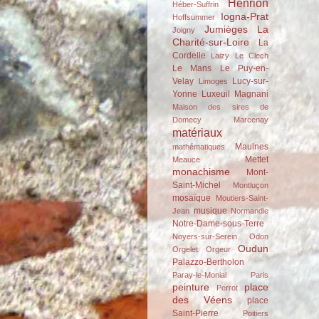
Henrion
Héber-Suffrin
Iogna-Prat
Hoffsummer
Jumièges
La
Joigny
Charité-sur-Loire
La
Cordelle
Laizy
Le Clech
Le Mans
Le Puy-en-
Velay
Lucy-sur-
Limoges
Yonne
Luxeuil
Magnani
Maison des sires de
Domecy
Marcenay
matériaux
Maulnes
mathématiques
Mettet
Meauce
monachisme
Mont-
Saint-Michel
Montluçon
mosaïque
Moutiers-Saint-
musique
Jean
Normandie
Notre-Dame-sous-Terre
Noyers-sur-Serein
Odon
Oudun
Orgelet
Orgeur
Palazzo-Bertholon
Paray-le-Monial
Paris
peinture
place
Perrot
des Véens
place
Saint-Pierre
Poitiers