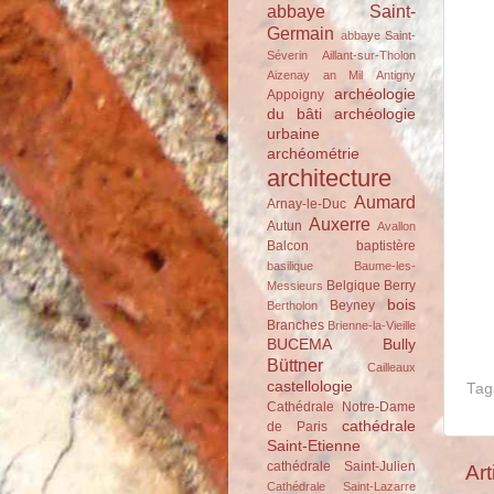
abbaye Saint-
Germain
abbaye Saint-
Séverin
Aillant-sur-Tholon
Aizenay
an Mil
Antigny
archéologie
Appoigny
du bâti
archéologie
urbaine
archéométrie
architecture
Aumard
Arnay-le-Duc
Auxerre
Autun
Avallon
Balcon
baptistère
basilique
Baume-les-
Belgique
Berry
Messieurs
bois
Beyney
Bertholon
Branches
Brienne-la-Vieille
BUCEMA
Bully
Büttner
Cailleaux
castellologie
Tag
Cathédrale Notre-Dame
cathédrale
de Paris
Saint-Etienne
cathédrale Saint-Julien
Art
Cathédrale Saint-Lazarre