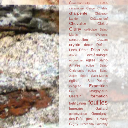
CBMA
Čauševič-Bully
céramique
Cergy
Chablis
charpente
Château-
Landon
Châteauneuf
Chevalier
Cloître
Cluny
collégiale Saint-
Martin d'Angers
construction
Cravant
crypte
décor
Deflou-
Dijon
Leca
Déols
don
ecclésiologie
drone
église Saint-
économie
Amâtre
église Saint-
Christophe
église Saint-
Julien
église Saint-Martin
église Saint-Pélerin
Exposition
exégèse
Flavigny-sur-
Fèvre
formation
Ozerain
fouilles
fortification
funéraire
Gaillard
Germigny-
géophysique
des-Prés
gesta
Gevrey
Gigny
Grzesznik
Guerchy