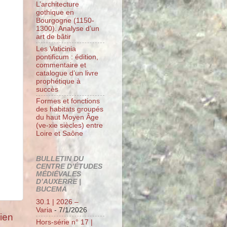
L’architecture
gothique en
Bourgogne (1150-
1300). Analyse d’un
art de bâtir
Les Vaticinia
pontificum : édition,
commentaire et
catalogue d’un livre
prophétique à
succès
Formes et fonctions
des habitats groupés
du haut Moyen Âge
(ve-xie siècles) entre
Loire et Saône
BULLETIN DU
CENTRE D’ÉTUDES
MÉDIÉVALES
D’AUXERRE |
BUCEMA
30.1 | 2026 –
Varia
- 7/1/2026
cien
Hors-série n° 17 |