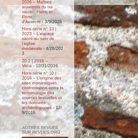
2026 – Maîtres
auxerrois du ixe
siècle : Heiric et
Remi
d’Auxerre
- 3/9/2026
Hors-série n° 13 |
2023 – L’espace
sacré au sein de
l’église
médiévale
- 4/28/202
3
20.2 | 2016 –
Varia
- 12/31/2016
Hors-série n° 10 |
2016 – L’origine des
sites monastiques :
confrontation entre la
terminologie des
sources textuelles et
les données
archéologiques
- 12/
9/2016
AUTRES REVUES
SUR REVUES.ORG