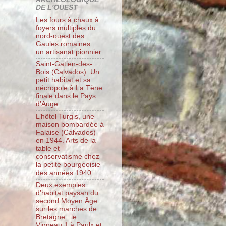
DE L'OUEST
Les fours à chaux à
foyers multiples du
nord-ouest des
Gaules romaines :
un artisanat pionnier
Saint-Gatien-des-
Bois (Calvados). Un
petit habitat et sa
nécropole à La Tène
finale dans le Pays
d’Auge
L’hôtel Turgis, une
maison bombardée à
Falaise (Calvados)
en 1944. Arts de la
table et
conservatisme chez
la petite bourgeoisie
des années 1940
Deux exemples
d’habitat paysan du
second Moyen Âge
sur les marches de
Bretagne : le
Vigneau 1 à Paulx et