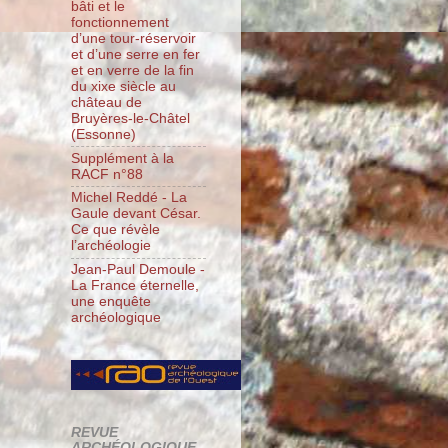
bâti et le
fonctionnement
d’une tour-réservoir
et d’une serre en fer
et en verre de la fin
du xixe siècle au
château de
Bruyères-le-Châtel
(Essonne)
Supplément à la
RACF n°88
Michel Reddé - La
Gaule devant César.
Ce que révèle
l’archéologie
Jean-Paul Demoule -
La France éternelle,
une enquête
archéologique
REVUE
ARCHÉOLOGIQUE