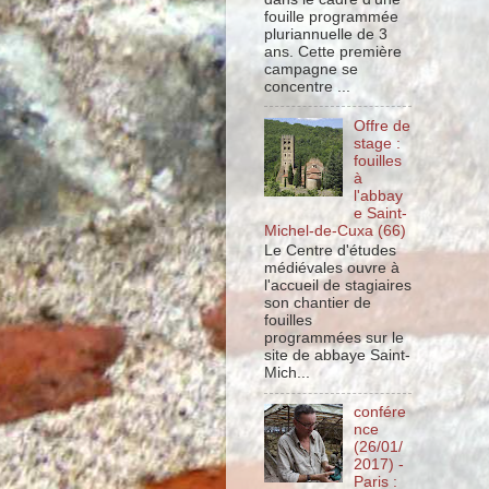
fouille programmée
pluriannuelle de 3
ans. Cette première
campagne se
concentre ...
Offre de
stage :
fouilles
à
l'abbay
e Saint-
Michel-de-Cuxa (66)
Le Centre d'études
médiévales ouvre à
l'accueil de stagiaires
son chantier de
fouilles
programmées sur le
site de abbaye Saint-
Mich...
confére
nce
(26/01/
2017) -
Paris :