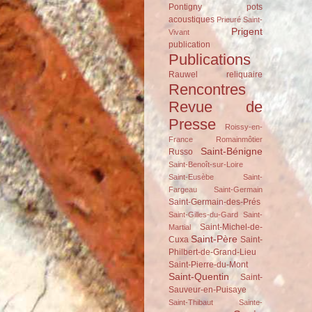
Pontigny
pots
acoustiques
Prieuré Saint-
Prigent
Vivant
publication
Publications
Rauwel
reliquaire
Rencontres
Revue de
Presse
Roissy-en-
France
Romainmôtier
Saint-Bénigne
Russo
Saint-Benoît-sur-Loire
Saint-Eusèbe
Saint-
Fargeau
Saint-Germain
Saint-Germain-des-Prés
Saint-Gilles-du-Gard
Saint-
Saint-Michel-de-
Martial
Saint-Père
Cuxa
Saint-
Philbert-de-Grand-Lieu
Saint-Pierre-du-Mont
Saint-Quentin
Saint-
Sauveur-en-Puisaye
Saint-Thibaut
Sainte-