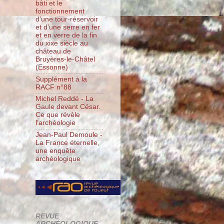
bâti et le
fonctionnement
d’une tour-réservoir
et d’une serre en fer
et en verre de la fin
du xixe siècle au
château de
Bruyères-le-Châtel
(Essonne)
Supplément à la
RACF n°88
Michel Reddé - La
Gaule devant César.
Ce que révèle
l’archéologie
Jean-Paul Demoule -
La France éternelle,
une enquête
archéologique
REVUE
ARCHÉOLOGIQUE