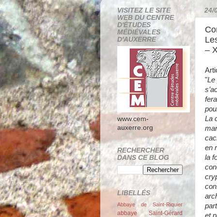
VISITEZ LE SITE
24/
WEB DU CENTRE
D'ÉTUDES
Co
MÉDIÉVALES
Le
D'AUXERRE
– X
Art
"
Le
s’a
fer
pou
La 
www.cem-
auxerre.org
man
cac
en 
RECHERCHER
la 
DANS CE BLOG
con
cry
con
LIBELLÉS
arc
Abbaye de Saint-Riquier
par
abbaye Saint-Gérard
et 