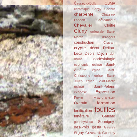
CBMA
Čauševič-Bully
céramique
Cergy
Chablis
charpente
Château-
Landon
Châteauneuf
Chevalier
Cloître
Cluny
collégiale Saint-
Martin d'Angers
construction
Cravant
crypte
décor
Deflou-
Dijon
Leca
Déols
don
ecclésiologie
drone
église Saint-
économie
Amâtre
église Saint-
Christophe
église Saint-
Julien
église Saint-Martin
église Saint-Pélerin
Exposition
exégèse
Flavigny-sur-
Fèvre
formation
Ozerain
fouilles
fortification
funéraire
Gaillard
Germigny-
géophysique
des-Prés
gesta
Gevrey
Gigny
Grzesznik
Guerchy