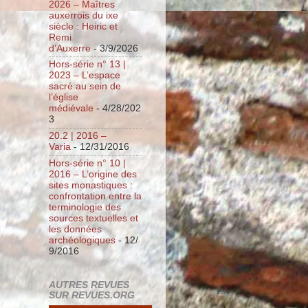
2026 – Maîtres
auxerrois du ixe
siècle : Heiric et
Remi
d’Auxerre
- 3/9/2026
Hors-série n° 13 |
2023 – L’espace
sacré au sein de
l’église
médiévale
- 4/28/202
3
20.2 | 2016 –
Varia
- 12/31/2016
Hors-série n° 10 |
2016 – L’origine des
sites monastiques :
confrontation entre la
terminologie des
sources textuelles et
les données
archéologiques
- 12/
9/2016
AUTRES REVUES
SUR REVUES.ORG