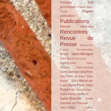
Pontigny
pots
acoustiques
Prieuré Saint-
Prigent
Vivant
publication
Publications
Rauwel
reliquaire
Rencontres
Revue de
Presse
Roissy-en-
France
Romainmôtier
Saint-Bénigne
Russo
Saint-Benoît-sur-Loire
Saint-Eusèbe
Saint-
Fargeau
Saint-Germain
Saint-Germain-des-Prés
Saint-Gilles-du-Gard
Saint-
Saint-Michel-de-
Martial
Saint-Père
Cuxa
Saint-
Philbert-de-Grand-Lieu
Saint-Pierre-du-Mont
Saint-Quentin
Saint-
Sauveur-en-Puisaye
Saint-Thibaut
Sainte-