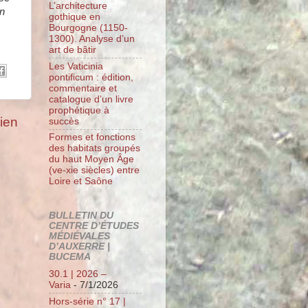
L’architecture
en
gothique en
Bourgogne (1150-
1300). Analyse d’un
art de bâtir
Les Vaticinia
pontificum : édition,
commentaire et
catalogue d’un livre
prophétique à
cien
succès
Formes et fonctions
des habitats groupés
du haut Moyen Âge
(ve-xie siècles) entre
Loire et Saône
BULLETIN DU
CENTRE D’ÉTUDES
MÉDIÉVALES
D’AUXERRE |
BUCEMA
30.1 | 2026 –
Varia
- 7/1/2026
Hors-série n° 17 |