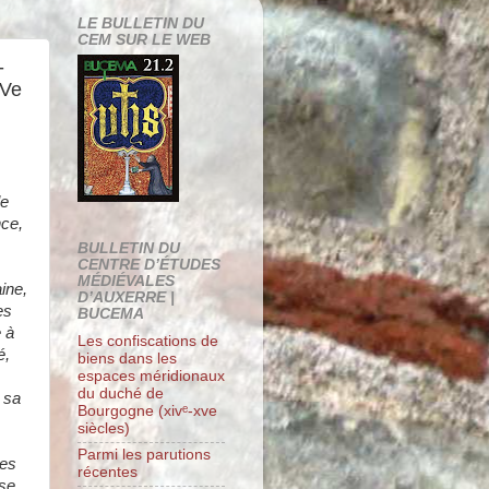
LE BULLETIN DU
CEM SUR LE WEB
-
IVe
le
nce,
BULLETIN DU
CENTRE D’ÉTUDES
MÉDIÉVALES
ine,
D’AUXERRE |
es
BUCEMA
 à
Les confiscations de
é,
biens dans les
espaces méridionaux
du duché de
s sa
Bourgogne (xivᵉ-xve
siècles)
Parmi les parutions
ges
récentes
nse