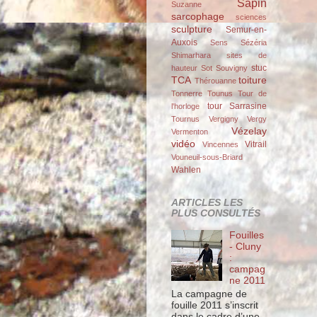
Sapin
Suzanne
sarcophage
sciences
sculpture
Semur-en-
Auxois
Sens
Sézéria
Shimarhara
sites de
stuc
hauteur
Sot
Souvigny
TCA
toiture
Thérouanne
Tonnerre
Tounus
Tour de
tour Sarrasine
l'horloge
Tournus
Vergigny
Vergy
Vézelay
Vermenton
vidéo
Vitrail
Vincennes
Vouneuil-sous-Briard
Wahlen
ARTICLES LES
PLUS CONSULTÉS
Fouilles
- Cluny
:
campag
ne 2011
La campagne de
fouille 2011 s’inscrit
dans le cadre d’une