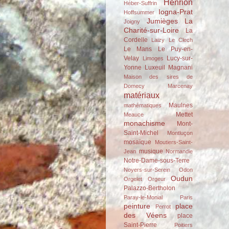
Henrion
Héber-Suffrin
Iogna-Prat
Hoffsummer
Jumièges
La
Joigny
Charité-sur-Loire
La
Cordelle
Laizy
Le Clech
Le Mans
Le Puy-en-
Velay
Lucy-sur-
Limoges
Yonne
Luxeuil
Magnani
Maison des sires de
Domecy
Marcenay
matériaux
Maulnes
mathématiques
Mettet
Meauce
monachisme
Mont-
Saint-Michel
Montluçon
mosaïque
Moutiers-Saint-
musique
Jean
Normandie
Notre-Dame-sous-Terre
Noyers-sur-Serein
Odon
Oudun
Orgelet
Orgeur
Palazzo-Bertholon
Paray-le-Monial
Paris
peinture
place
Perrot
des Véens
place
Saint-Pierre
Poitiers