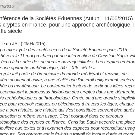
04/2015
nférence de la Sociétés Eduennes (Autun - 11/05/2015) 
s cryptes en France, pour une approche archéologique, 
IIe siècle
icle du JSL (23/04/2015)
 premier cycle des conférences de la Société Eduenne pour 2015
chèvera le 11 mai prochain par une intervention de Christian Sapin. El
a écho à la sortie de son dernier ouvrage intitulé « Les cryptes en Fra
r une approche archéologique, IVe – XIIe siècle ».
crypte fait partie de l’imaginaire du monde médiéval et renvoie, de
ière souvent abusive, à une réalité que l’on croit uniquement souterra
hée ou mystérieuse. Le conférencier tentera de sortir des idées reçu
reconstituant le processus historique des cryptes dans une démarche
fois archéologique et anthropologique. Ornée ou d’une grande simplicit
çue pour recevoir reliques ou pèlerinages à travers les âges, chaque
pte a son histoire, une histoire qui s’est constituée souvent bien aprè
struction et même son usage. C’est pourquoi dans ce parcours
héologique des cryptes en France, Christian Sapin accorde une place
ticulière aux textes et à l’examen des espaces pour reconstituer usa
parcours. Son ouvrage est le fruit d’un travail de longue durée et rece