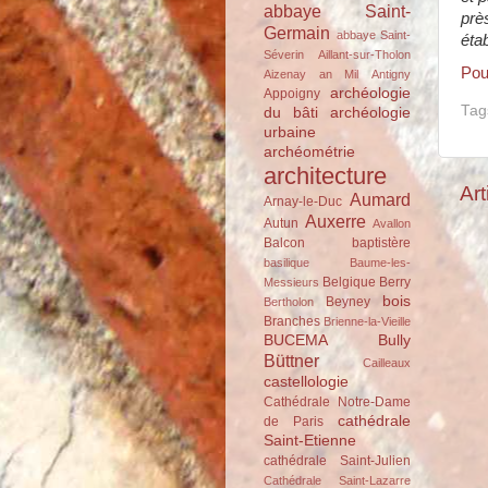
abbaye Saint-
prè
Germain
abbaye Saint-
éta
Séverin
Aillant-sur-Tholon
Pour
Aizenay
an Mil
Antigny
archéologie
Appoigny
Tag
du bâti
archéologie
urbaine
archéométrie
architecture
Art
Aumard
Arnay-le-Duc
Auxerre
Autun
Avallon
Balcon
baptistère
basilique
Baume-les-
Belgique
Berry
Messieurs
bois
Beyney
Bertholon
Branches
Brienne-la-Vieille
BUCEMA
Bully
Büttner
Cailleaux
castellologie
Cathédrale Notre-Dame
cathédrale
de Paris
Saint-Etienne
cathédrale Saint-Julien
Cathédrale Saint-Lazarre