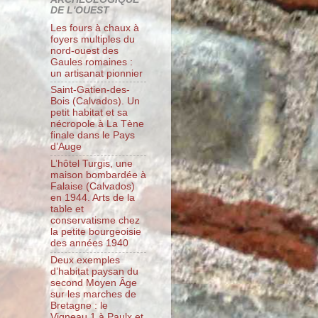
DE L'OUEST
Les fours à chaux à
foyers multiples du
nord-ouest des
Gaules romaines :
un artisanat pionnier
Saint-Gatien-des-
Bois (Calvados). Un
petit habitat et sa
nécropole à La Tène
finale dans le Pays
d’Auge
L’hôtel Turgis, une
maison bombardée à
Falaise (Calvados)
en 1944. Arts de la
table et
conservatisme chez
la petite bourgeoisie
des années 1940
Deux exemples
d’habitat paysan du
second Moyen Âge
sur les marches de
Bretagne : le
Vigneau 1 à Paulx et