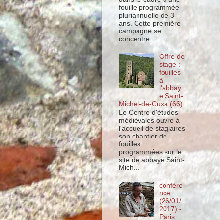
fouille programmée
pluriannuelle de 3
ans. Cette première
campagne se
concentre ...
Offre de
stage :
fouilles
à
l'abbay
e Saint-
Michel-de-Cuxa (66)
Le Centre d'études
médiévales ouvre à
l'accueil de stagiaires
son chantier de
fouilles
programmées sur le
site de abbaye Saint-
Mich...
confére
nce
(26/01/
2017) -
Paris :