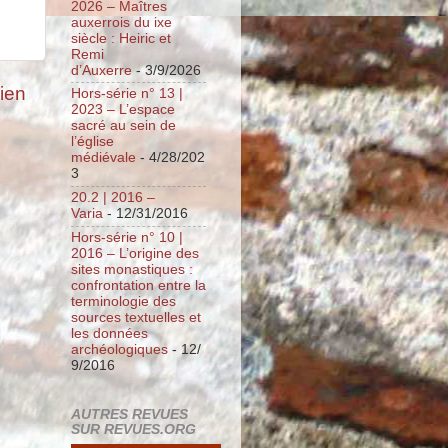
2026 – Maîtres
auxerrois du ixe
siècle : Heiric et
Remi
d’Auxerre
- 3/9/2026
cien
Hors-série n° 13 |
2023 – L’espace
sacré au sein de
l’église
médiévale
- 4/28/202
3
20.2 | 2016 –
Varia
- 12/31/2016
Hors-série n° 10 |
2016 – L’origine des
sites monastiques :
confrontation entre la
terminologie des
sources textuelles et
les données
archéologiques
- 12/
9/2016
AUTRES REVUES
SUR REVUES.ORG