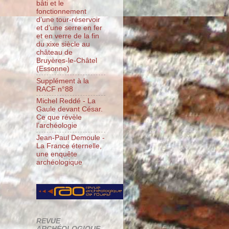
bâti et le
fonctionnement
d’une tour-réservoir
et d’une serre en fer
et en verre de la fin
du xixe siècle au
château de
Bruyères-le-Châtel
(Essonne)
Supplément à la
RACF n°88
Michel Reddé - La
Gaule devant César.
Ce que révèle
l’archéologie
Jean-Paul Demoule -
La France éternelle,
une enquête
archéologique
REVUE
ARCHÉOLOGIQUE