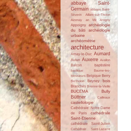
abbaye Saint-
Germain
abbaye Saint-
Séverin
Aillant-sur-Tholon
Aizenay
an Mil
Antigny
archéologie
Appoigny
du bâti
archéologie
urbaine
archéométrie
architecture
Aumard
Arnay-le-Duc
Auxerre
Autun
Avallon
Balcon
baptistère
basilique
Baume-les-
Belgique
Berry
Messieurs
bois
Beyney
Bertholon
Branches
Brienne-la-Vieille
BUCEMA
Bully
Büttner
Cailleaux
castellologie
Cathédrale Notre-Dame
cathédrale
de Paris
Saint-Etienne
cathédrale Saint-Julien
Cathédrale Saint-Lazarre