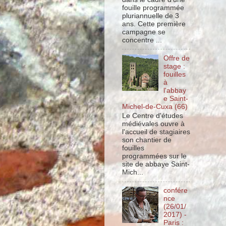
fouille programmée
pluriannuelle de 3
ans. Cette première
campagne se
concentre ...
Offre de
stage :
fouilles
à
l'abbay
e Saint-
Michel-de-Cuxa (66)
Le Centre d'études
médiévales ouvre à
l'accueil de stagiaires
son chantier de
fouilles
programmées sur le
site de abbaye Saint-
Mich...
confére
nce
(26/01/
2017) -
Paris :