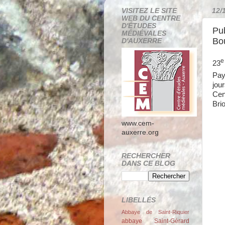
VISITEZ LE SITE
12/
WEB DU CENTRE
D'ÉTUDES
Pub
MÉDIÉVALES
Bou
D'AUXERRE
e
23
Pay
jour
Cen
Bri
www.cem-
auxerre.org
RECHERCHER
DANS CE BLOG
LIBELLÉS
Abbaye de Saint-Riquier
abbaye Saint-Gérard