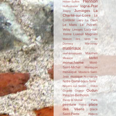
Henrion
Héber-Suffrin
Iogna-Prat
Hoffsummer
Jumièges
La
Joigny
Charité-sur-Loire
La
Cordelle
Laizy
Le Clech
Le Mans
Le Puy-en-
Velay
Lucy-sur-
Limoges
Yonne
Luxeuil
Magnani
Maison des sires de
Domecy
Marcenay
matériaux
Maulnes
mathématiques
Mettet
Meauce
monachisme
Mont-
Saint-Michel
Montluçon
mosaïque
Moutiers-Saint-
musique
Jean
Normandie
Notre-Dame-sous-Terre
Noyers-sur-Serein
Odon
Oudun
Orgelet
Orgeur
Palazzo-Bertholon
Paray-le-Monial
Paris
peinture
place
Perrot
des Véens
place
Saint-Pierre
Poitiers