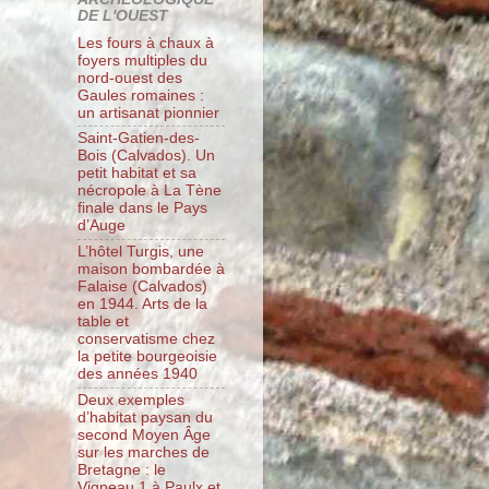
DE L'OUEST
Les fours à chaux à
foyers multiples du
nord-ouest des
Gaules romaines :
un artisanat pionnier
Saint-Gatien-des-
Bois (Calvados). Un
petit habitat et sa
nécropole à La Tène
finale dans le Pays
d’Auge
L’hôtel Turgis, une
maison bombardée à
Falaise (Calvados)
en 1944. Arts de la
table et
conservatisme chez
la petite bourgeoisie
des années 1940
Deux exemples
d’habitat paysan du
second Moyen Âge
sur les marches de
Bretagne : le
Vigneau 1 à Paulx et