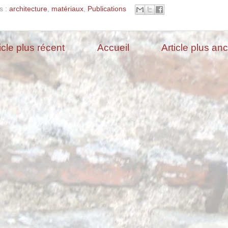
s :
architecture
,
matériaux
,
Publications
icle plus récent
Accueil
Article plus an