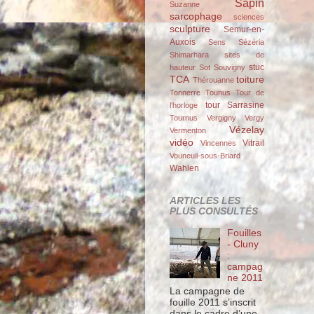
Sapin
Suzanne
sarcophage
sciences
sculpture
Semur-en-
Auxois
Sens
Sézéria
Shimarhara
sites de
stuc
hauteur
Sot
Souvigny
TCA
toiture
Thérouanne
Tonnerre
Tounus
Tour de
tour Sarrasine
l'horloge
Tournus
Vergigny
Vergy
Vézelay
Vermenton
vidéo
Vitrail
Vincennes
Vouneuil-sous-Briard
Wahlen
ARTICLES LES
PLUS CONSULTÉS
Fouilles
- Cluny
:
campag
ne 2011
La campagne de
fouille 2011 s’inscrit
dans le cadre d’une