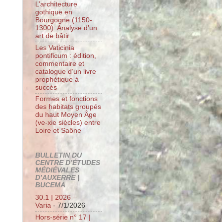
L’architecture
gothique en
Bourgogne (1150-
1300). Analyse d’un
art de bâtir
Les Vaticinia
pontificum : édition,
commentaire et
catalogue d’un livre
prophétique à
succès
Formes et fonctions
des habitats groupés
du haut Moyen Âge
(ve-xie siècles) entre
Loire et Saône
BULLETIN DU
CENTRE D’ÉTUDES
MÉDIÉVALES
D’AUXERRE |
BUCEMA
30.1 | 2026 –
Varia
- 7/1/2026
Hors-série n° 17 |