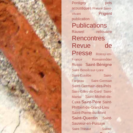
Pontigny
pots
acoustiques
Prieuré Saint-
Prigent
Vivant
publication
Publications
Rauwel
reliquaire
Rencontres
Revue de
Presse
Roissy-en-
France
Romainmôtier
Saint-Bénigne
Russo
Saint-Benoît-sur-Loire
Saint-Eusèbe
Saint-
Fargeau
Saint-Germain
Saint-Germain-des-Prés
Saint-Gilles-du-Gard
Saint-
Saint-Michel-de-
Martial
Saint-Père
Cuxa
Saint-
Philbert-de-Grand-Lieu
Saint-Pierre-du-Mont
Saint-Quentin
Saint-
Sauveur-en-Puisaye
Saint-Thibaut
Sainte-