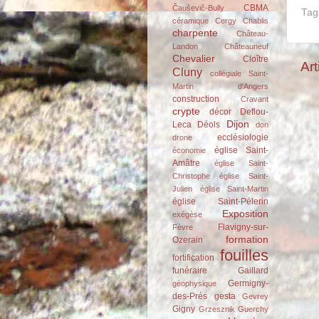
CBMA
Čauševič-Bully
Tag
céramique
Cergy
Chablis
charpente
Château-
Landon
Châteauneuf
Chevalier
Cloître
Art
Cluny
collégiale Saint-
Martin d'Angers
construction
Cravant
crypte
décor
Deflou-
Dijon
Leca
Déols
don
ecclésiologie
drone
église Saint-
économie
Amâtre
église Saint-
Christophe
église Saint-
Julien
église Saint-Martin
église Saint-Pélerin
Exposition
exégèse
Flavigny-sur-
Fèvre
formation
Ozerain
fouilles
fortification
funéraire
Gaillard
Germigny-
géophysique
des-Prés
gesta
Gevrey
Gigny
Grzesznik
Guerchy