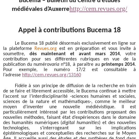
Bucema – Bulletin du Centre d’études
http://cem.revues.org/
médiévales d’Auxerre
Appel à contributions Bucema 18
Le Bucema 18 publié désormais exclusivement en ligne sur
la plateforme
Revues.org
est en préparation et vous invite à
soumettre,
dès maintenant et avant mars 2014
, votre
contribution pour ses différentes rubriques en vue de la
publication du numéro
varia
n°18, à paraître au
printemps 2014
.
Pour exemple, le numéro 17/2 est consultable à
l’adresse
http://cem.revues.org/13160
Fidèle à son principe de diffusion de la recherche en train
de se faire et librement accessible, le Bucema continue à mettre
l’accent sur l’interdisciplinarité ‐sciences humaines et sociales,
sciences de la nature et mathématiques‐, comme le meilleur
moyen d’inventer une nouvelle médiévistique. Il est
particulièrement intéressé par les contributions proposant des
nouvelles méthodes, faisant état d’expériences dans le domaine
des humanités numériques (
digital humanities
) et des nouvelles
technologies, s’interrogeant sur les implications
épistémologiques et conceptuelles des recherches sur le Moyen
Âge. Il accueille aussi des études et des synthèses de fond dans