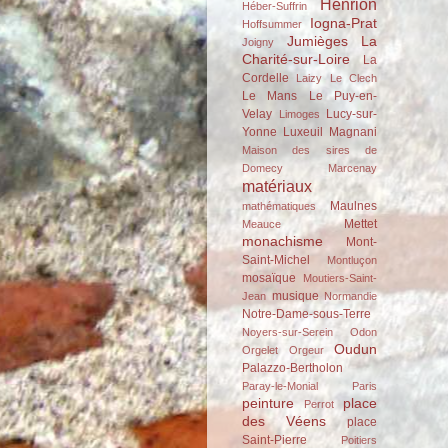
Henrion
Héber-Suffrin
Iogna-Prat
Hoffsummer
Jumièges
La
Joigny
Charité-sur-Loire
La
Cordelle
Laizy
Le Clech
Le Mans
Le Puy-en-
Velay
Lucy-sur-
Limoges
Yonne
Luxeuil
Magnani
Maison des sires de
Domecy
Marcenay
matériaux
Maulnes
mathématiques
Mettet
Meauce
monachisme
Mont-
Saint-Michel
Montluçon
mosaïque
Moutiers-Saint-
musique
Jean
Normandie
Notre-Dame-sous-Terre
Noyers-sur-Serein
Odon
Oudun
Orgelet
Orgeur
Palazzo-Bertholon
Paray-le-Monial
Paris
peinture
place
Perrot
des Véens
place
Saint-Pierre
Poitiers