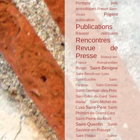
Pontigny
pots
acoustiques
Prieuré Saint-
Prigent
Vivant
publication
Publications
Rauwel
reliquaire
Rencontres
Revue de
Presse
Roissy-en-
France
Romainmôtier
Saint-Bénigne
Russo
Saint-Benoît-sur-Loire
Saint-Eusèbe
Saint-
Fargeau
Saint-Germain
Saint-Germain-des-Prés
Saint-Gilles-du-Gard
Saint-
Saint-Michel-de-
Martial
Saint-Père
Cuxa
Saint-
Philbert-de-Grand-Lieu
Saint-Pierre-du-Mont
Saint-Quentin
Saint-
Sauveur-en-Puisaye
Saint-Thibaut
Sainte-