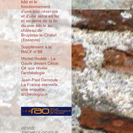
bâti et le
fonctionnement
d’une tour-réservoir
et d’une serre en fer
et en verre de la fin
du xixe siècle au
château de
Bruyères-le-Châtel
(Essonne)
Supplément à la
RACF n°88
Michel Reddé - La
Gaule devant César.
Ce que révèle
l’archéologie
Jean-Paul Demoule -
La France éternelle,
une enquête
archéologique
REVUE
ARCHÉOLOGIQUE