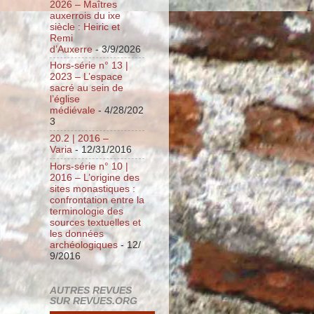
2026 – Maîtres
auxerrois du ixe
siècle : Heiric et
Remi
d’Auxerre
- 3/9/2026
Hors-série n° 13 |
2023 – L’espace
sacré au sein de
l’église
médiévale
- 4/28/202
3
20.2 | 2016 –
Varia
- 12/31/2016
Hors-série n° 10 |
2016 – L’origine des
sites monastiques :
confrontation entre la
terminologie des
sources textuelles et
les données
archéologiques
- 12/
9/2016
AUTRES REVUES
SUR REVUES.ORG