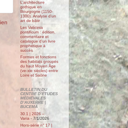
L’architecture
gothique en
Bourgogne (1150-
1300). Analyse d’un
art de bâtir
cien
Les Vaticinia
pontificum : édition,
commentaire et
catalogue d’un livre
prophétique à
succès
Formes et fonctions
des habitats groupés
du haut Moyen Âge
(ve-xie siècles) entre
Loire et Saône
BULLETIN DU
CENTRE D’ÉTUDES
MÉDIÉVALES
D’AUXERRE |
BUCEMA
30.1 | 2026 –
Varia
- 7/1/2026
Hors-série n° 17 |