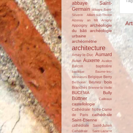
Tag
abbaye Saint-
Germain
abbaye Saint-
Séverin
Aillant-sur-Tholon
Aizenay
an Mil
Antigny
Art
archéologie
Appoigny
du bâti
archéologie
urbaine
archéométrie
architecture
Aumard
Arnay-le-Duc
Auxerre
Autun
Avallon
Balcon
baptistère
basilique
Baume-les-
Belgique
Berry
Messieurs
bois
Beyney
Bertholon
Branches
Brienne-la-Vieille
BUCEMA
Bully
Büttner
Cailleaux
castellologie
Cathédrale Notre-Dame
cathédrale
de Paris
Saint-Etienne
cathédrale Saint-Julien
Cathédrale Saint-Lazarre