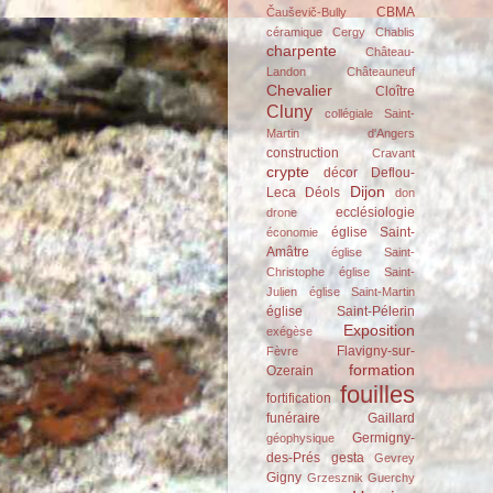
CBMA
Čauševič-Bully
céramique
Cergy
Chablis
charpente
Château-
Landon
Châteauneuf
Chevalier
Cloître
Cluny
collégiale Saint-
Martin d'Angers
construction
Cravant
crypte
décor
Deflou-
Dijon
Leca
Déols
don
ecclésiologie
drone
église Saint-
économie
Amâtre
église Saint-
Christophe
église Saint-
Julien
église Saint-Martin
église Saint-Pélerin
Exposition
exégèse
Flavigny-sur-
Fèvre
formation
Ozerain
fouilles
fortification
funéraire
Gaillard
Germigny-
géophysique
des-Prés
gesta
Gevrey
Gigny
Grzesznik
Guerchy