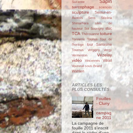
Sapin
Suzanne
sarcophage
sciences
sculpture
Semur-en-
Auxois
Sens
Sézéria
Shimarhara
sites de
stuc
hauteur
Sot
Souvigny
TCA
toiture
Thérouanne
Tonnerre
Tounus
Tour de
tour Sarrasine
l'horloge
Tournus
Vergigny
Vergy
Vézelay
Vermenton
vidéo
Vitrail
Vincennes
Vouneuil-sous-Briard
Wahlen
ARTICLES LES
PLUS CONSULTÉS
Fouilles
- Cluny
:
campag
ne 2011
La campagne de
fouille 2011 s’inscrit
dans le cadre d’une