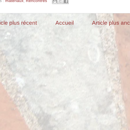
s :
matériaux
,
Rencontres
icle plus récent
Accueil
Article plus an