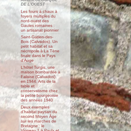
DE L'OUEST
Les fours à chaux à
foyers multiples du
nord-ouest des
Gaules romaines :
un artisanat pionnier
Saint-Gatien-des-
Bois (Calvados). Un
petit habitat et sa
nécropole à La Tène
finale dans le Pays
d’Auge
L’hôtel Turgis, une
maison bombardée à
Falaise (Calvados)
en 1944. Arts de la
table et
conservatisme chez
la petite bourgeoisie
des années 1940
Deux exemples
d’habitat paysan du
second Moyen Âge
sur les marches de
Bretagne : le
Vigneau 1 à Paulx et