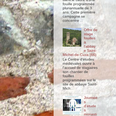
fouille programmée
pluriannuelle de 3
ans. Cette première
campagne se
concentre ...
Offre de
stage :
fouilles
à
l'abbay
e Saint-
Michel-de-Cuxa (66)
Le Centre d'études
médiévales ouvre à
l'accueil de stagiaires
son chantier de
fouilles
programmées sur le
site de abbaye Saint-
Mich...
Journée
s
d'étude
s
monasti