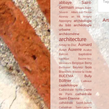
Tag
abbaye Saint-
Germain
abbaye Saint-
Séverin
Aillant-sur-Tholon
Aizenay
an Mil
Antigny
Art
archéologie
Appoigny
du bâti
archéologie
urbaine
archéométrie
architecture
Aumard
Arnay-le-Duc
Auxerre
Autun
Avallon
Balcon
baptistère
basilique
Baume-les-
Belgique
Berry
Messieurs
bois
Beyney
Bertholon
Branches
Brienne-la-Vieille
BUCEMA
Bully
Büttner
Cailleaux
castellologie
Cathédrale Notre-Dame
cathédrale
de Paris
Saint-Etienne
cathédrale Saint-Julien
Cathédrale Saint-Lazarre