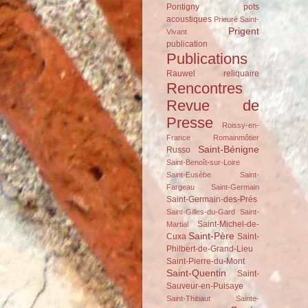
Pontigny
pots
acoustiques
Prieuré Saint-
Prigent
Vivant
publication
Publications
Rauwel
reliquaire
Rencontres
Revue de
Presse
Roissy-en-
France
Romainmôtier
Saint-Bénigne
Russo
Saint-Benoît-sur-Loire
Saint-Eusèbe
Saint-
Fargeau
Saint-Germain
Saint-Germain-des-Prés
Saint-Gilles-du-Gard
Saint-
Saint-Michel-de-
Martial
Saint-Père
Cuxa
Saint-
Philbert-de-Grand-Lieu
Saint-Pierre-du-Mont
Saint-Quentin
Saint-
Sauveur-en-Puisaye
Saint-Thibaut
Sainte-