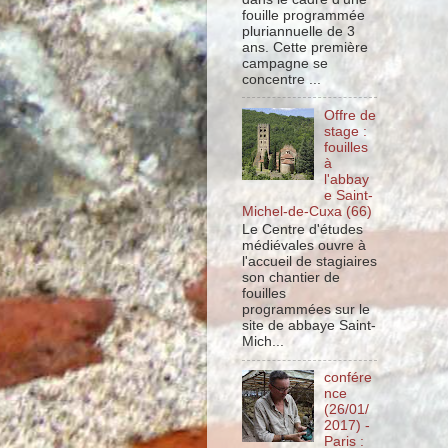
fouille programmée
pluriannuelle de 3
ans. Cette première
campagne se
concentre ...
Offre de
stage :
fouilles
à
l'abbay
e Saint-
Michel-de-Cuxa (66)
Le Centre d'études
médiévales ouvre à
l'accueil de stagiaires
son chantier de
fouilles
programmées sur le
site de abbaye Saint-
Mich...
confére
nce
(26/01/
2017) -
Paris :