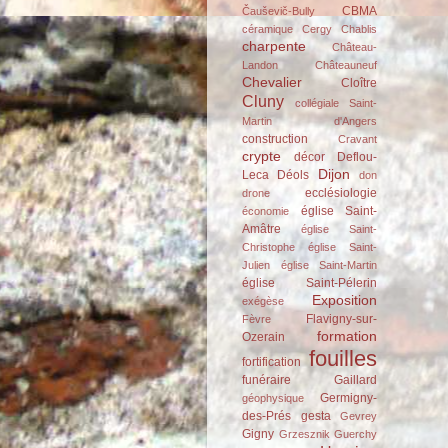
CBMA
Čauševič-Bully
céramique
Cergy
Chablis
charpente
Château-
Landon
Châteauneuf
Chevalier
Cloître
Cluny
collégiale Saint-
Martin d'Angers
construction
Cravant
crypte
décor
Deflou-
Dijon
Leca
Déols
don
ecclésiologie
drone
église Saint-
économie
Amâtre
église Saint-
Christophe
église Saint-
Julien
église Saint-Martin
église Saint-Pélerin
Exposition
exégèse
Flavigny-sur-
Fèvre
formation
Ozerain
fouilles
fortification
funéraire
Gaillard
Germigny-
géophysique
des-Prés
gesta
Gevrey
Gigny
Grzesznik
Guerchy