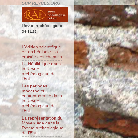
SUR REVUES.ORG
Revue archéologique
de l'Est
L’édition scientifique
en archéologie : la
croisée des chemins
Le Néolithique dans
la Revue
archéologique de
l’Est
Les périodes
moderne et
contemporaine dans
la Revue
archéologique de
l’Est
La représentation du
Moyen Âge dans la
Revue archéologique
de l’Est