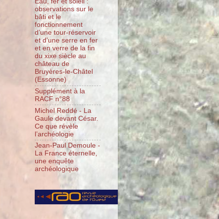
Eau, fer et soleil :
observations sur le
bâti et le
fonctionnement
d’une tour-réservoir
et d’une serre en fer
et en verre de la fin
du xixe siècle au
château de
Bruyères-le-Châtel
(Essonne)
Supplément à la
RACF n°88
Michel Reddé - La
Gaule devant César.
Ce que révèle
l’archéologie
Jean-Paul Demoule -
La France éternelle,
une enquête
archéologique