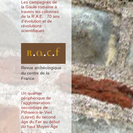
Les campagnes de
la Gaule romaine à
travers les colonnes
de la R.A.E. : 70 ans
d’évolution et de
révolutions
scientifiques
Revue archéologique
du centre de la
France
Un quartier
périphérique de
l’agglomération
secondaire de
Pithiviers-le-Vieil
(Loiret) du second
âge du Fer au début
du haut Moyen Âge