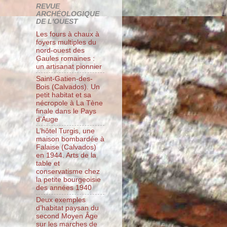
REVUE
ARCHÉOLOGIQUE
DE L'OUEST
Les fours à chaux à
foyers multiples du
nord-ouest des
Gaules romaines :
un artisanat pionnier
Saint-Gatien-des-
Bois (Calvados). Un
petit habitat et sa
nécropole à La Tène
finale dans le Pays
d’Auge
L’hôtel Turgis, une
maison bombardée à
Falaise (Calvados)
en 1944. Arts de la
table et
conservatisme chez
la petite bourgeoisie
des années 1940
Deux exemples
d’habitat paysan du
second Moyen Âge
sur les marches de