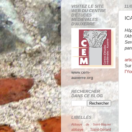
VISITEZ LE SITE
11/
WEB DU CENTRE
D'ÉTUDES
IC
MÉDIÉVALES
D'AUXERRE
Hôp
l’A
Sere
pan
arti
Sur
l’Y
www.cem-
auxerre.org
RECHERCHER
DANS CE BLOG
LIBELLÉS
Abbaye de Saint-Riquier
abbaye Saint-Gérard