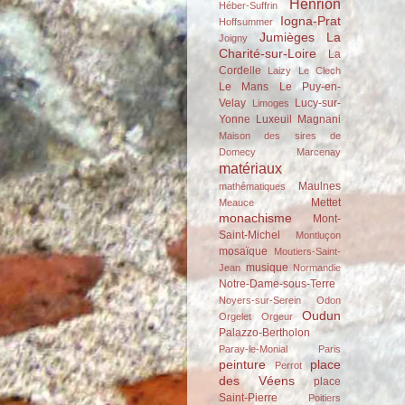
Henrion
Héber-Suffrin
Iogna-Prat
Hoffsummer
Jumièges
La
Joigny
Charité-sur-Loire
La
Cordelle
Laizy
Le Clech
Le Mans
Le Puy-en-
Velay
Lucy-sur-
Limoges
Yonne
Luxeuil
Magnani
Maison des sires de
Domecy
Marcenay
matériaux
Maulnes
mathématiques
Mettet
Meauce
monachisme
Mont-
Saint-Michel
Montluçon
mosaïque
Moutiers-Saint-
musique
Jean
Normandie
Notre-Dame-sous-Terre
Noyers-sur-Serein
Odon
Oudun
Orgelet
Orgeur
Palazzo-Bertholon
Paray-le-Monial
Paris
peinture
place
Perrot
des Véens
place
Saint-Pierre
Poitiers