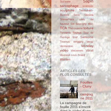
Sapin
Suzanne
sarcophage
sciences
sculpture
Semur-en-
Auxois
Sens
Sézéria
Shimarhara
sites de
stuc
hauteur
Sot
Souvigny
TCA
toiture
Thérouanne
Tonnerre
Tounus
Tour de
tour Sarrasine
l'horloge
Tournus
Vergigny
Vergy
Vézelay
Vermenton
vidéo
Vitrail
Vincennes
Vouneuil-sous-Briard
Wahlen
ARTICLES LES
PLUS CONSULTÉS
Fouilles
- Cluny
:
campag
ne 2011
La campagne de
fouille 2011 s’inscrit
dans le cadre d’une