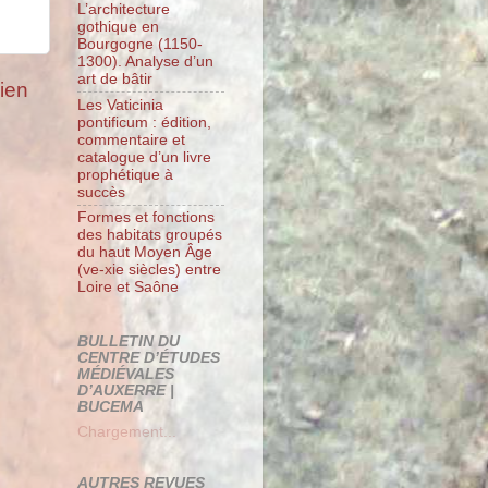
L’architecture
gothique en
Bourgogne (1150-
1300). Analyse d’un
art de bâtir
cien
Les Vaticinia
pontificum : édition,
commentaire et
catalogue d’un livre
prophétique à
succès
Formes et fonctions
des habitats groupés
du haut Moyen Âge
(ve-xie siècles) entre
Loire et Saône
BULLETIN DU
CENTRE D’ÉTUDES
MÉDIÉVALES
D’AUXERRE |
BUCEMA
Chargement...
AUTRES REVUES