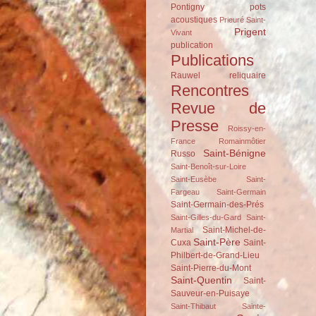
Pontigny
pots
acoustiques
Prieuré Saint-
Prigent
Vivant
publication
Publications
Rauwel
reliquaire
Rencontres
Revue de
Presse
Roissy-en-
France
Romainmôtier
Saint-Bénigne
Russo
Saint-Benoît-sur-Loire
Saint-Eusèbe
Saint-
Fargeau
Saint-Germain
Saint-Germain-des-Prés
Saint-Gilles-du-Gard
Saint-
Saint-Michel-de-
Martial
Saint-Père
Cuxa
Saint-
Philbert-de-Grand-Lieu
Saint-Pierre-du-Mont
Saint-Quentin
Saint-
Sauveur-en-Puisaye
Saint-Thibaut
Sainte-