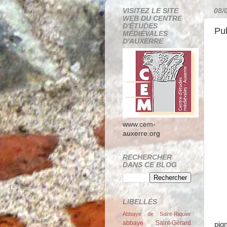
VISITEZ LE SITE
08/
WEB DU CENTRE
D'ÉTUDES
Pub
MÉDIÉVALES
D'AUXERRE
www.cem-
auxerre.org
RECHERCHER
DANS CE BLOG
LIBELLÉS
Abbaye de Saint-Riquier
abbaye Saint-Gérard
pig