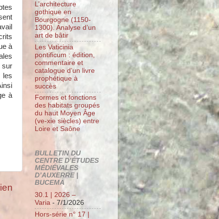
L’architecture
ptes
gothique en
sent
Bourgogne (1150-
vail
1300). Analyse d’un
art de bâtir
rits
ue à
Les Vaticinia
pontificum : édition,
ales
commentaire et
 sur
catalogue d’un livre
 les
prophétique à
insi
succès
ge à
Formes et fonctions
des habitats groupés
du haut Moyen Âge
(ve-xie siècles) entre
Loire et Saône
BULLETIN DU
CENTRE D’ÉTUDES
MÉDIÉVALES
D’AUXERRE |
BUCEMA
cien
30.1 | 2026 –
Varia
- 7/1/2026
Hors-série n° 17 |