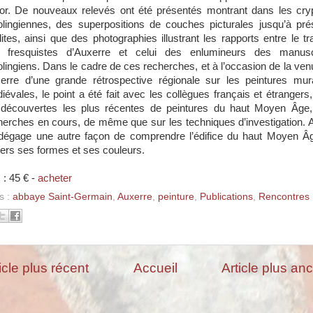
or. De nouveaux relevés ont été présentés montrant dans les cry
olingiennes, des superpositions de couches picturales jusqu’à pré
dites, ainsi que des photographies illustrant les rapports entre le tra
 fresquistes d’Auxerre et celui des enlumineurs des manusc
olingiens. Dans le cadre de ces recherches, et à l’occasion de la ven
erre d’une grande rétrospective régionale sur les peintures mur
iévales, le point a été fait avec les collègues français et étrangers,
 découvertes les plus récentes de peintures du haut Moyen Âge,
herches en cours, de même que sur les techniques d’investigation. A
dégage une autre façon de comprendre l’édifice du haut Moyen Â
vers ses formes et ses couleurs.
 : 45 € -
acheter
s :
abbaye Saint-Germain
,
Auxerre
,
peinture
,
Publications
,
Rencontres
icle plus récent
Accueil
Article plus an