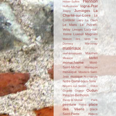
Henrion
Héber-Suffrin
Iogna-Prat
Hoffsummer
Jumièges
La
Joigny
Charité-sur-Loire
La
Cordelle
Laizy
Le Clech
Le Mans
Le Puy-en-
Velay
Lucy-sur-
Limoges
Yonne
Luxeuil
Magnani
Maison des sires de
Domecy
Marcenay
matériaux
Maulnes
mathématiques
Mettet
Meauce
monachisme
Mont-
Saint-Michel
Montluçon
mosaïque
Moutiers-Saint-
musique
Jean
Normandie
Notre-Dame-sous-Terre
Noyers-sur-Serein
Odon
Oudun
Orgelet
Orgeur
Palazzo-Bertholon
Paray-le-Monial
Paris
peinture
place
Perrot
des Véens
place
Saint-Pierre
Poitiers