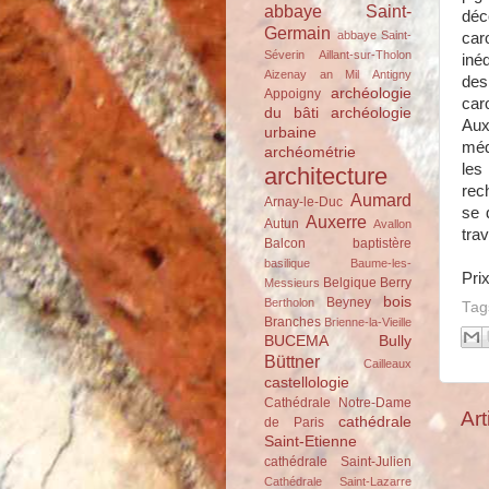
abbaye Saint-
déc
Germain
abbaye Saint-
car
Séverin
Aillant-sur-Tholon
iné
Aizenay
an Mil
Antigny
des
archéologie
Appoigny
car
du bâti
archéologie
Aux
urbaine
méd
archéométrie
les
architecture
rec
Aumard
Arnay-le-Duc
se 
Auxerre
Autun
Avallon
tra
Balcon
baptistère
basilique
Baume-les-
Prix
Belgique
Berry
Messieurs
bois
Beyney
Bertholon
Tag
Branches
Brienne-la-Vieille
BUCEMA
Bully
Büttner
Cailleaux
castellologie
Cathédrale Notre-Dame
Art
cathédrale
de Paris
Saint-Etienne
cathédrale Saint-Julien
Cathédrale Saint-Lazarre