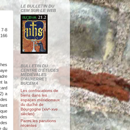
LE BULLETIN DU
CEM SUR LE WEB
7-8
 166
hes
BULLETIN DU
baye
CENTRE D’ÉTUDES
MÉDIÉVALES
adre
D’AUXERRE |
t la
BUCEMA
card
Les confiscations de
2) a
biens dans les
 des
espaces méridionaux
du duché de
tant
Bourgogne (xivᵉ-xve
que
siècles)
des
Parmi les parutions
des
récentes
e du