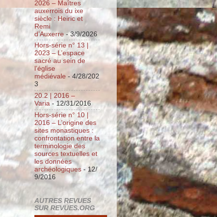
2026 – Maîtres
auxerrois du ixe
siècle : Heiric et
Remi
d’Auxerre
- 3/9/2026
Hors-série n° 13 |
2023 – L’espace
sacré au sein de
l’église
médiévale
- 4/28/202
3
20.2 | 2016 –
Varia
- 12/31/2016
Hors-série n° 10 |
2016 – L’origine des
sites monastiques :
confrontation entre la
terminologie des
sources textuelles et
les données
archéologiques
- 12/
9/2016
AUTRES REVUES
SUR REVUES.ORG