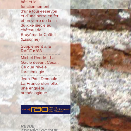
bâti et le
fonctionnement
d’une tour-réservoir
et d’une serre en fer
et en verre de la fin
du xixe siècle au
château de
Bruyères-le-Châtel
(Essonne)
Supplément à la
RACF n°88
Michel Reddé - La
Gaule devant César.
Ce que révèle
l’archéologie
Jean-Paul Demoule -
La France éternelle,
une enquête
archéologique
REVUE
ARCHÉOLOGIQUE