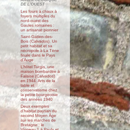
DE L'OUEST
Les fours à chaux à
foyers multiples du
nord-ouest des
Gaules romaines :
un artisanat pionnier
Saint-Gatien-des-
Bois (Calvados). Un
petit habitat et sa
nécropole à La Tène
finale dans le Pays
d’Auge
L’hôtel Turgis, une
maison bombardée à
Falaise (Calvados)
en 1944. Arts de la
table et
conservatisme chez
la petite bourgeoisie
des années 1940
Deux exemples
d’habitat paysan du
second Moyen Âge
sur les marches de
Bretagne : le
Vigneau 1 à Paulx et