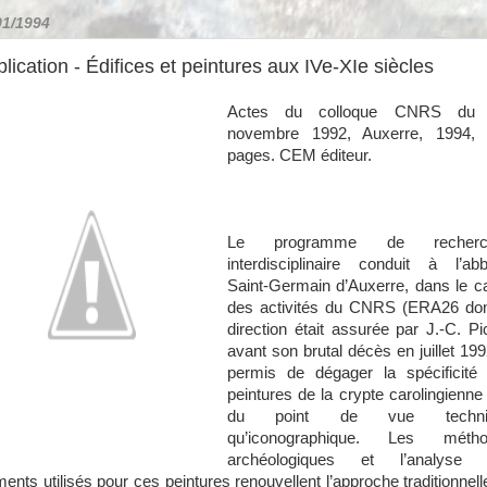
01/1994
lication - Édifices et peintures aux IVe-XIe siècles
Actes du colloque CNRS du 
novembre 1992,
Auxerre, 1994,
pages.
CEM éditeur.
Le programme de recherc
interdisciplinaire conduit à l’ab
Saint-Germain d’Auxerre, dans le c
des activités du CNRS (ERA26 don
direction était assurée par J.-C. Pi
avant son brutal décès en juillet 199
permis de dégager la spécificité
peintures de la crypte carolingienne 
du point de vue techni
qu’iconographique. Les métho
archéologiques et l’analyse 
ments utilisés pour ces peintures renouvellent l’approche traditionnell