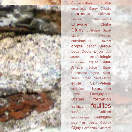
CBMA
Čauševič-Bully
céramique
Cergy
Chablis
charpente
Château-
Landon
Châteauneuf
Chevalier
Cloître
Cluny
collégiale Saint-
Martin d'Angers
construction
Cravant
crypte
décor
Deflou-
Dijon
Leca
Déols
don
ecclésiologie
drone
église Saint-
économie
Amâtre
église Saint-
Christophe
église Saint-
Julien
église Saint-Martin
église Saint-Pélerin
Exposition
exégèse
Flavigny-sur-
Fèvre
formation
Ozerain
fouilles
fortification
funéraire
Gaillard
Germigny-
géophysique
des-Prés
gesta
Gevrey
Gigny
Grzesznik
Guerchy