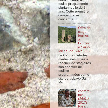
fouille programmée
pluriannuelle de 3
ans. Cette première
campagne se
concentre ...
Offre de
stage :
fouilles
à
l'abbay
e Saint-
Michel-de-Cuxa (66)
Le Centre d'études
médiévales ouvre à
l'accueil de stagiaires
son chantier de
fouilles
programmées sur le
site de abbaye Saint-
Mich...
confére
nce
(26/01/
2017) -
Paris :