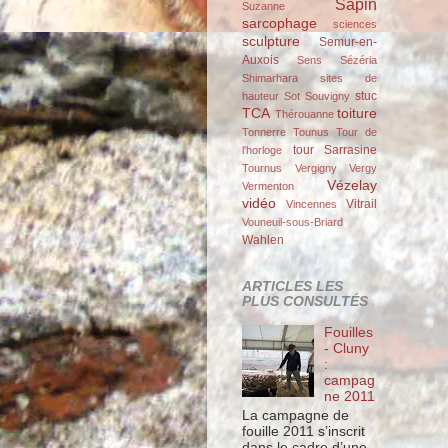
Sapin
Suzanne
sarcophage
sciences
sculpture
Semur-en-
Auxois
Sens
Sézéria
Shimarhara
sites de
stuc
hauteur
Sot
Souvigny
TCA
toiture
Thérouanne
Tonnerre
Tounus
Tour de
tour Sarrasine
l'horloge
Tournus
Vergigny
Vergy
Vézelay
Vermenton
vidéo
Vitrail
Vincennes
Vouneuil-sous-Briard
Wahlen
ARTICLES LES
PLUS CONSULTÉS
Fouilles
- Cluny
:
campag
ne 2011
La campagne de
fouille 2011 s’inscrit
dans le cadre d’une