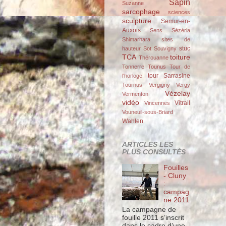
Sapin
Suzanne
sarcophage
sciences
sculpture
Semur-en-
Auxois
Sens
Sézéria
Shimarhara
sites de
stuc
hauteur
Sot
Souvigny
TCA
toiture
Thérouanne
Tonnerre
Tounus
Tour de
tour Sarrasine
l'horloge
Tournus
Vergigny
Vergy
Vézelay
Vermenton
vidéo
Vitrail
Vincennes
Vouneuil-sous-Briard
Wahlen
ARTICLES LES
PLUS CONSULTÉS
Fouilles
- Cluny
:
campag
ne 2011
La campagne de
fouille 2011 s’inscrit
dans le cadre d’une