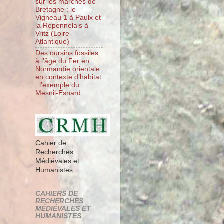
sur les marches de
Bretagne : le
Vigneau 1 à Paulx et
la Repennelais à
Vritz (Loire-
Atlantique)
Des oursins fossiles
à l’âge du Fer en
Normandie orientale
en contexte d’habitat
: l’exemple du
Mesnil-Esnard
Cahier de
Recherches
Médiévales et
Humanistes
CAHIERS DE
RECHERCHES
MÉDIÉVALES ET
HUMANISTES