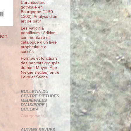
L’architecture
gothique en
Bourgogne (1150-
1300). Analyse d’un
art de bâtir
Les Vaticinia
pontificum : édition,
cien
commentaire et
catalogue d’un livre
prophétique à
succès
Formes et fonctions
des habitats groupés
du haut Moyen Âge
(ve-xie siècles) entre
Loire et Saône
BULLETIN DU
CENTRE D’ÉTUDES
MÉDIÉVALES
D’AUXERRE |
BUCEMA
Chargement...
AUTRES REVUES