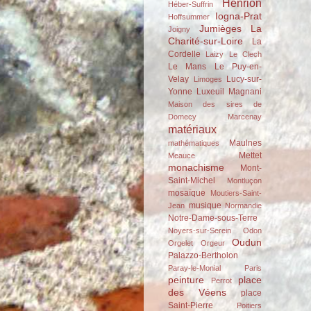
Henrion
Héber-Suffrin
Iogna-Prat
Hoffsummer
Jumièges
La
Joigny
Charité-sur-Loire
La
Cordelle
Laizy
Le Clech
Le Mans
Le Puy-en-
Velay
Lucy-sur-
Limoges
Yonne
Luxeuil
Magnani
Maison des sires de
Domecy
Marcenay
matériaux
Maulnes
mathématiques
Mettet
Meauce
monachisme
Mont-
Saint-Michel
Montluçon
mosaïque
Moutiers-Saint-
musique
Jean
Normandie
Notre-Dame-sous-Terre
Noyers-sur-Serein
Odon
Oudun
Orgelet
Orgeur
Palazzo-Bertholon
Paray-le-Monial
Paris
peinture
place
Perrot
des Véens
place
Saint-Pierre
Poitiers