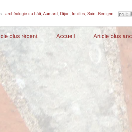
s :
archéologie du bâti
,
Aumard
,
Dijon
,
fouilles
,
Saint-Bénigne
icle plus récent
Accueil
Article plus an