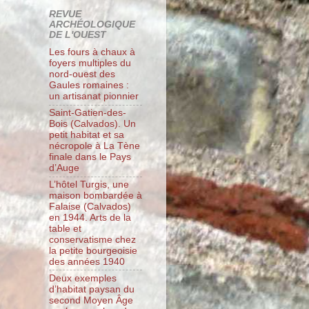
REVUE
ARCHÉOLOGIQUE
DE L'OUEST
Les fours à chaux à
foyers multiples du
nord-ouest des
Gaules romaines :
un artisanat pionnier
Saint-Gatien-des-
Bois (Calvados). Un
petit habitat et sa
nécropole à La Tène
finale dans le Pays
d’Auge
L’hôtel Turgis, une
maison bombardée à
Falaise (Calvados)
en 1944. Arts de la
table et
conservatisme chez
la petite bourgeoisie
des années 1940
Deux exemples
d’habitat paysan du
second Moyen Âge