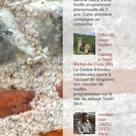
fouille programmée
pluriannuelle de 3
ans. Cette première
campagne se
concentre ...
Offre de
stage :
fouilles
à
l'abbay
e Saint-
Michel-de-Cuxa (66)
Le Centre d'études
médiévales ouvre à
l'accueil de stagiaires
son chantier de
fouilles
programmées sur le
site de abbaye Saint-
Mich...
confére
nce
(26/01/
2017) -
Paris :