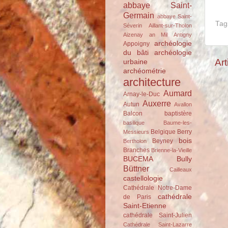
abbaye Saint-
Germain
abbaye Saint-
Tag
Séverin
Aillant-sur-Tholon
Aizenay
an Mil
Antigny
archéologie
Appoigny
du bâti
archéologie
Art
urbaine
archéométrie
architecture
Aumard
Arnay-le-Duc
Auxerre
Autun
Avallon
Balcon
baptistère
basilique
Baume-les-
Belgique
Berry
Messieurs
bois
Beyney
Bertholon
Branches
Brienne-la-Vieille
BUCEMA
Bully
Büttner
Cailleaux
castellologie
Cathédrale Notre-Dame
cathédrale
de Paris
Saint-Etienne
cathédrale Saint-Julien
Cathédrale Saint-Lazarre