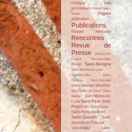
Pontigny
pots
acoustiques
Prieuré Saint-
Prigent
Vivant
publication
Publications
Rauwel
reliquaire
Rencontres
Revue de
Presse
Roissy-en-
France
Romainmôtier
Saint-Bénigne
Russo
Saint-Benoît-sur-Loire
Saint-Eusèbe
Saint-
Fargeau
Saint-Germain
Saint-Germain-des-Prés
Saint-Gilles-du-Gard
Saint-
Saint-Michel-de-
Martial
Saint-Père
Cuxa
Saint-
Philbert-de-Grand-Lieu
Saint-Pierre-du-Mont
Saint-Quentin
Saint-
Sauveur-en-Puisaye
Saint-Thibaut
Sainte-