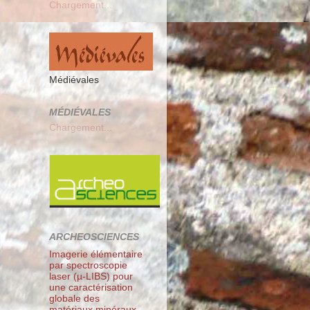
Chargement...
Médiévales
MÉDIÉVALES
Chargement...
ARCHEOSCIENCES
Imagerie élémentaire
par spectroscopie
laser (µ-LIBS) pour
une caractérisation
globale des
matériaux minéraux