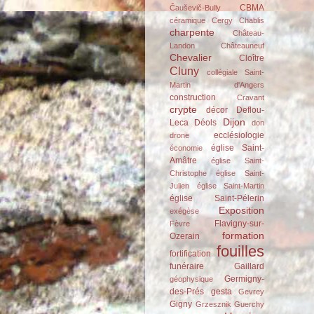
CBMA
Čauševič-Bully
céramique
Cergy
Chablis
charpente
Château-
Landon
Châteauneuf
Chevalier
Cloître
Cluny
collégiale Saint-
Martin d'Angers
construction
Cravant
crypte
décor
Deflou-
Dijon
Leca
Déols
don
ecclésiologie
drone
église Saint-
économie
Amâtre
église Saint-
Christophe
église Saint-
Julien
église Saint-Martin
église Saint-Pélerin
Exposition
exégèse
Flavigny-sur-
Fèvre
formation
Ozerain
fouilles
fortification
funéraire
Gaillard
Germigny-
géophysique
des-Prés
gesta
Gevrey
Gigny
Grzesznik
Guerchy