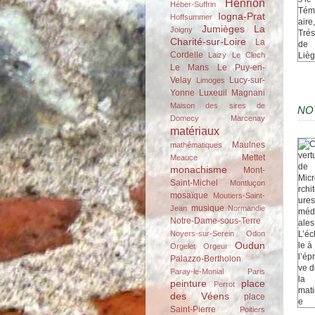
Henrion
Héber-Suffrin
Iogna-Prat
Hoffsummer
Jumièges
La
Joigny
Charité-sur-Loire
La
Cordelle
Laizy
Le Clech
Le Mans
Le Puy-en-
Velay
Lucy-sur-
Limoges
Yonne
Luxeuil
Magnani
Maison des sires de
NO
Domecy
Marcenay
matériaux
Maulnes
mathématiques
Mettet
Meauce
monachisme
Mont-
Saint-Michel
Montluçon
mosaïque
Moutiers-Saint-
musique
Jean
Normandie
Notre-Dame-sous-Terre
Noyers-sur-Serein
Odon
Oudun
Orgelet
Orgeur
Palazzo-Bertholon
Paray-le-Monial
Paris
peinture
place
Perrot
des Véens
place
Saint-Pierre
Poitiers