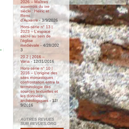
2026 – Maîtres
auxerrois du ixe
siècle : Heiric et
Remi
d’Auxerre
- 3/9/2026
Hors-série n° 13 |
2023 – L’espace
sacré au sein de
l’église
médiévale
- 4/28/202
» :
3
20.2 | 2016 –
Varia
- 12/31/2016
Hors-série n° 10 |
2016 – L’origine des
sites monastiques :
confrontation entre la
terminologie des
sources textuelles et
les données
archéologiques
- 12/
9/2016
AUTRES REVUES
SUR REVUES.ORG