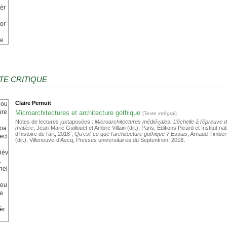
TE CRITIQUE
Claire
Pernuit
Microarchitectures et architecture gothique
[Texte intégral]
Notes de lectures juxtaposées :
Microarchitectures médiévales. L’échelle à l’épreuve d
matière
, Jean-Marie Guillouët et Ambre Villain (dir.), Paris, Éditions Picard et Institut nat
d’histoire de l’art, 2018 ;
Qu’est-ce que l’architecture gothique ? Essais
, Arnaud Timber
(dir.), Villeneuve-d’Ascq, Presses universitaires du Septentrion, 2018.