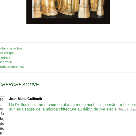
cherche active
te critique
antiers
ssertatio
rutions récentes
CHERCHE ACTIVE
Jean-Marie
Guillouët
De l’« illusionnisme monumental » au monument illusionniste : réflexion
sur les usages de la microarchitecture au début du
xv
e
siècle
[Texte intégra