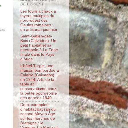
DE L'OUEST
e
Les fours à chaux à
foyers multiples du
nord-ouest des
Gaules romaines :
un artisanat pionnier
Texte
Saint-Gatien-des-
Bois (Calvados). Un
petit habitat et sa
nécropole à La Tène
finale dans le Pays
d’Auge
L’hôtel Turgis, une
t
maison bombardée à
Falaise (Calvados)
en 1944. Arts de la
table et
conservatisme chez
la petite bourgeoisie
des années 1940
Deux exemples
d’habitat paysan du
second Moyen Âge
sur les marches de
Bretagne : le
Vigneau 1 à Paulx et