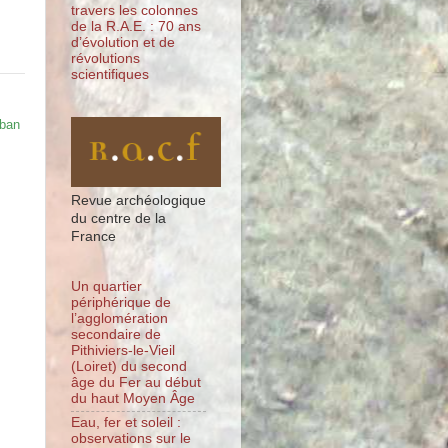
travers les colonnes
de la R.A.E. : 70 ans
d’évolution et de
révolutions
scientifiques
mban
Revue archéologique
du centre de la
France
Un quartier
périphérique de
l’agglomération
secondaire de
Pithiviers-le-Vieil
(Loiret) du second
âge du Fer au début
du haut Moyen Âge
Eau, fer et soleil :
observations sur le