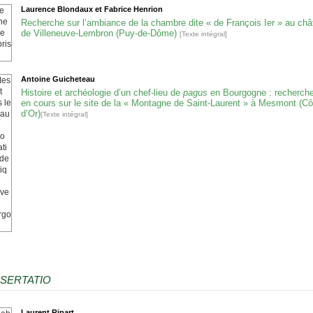
Laurence
Blondaux
et Fabrice
Henrion
Recherche sur l’ambiance de la chambre dite « de François I
er
» au châ
de Villeneuve-Lembron (Puy-de-Dôme)
[Texte intégral]
Antoine
Guicheteau
Histoire et archéologie d’un chef-lieu de
pagus
en Bourgogne : recherch
en cours sur le site de la « Montagne de Saint-Laurent » à Mesmont (Cô
d’Or)
[Texte intégral]
SSERTATIO
Laurent
Ripart