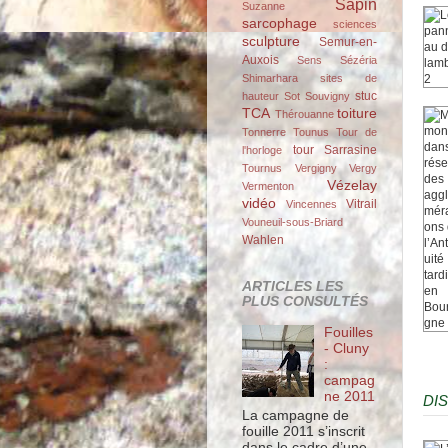
Sapin
Suzanne
sarcophage
sciences
sculpture
Semur-en-
Auxois
Sens
Sézéria
Shimarhara
sites de
stuc
hauteur
Sot
Souvigny
TCA
toiture
Thérouanne
Tonnerre
Tounus
Tour de
tour Sarrasine
l'horloge
Tournus
Vergigny
Vergy
Vézelay
Vermenton
vidéo
Vitrail
Vincennes
Vouneuil-sous-Briard
Wahlen
ARTICLES LES
PLUS CONSULTÉS
Fouilles
- Cluny
:
campag
ne 2011
DI
La campagne de
fouille 2011 s’inscrit
dans le cadre d’une