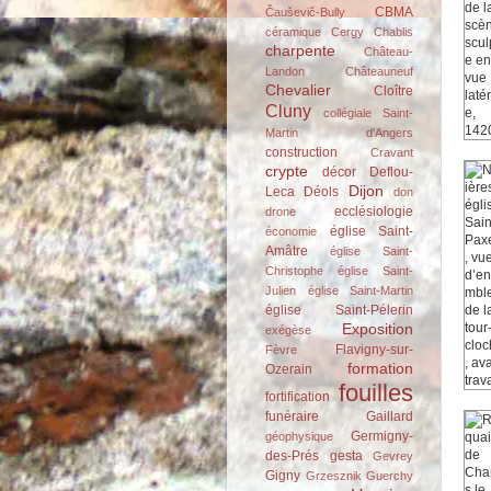
CBMA
Čauševič-Bully
céramique
Cergy
Chablis
charpente
Château-
Landon
Châteauneuf
Chevalier
Cloître
Cluny
collégiale Saint-
Martin d'Angers
construction
Cravant
crypte
décor
Deflou-
Dijon
Leca
Déols
don
ecclésiologie
drone
église Saint-
économie
Amâtre
église Saint-
Christophe
église Saint-
Julien
église Saint-Martin
église Saint-Pélerin
Exposition
exégèse
Flavigny-sur-
Fèvre
formation
Ozerain
fouilles
fortification
funéraire
Gaillard
Germigny-
géophysique
des-Prés
gesta
Gevrey
Gigny
Grzesznik
Guerchy