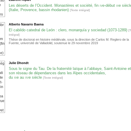
Les déserts de l’Occident. Monastères et société, fin
iv
e
-début
vi
e
siècl
(Italie, Provence, bassin rhodanien)
[Texte intégral]
Alberto
Navarro Baena
El cabildo catedral de León : clero, monarquía y sociedad (1073-1289)
[
intégral]
Thèse de doctorat en histoire médiévale, sous la direction de Carlos M. Reglero de la
Fuente, université de Valladolid, soutenue le 29 novembre 2019
Julie
Dhondt
Sous le signe du Tau. De la fraternité laïque à l’abbaye, Saint-Antoine e
son réseau de dépendances dans les Alpes occidentales,
du
xi
e
au
xv
e
siècle
[Texte intégral]