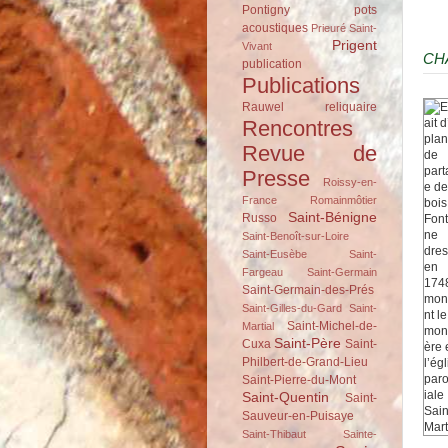
Pontigny
pots
acoustiques
Prieuré Saint-
Prigent
Vivant
CH
publication
Publications
Rauwel
reliquaire
Rencontres
Revue de
Presse
Roissy-en-
France
Romainmôtier
Saint-Bénigne
Russo
Saint-Benoît-sur-Loire
Saint-Eusèbe
Saint-
Fargeau
Saint-Germain
Saint-Germain-des-Prés
Saint-Gilles-du-Gard
Saint-
Saint-Michel-de-
Martial
Saint-Père
Cuxa
Saint-
Philbert-de-Grand-Lieu
Saint-Pierre-du-Mont
Saint-Quentin
Saint-
Sauveur-en-Puisaye
Saint-Thibaut
Sainte-