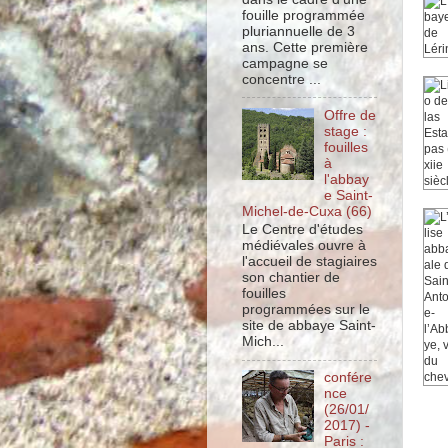
fouille programmée
pluriannuelle de 3
ans. Cette première
campagne se
concentre ...
Offre de
stage :
fouilles
à
l'abbay
e Saint-
Michel-de-Cuxa (66)
Le Centre d'études
médiévales ouvre à
l'accueil de stagiaires
son chantier de
fouilles
programmées sur le
site de abbaye Saint-
Mich...
confére
nce
(26/01/
2017) -
Paris :