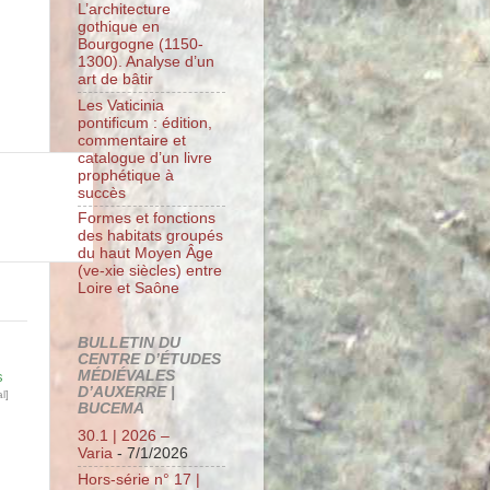
L’architecture
gothique en
Bourgogne (1150-
1300). Analyse d’un
art de bâtir
Les Vaticinia
pontificum : édition,
commentaire et
catalogue d’un livre
prophétique à
succès
Formes et fonctions
des habitats groupés
du haut Moyen Âge
(ve-xie siècles) entre
Loire et Saône
BULLETIN DU
CENTRE D’ÉTUDES
MÉDIÉVALES
s
D’AUXERRE |
l]
BUCEMA
30.1 | 2026 –
Varia
- 7/1/2026
Hors-série n° 17 |