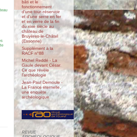
bâti et le
fonctionnement
teau
d’une tour-réservoir
et d’une serre en fer
et en verre de la fin
du xixe siècle au
château de
Bruyères-le-Châtel
es
(Essonne)
te
Supplément à la
RACF n°88
Michel Reddé - La
Gaule devant César.
Ce que révèle
l’archéologie
Jean-Paul Demoule -
La France éternelle,
une enquête
archéologique
REVUE
ARCHÉOLOGIQUE