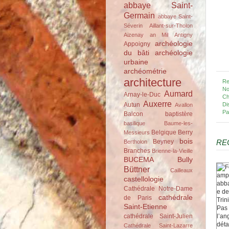
abbaye Saint-
Germain
abbaye Saint-
Séverin
Aillant-sur-Tholon
Aizenay
an Mil
Antigny
archéologie
Appoigny
du bâti
archéologie
urbaine
archéométrie
architecture
Re
No
Aumard
Arnay-le-Duc
Ch
Auxerre
Autun
Di
Avallon
Pa
Balcon
baptistère
basilique
Baume-les-
Belgique
Berry
Messieurs
bois
Beyney
RE
Bertholon
Branches
Brienne-la-Vieille
BUCEMA
Bully
Büttner
Cailleaux
castellologie
Cathédrale Notre-Dame
cathédrale
de Paris
Saint-Etienne
cathédrale Saint-Julien
Cathédrale Saint-Lazarre