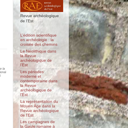
Revue archéologique
de l'Est
L’édition scientifique
en archéologie : la
croisée des chemins
Le Néolithique dans
la Revue
archéologique de
l’Est
e la
Les périodes
ional
t
moderne et
contemporaine dans
la Revue
archéologique de
l’Est
La représentation du
Moyen Âge dans la
Revue archéologique
de l’Est
Les campagnes de
la Gaule romaine à