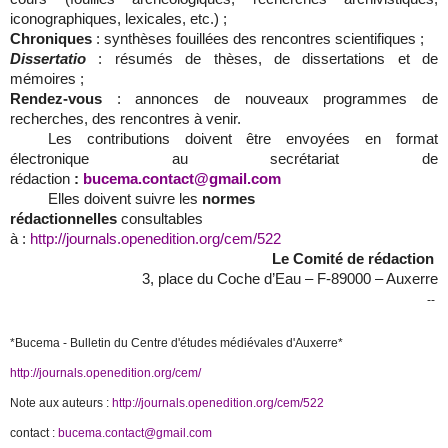
iconographiques, lexicales, etc.) ;
Chroniques
: synthèses fouillées des rencontres scientifiques ;
Dissertatio
: résumés de thèses, de dissertations et de
mémoires ;
Rendez-vous
: annonces de nouveaux programmes de
recherches, des rencontres à venir.
Les contributions doivent être envoyées en format
électronique au secrétariat
de
rédaction
:
bucema.contact@gmail.com
Elles doivent suivre les
normes
rédactionnelles
consultables
à :
http://journals.openedition.org/cem/522
Le Comité de rédaction
3, place du Coche d’Eau – F‐89000 – Auxerre
--
*Bucema - Bulletin du Centre d'études médiévales d'Auxerre*

http://journals.openedition.org/cem/
Note aux auteurs : 
http://journals.openedition.org/cem/522
contact : 
bucema.contact@gmail.com