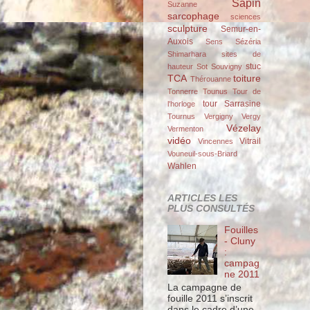
Sapin
Suzanne
sarcophage
sciences
sculpture
Semur-en-
Auxois
Sens
Sézéria
Shimarhara
sites de
stuc
hauteur
Sot
Souvigny
TCA
toiture
Thérouanne
Tonnerre
Tounus
Tour de
tour Sarrasine
l'horloge
Tournus
Vergigny
Vergy
Vézelay
Vermenton
vidéo
Vitrail
Vincennes
Vouneuil-sous-Briard
Wahlen
ARTICLES LES
PLUS CONSULTÉS
Fouilles
- Cluny
:
campag
ne 2011
La campagne de
fouille 2011 s’inscrit
dans le cadre d’une