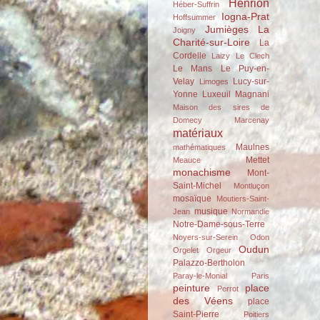
Henrion
Héber-Suffrin
Iogna-Prat
Hoffsummer
Jumièges
La
Joigny
Charité-sur-Loire
La
Cordelle
Laizy
Le Clech
Le Mans
Le Puy-en-
Velay
Lucy-sur-
Limoges
Yonne
Luxeuil
Magnani
Maison des sires de
Domecy
Marcenay
matériaux
Maulnes
mathématiques
Mettet
Meauce
monachisme
Mont-
Saint-Michel
Montluçon
mosaïque
Moutiers-Saint-
musique
Jean
Normandie
Notre-Dame-sous-Terre
Noyers-sur-Serein
Odon
Oudun
Orgelet
Orgeur
Palazzo-Bertholon
Paray-le-Monial
Paris
peinture
place
Perrot
des Véens
place
Saint-Pierre
Poitiers