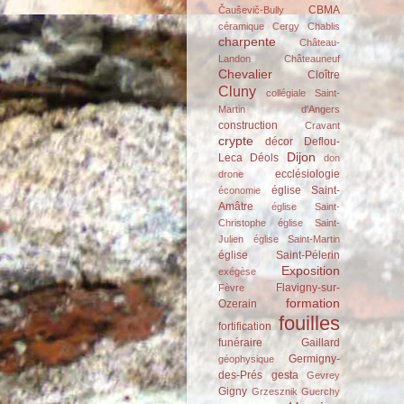
CBMA
Čauševič-Bully
céramique
Cergy
Chablis
charpente
Château-
Landon
Châteauneuf
Chevalier
Cloître
Cluny
collégiale Saint-
Martin d'Angers
construction
Cravant
crypte
décor
Deflou-
Dijon
Leca
Déols
don
ecclésiologie
drone
église Saint-
économie
Amâtre
église Saint-
Christophe
église Saint-
Julien
église Saint-Martin
église Saint-Pélerin
Exposition
exégèse
Flavigny-sur-
Fèvre
formation
Ozerain
fouilles
fortification
funéraire
Gaillard
Germigny-
géophysique
des-Prés
gesta
Gevrey
Gigny
Grzesznik
Guerchy