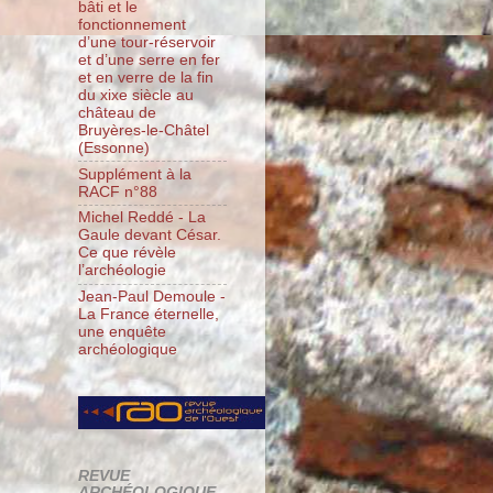
bâti et le
fonctionnement
d’une tour-réservoir
et d’une serre en fer
et en verre de la fin
du xixe siècle au
château de
Bruyères-le-Châtel
(Essonne)
Supplément à la
RACF n°88
Michel Reddé - La
Gaule devant César.
Ce que révèle
l’archéologie
Jean-Paul Demoule -
La France éternelle,
une enquête
archéologique
REVUE
ARCHÉOLOGIQUE