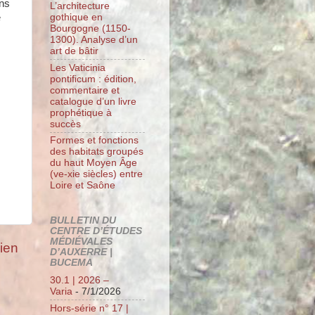
ons
L’architecture
e
gothique en
Bourgogne (1150-
1300). Analyse d’un
art de bâtir
Les Vaticinia
pontificum : édition,
commentaire et
catalogue d’un livre
prophétique à
succès
Formes et fonctions
des habitats groupés
du haut Moyen Âge
(ve-xie siècles) entre
Loire et Saône
BULLETIN DU
CENTRE D’ÉTUDES
MÉDIÉVALES
cien
D’AUXERRE |
BUCEMA
30.1 | 2026 –
Varia
- 7/1/2026
Hors-série n° 17 |