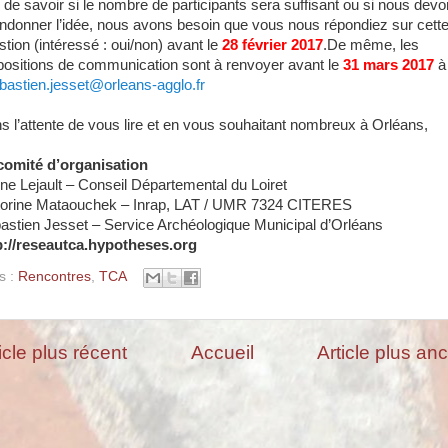
n de savoir si le nombre de participants sera suffisant ou si nous dev
ndonner l’idée, nous avons besoin que vous nous répondiez sur cett
stion (intéressé : oui/non) avant le
28 février 2017
.
De même, les
positions de communication sont à renvoyer avant le
31 mars 2017
à
bastien.jesset@orleans-agglo.fr
s l’attente de vous lire et en vous souhaitant nombreux à Orléans,
comité d’organisation
ine Lejault – Conseil Départemental du Loiret
torine Mataouchek – Inrap, LAT / UMR 7324 CITERES
astien Jesset – Service Archéologique Municipal d’Orléans
p://reseautca.hypotheses.org
s :
Rencontres
,
TCA
icle plus récent
Accueil
Article plus an