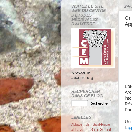
VISITEZ LE SITE
24/
WEB DU CENTRE
D'ÉTUDES
Orl
MÉDIÉVALES
Ap
D'AUXERRE
www.cem-
auxerre.org
L’o
RECHERCHER
Arc
DANS CE BLOG
inte
Rés
Par
LIBELLÉS
Une
Abbaye de Saint-Riquier
l’
ap
abbaye Saint-Gérard