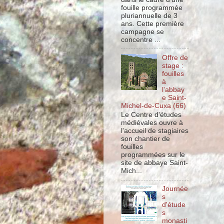
fouille programmée
pluriannuelle de 3
ans. Cette première
campagne se
concentre ...
Offre de
stage :
fouilles
à
l'abbay
e Saint-
Michel-de-Cuxa (66)
Le Centre d'études
médiévales ouvre à
l'accueil de stagiaires
son chantier de
fouilles
programmées sur le
site de abbaye Saint-
Mich...
Journée
s
d'étude
s
monasti