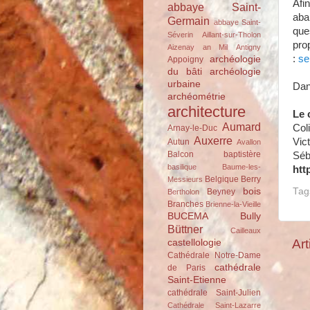
Afi
abbaye Saint-
aba
Germain
abbaye Saint-
que
Séverin
Aillant-sur-Tholon
pro
Aizenay
an Mil
Antigny
:
se
archéologie
Appoigny
du bâti
archéologie
urbaine
Dan
archéométrie
architecture
Le 
Aumard
Col
Arnay-le-Duc
Auxerre
Vic
Autun
Avallon
Balcon
baptistère
Séb
basilique
Baume-les-
htt
Belgique
Berry
Messieurs
bois
Tag
Beyney
Bertholon
Branches
Brienne-la-Vieille
BUCEMA
Bully
Büttner
Cailleaux
Art
castellologie
Cathédrale Notre-Dame
cathédrale
de Paris
Saint-Etienne
cathédrale Saint-Julien
Cathédrale Saint-Lazarre