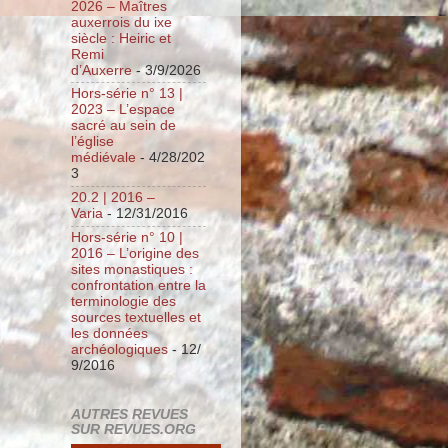
2026 – Maîtres
auxerrois du ixe
siècle : Heiric et
Remi
d’Auxerre
- 3/9/2026
Hors-série n° 13 |
2023 – L’espace
sacré au sein de
l’église
médiévale
- 4/28/202
3
20.2 | 2016 –
Varia
- 12/31/2016
Hors-série n° 10 |
2016 – L’origine des
sites monastiques :
confrontation entre la
terminologie des
sources textuelles et
les données
archéologiques
- 12/
9/2016
AUTRES REVUES
SUR REVUES.ORG