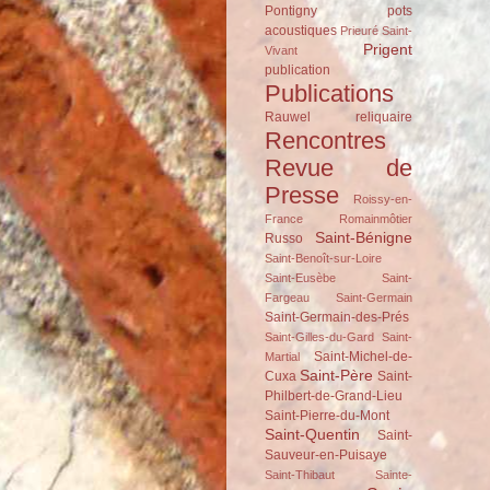
Pontigny
pots
acoustiques
Prieuré Saint-
Prigent
Vivant
publication
Publications
Rauwel
reliquaire
Rencontres
Revue de
Presse
Roissy-en-
France
Romainmôtier
Saint-Bénigne
Russo
Saint-Benoît-sur-Loire
Saint-Eusèbe
Saint-
Fargeau
Saint-Germain
Saint-Germain-des-Prés
Saint-Gilles-du-Gard
Saint-
Saint-Michel-de-
Martial
Saint-Père
Cuxa
Saint-
Philbert-de-Grand-Lieu
Saint-Pierre-du-Mont
Saint-Quentin
Saint-
Sauveur-en-Puisaye
Saint-Thibaut
Sainte-