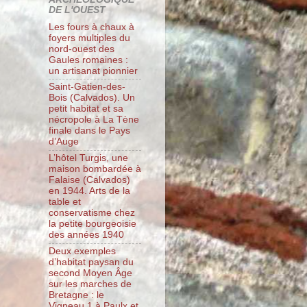
DE L'OUEST
Les fours à chaux à
foyers multiples du
nord-ouest des
Gaules romaines :
un artisanat pionnier
Saint-Gatien-des-
Bois (Calvados). Un
petit habitat et sa
nécropole à La Tène
finale dans le Pays
d’Auge
L’hôtel Turgis, une
maison bombardée à
Falaise (Calvados)
en 1944. Arts de la
table et
conservatisme chez
la petite bourgeoisie
des années 1940
Deux exemples
d’habitat paysan du
second Moyen Âge
sur les marches de
Bretagne : le
Vigneau 1 à Paulx et