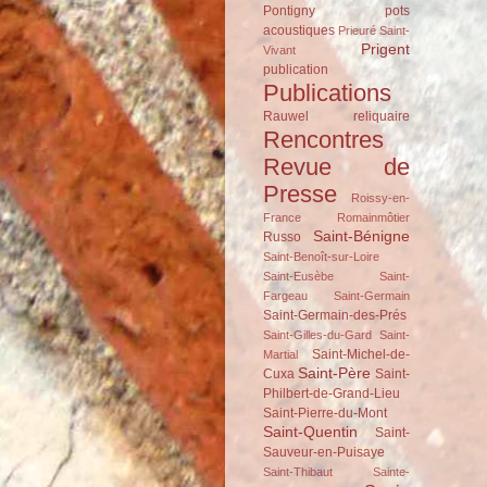
Pontigny
pots
acoustiques
Prieuré Saint-
Prigent
Vivant
publication
Publications
Rauwel
reliquaire
Rencontres
Revue de
Presse
Roissy-en-
France
Romainmôtier
Saint-Bénigne
Russo
Saint-Benoît-sur-Loire
Saint-Eusèbe
Saint-
Fargeau
Saint-Germain
Saint-Germain-des-Prés
Saint-Gilles-du-Gard
Saint-
Saint-Michel-de-
Martial
Saint-Père
Cuxa
Saint-
Philbert-de-Grand-Lieu
Saint-Pierre-du-Mont
Saint-Quentin
Saint-
Sauveur-en-Puisaye
Saint-Thibaut
Sainte-