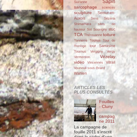
Sapin
Suzanne
sarcophage
sciences
sculpture
Semur-en-
Auxois
Sens
Sézéria
Shimarhara
sites de
stuc
hauteur
Sot
Souvigny
TCA
toiture
Thérouanne
Tonnerre
Tounus
Tour de
tour Sarrasine
l'horloge
Tournus
Vergigny
Vergy
Vézelay
Vermenton
vidéo
Vitrail
Vincennes
Vouneuil-sous-Briard
Wahlen
ARTICLES LES
PLUS CONSULTÉS
Fouilles
- Cluny
:
campag
ne 2011
La campagne de
fouille 2011 s’inscrit
dans le cadre d’une