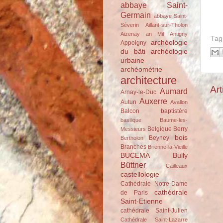
abbaye Saint-
Germain
abbaye Saint-
Séverin
Aillant-sur-Tholon
Aizenay
an Mil
Antigny
Tag
archéologie
Appoigny
du bâti
archéologie
urbaine
archéométrie
architecture
Art
Aumard
Arnay-le-Duc
Auxerre
Autun
Avallon
Balcon
baptistère
basilique
Baume-les-
Belgique
Berry
Messieurs
bois
Beyney
Bertholon
Branches
Brienne-la-Vieille
BUCEMA
Bully
Büttner
Cailleaux
castellologie
Cathédrale Notre-Dame
cathédrale
de Paris
Saint-Etienne
cathédrale Saint-Julien
Cathédrale Saint-Lazarre