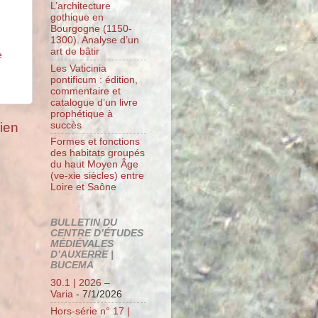
L’architecture
gothique en
Bourgogne (1150-
1300). Analyse d’un
art de bâtir
e
Les Vaticinia
pontificum : édition,
commentaire et
catalogue d’un livre
prophétique à
succès
cien
Formes et fonctions
des habitats groupés
du haut Moyen Âge
(ve-xie siècles) entre
Loire et Saône
BULLETIN DU
CENTRE D’ÉTUDES
MÉDIÉVALES
D’AUXERRE |
BUCEMA
30.1 | 2026 –
Varia
- 7/1/2026
Hors-série n° 17 |