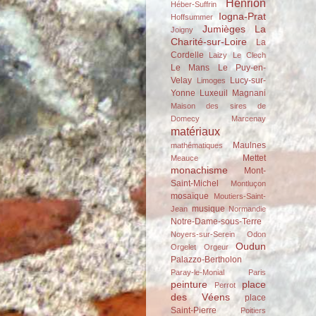
Henrion
Héber-Suffrin
Iogna-Prat
Hoffsummer
Jumièges
La
Joigny
Charité-sur-Loire
La
Cordelle
Laizy
Le Clech
Le Mans
Le Puy-en-
Velay
Lucy-sur-
Limoges
Yonne
Luxeuil
Magnani
Maison des sires de
Domecy
Marcenay
matériaux
Maulnes
mathématiques
Mettet
Meauce
monachisme
Mont-
Saint-Michel
Montluçon
mosaïque
Moutiers-Saint-
musique
Jean
Normandie
Notre-Dame-sous-Terre
Noyers-sur-Serein
Odon
Oudun
Orgelet
Orgeur
Palazzo-Bertholon
Paray-le-Monial
Paris
peinture
place
Perrot
des Véens
place
Saint-Pierre
Poitiers