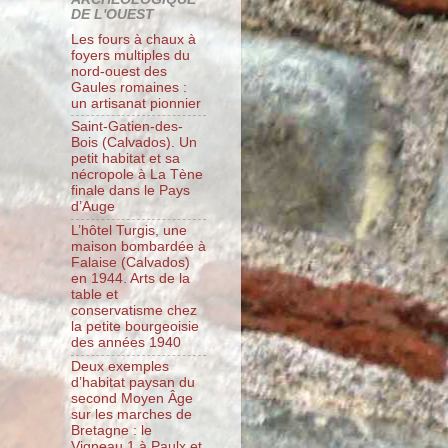
DE L'OUEST
Les fours à chaux à
foyers multiples du
nord-ouest des
Gaules romaines :
un artisanat pionnier
Saint-Gatien-des-
Bois (Calvados). Un
petit habitat et sa
nécropole à La Tène
finale dans le Pays
d’Auge
L’hôtel Turgis, une
maison bombardée à
Falaise (Calvados)
en 1944. Arts de la
table et
conservatisme chez
la petite bourgeoisie
des années 1940
Deux exemples
d’habitat paysan du
second Moyen Âge
sur les marches de
Bretagne : le
Vigneau 1 à Paulx et