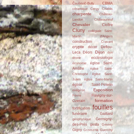
CBMA
Čauševič-Bully
céramique
Cergy
Chablis
charpente
Château-
Landon
Châteauneuf
Chevalier
Cloître
Cluny
collégiale Saint-
Martin d'Angers
construction
Cravant
crypte
décor
Deflou-
Dijon
Leca
Déols
don
ecclésiologie
drone
église Saint-
économie
Amâtre
église Saint-
Christophe
église Saint-
Julien
église Saint-Martin
église Saint-Pélerin
Exposition
exégèse
Flavigny-sur-
Fèvre
formation
Ozerain
fouilles
fortification
funéraire
Gaillard
Germigny-
géophysique
des-Prés
gesta
Gevrey
Gigny
Grzesznik
Guerchy