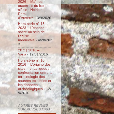
2026 – Maîtres
auxerrois du ixe
siècle : Heiric et
Remi
d’Auxerre
- 3/9/2026
Hors-série n° 13 |
2023 – L’espace
sacré au sein de
l’église
médiévale
- 4/28/202
3
20.2 | 2016 –
Varia
- 12/31/2016
Hors-série n° 10 |
2016 – L’origine des
sites monastiques :
confrontation entre la
terminologie des
sources textuelles et
les données
archéologiques
- 12/
9/2016
AUTRES REVUES
SUR REVUES.ORG