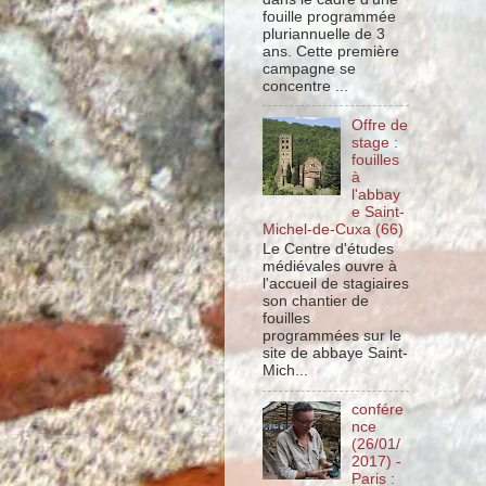
fouille programmée
pluriannuelle de 3
ans. Cette première
campagne se
concentre ...
Offre de
stage :
fouilles
à
l'abbay
e Saint-
Michel-de-Cuxa (66)
Le Centre d'études
médiévales ouvre à
l'accueil de stagiaires
son chantier de
fouilles
programmées sur le
site de abbaye Saint-
Mich...
confére
nce
(26/01/
2017) -
Paris :