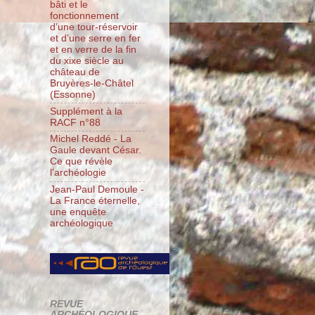
bâti et le
fonctionnement
d’une tour-réservoir
et d’une serre en fer
et en verre de la fin
du xixe siècle au
château de
Bruyères-le-Châtel
(Essonne)
Supplément à la
RACF n°88
Michel Reddé - La
Gaule devant César.
Ce que révèle
l’archéologie
Jean-Paul Demoule -
La France éternelle,
une enquête
archéologique
REVUE
ARCHÉOLOGIQUE