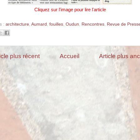
Cliquez sur l'image pour lire l'article
s :
architecture
,
Aumard
,
fouilles
,
Oudun
,
Rencontres
,
Revue de Press
icle plus récent
Accueil
Article plus an