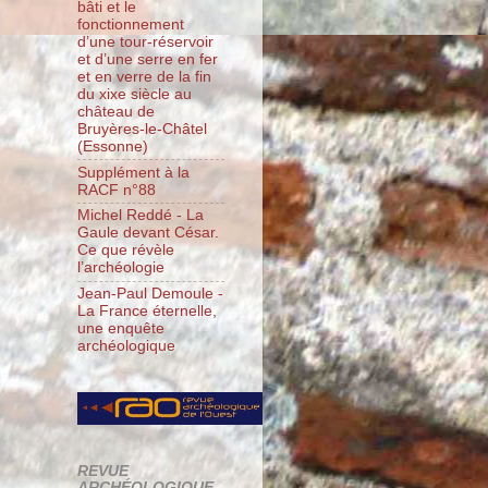
bâti et le
fonctionnement
d’une tour-réservoir
et d’une serre en fer
et en verre de la fin
du xixe siècle au
château de
Bruyères-le-Châtel
(Essonne)
Supplément à la
RACF n°88
Michel Reddé - La
Gaule devant César.
Ce que révèle
l’archéologie
Jean-Paul Demoule -
La France éternelle,
une enquête
archéologique
REVUE
ARCHÉOLOGIQUE