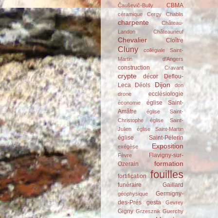
CBMA
Čauševič-Bully
céramique
Cergy
Chablis
charpente
Château-
Landon
Châteauneuf
Chevalier
Cloître
Cluny
collégiale Saint-
Martin d'Angers
construction
Cravant
crypte
décor
Deflou-
Dijon
Leca
Déols
don
ecclésiologie
drone
église Saint-
économie
Amâtre
église Saint-
Christophe
église Saint-
Julien
église Saint-Martin
église Saint-Pélerin
Exposition
exégèse
Flavigny-sur-
Fèvre
formation
Ozerain
fouilles
fortification
funéraire
Gaillard
Germigny-
géophysique
des-Prés
gesta
Gevrey
Gigny
Grzesznik
Guerchy