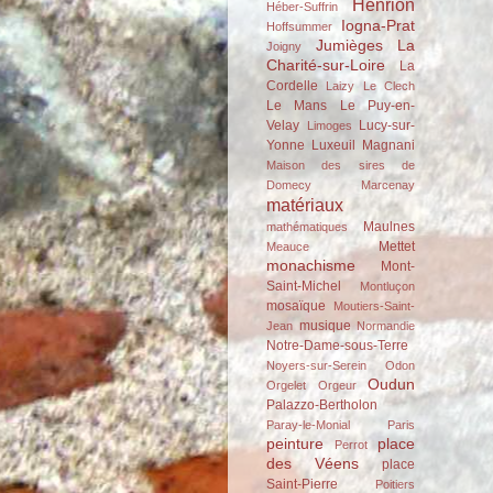
Henrion
Héber-Suffrin
Iogna-Prat
Hoffsummer
Jumièges
La
Joigny
Charité-sur-Loire
La
Cordelle
Laizy
Le Clech
Le Mans
Le Puy-en-
Velay
Lucy-sur-
Limoges
Yonne
Luxeuil
Magnani
Maison des sires de
Domecy
Marcenay
matériaux
Maulnes
mathématiques
Mettet
Meauce
monachisme
Mont-
Saint-Michel
Montluçon
mosaïque
Moutiers-Saint-
musique
Jean
Normandie
Notre-Dame-sous-Terre
Noyers-sur-Serein
Odon
Oudun
Orgelet
Orgeur
Palazzo-Bertholon
Paray-le-Monial
Paris
peinture
place
Perrot
des Véens
place
Saint-Pierre
Poitiers