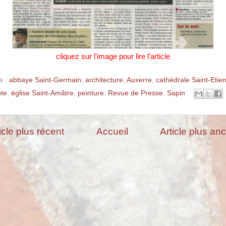
cliquez sur l'image pour lire l'article
s :
abbaye Saint-Germain
,
architecture
,
Auxerre
,
cathédrale Saint-Etie
pte
,
église Saint-Amâtre
,
peinture
,
Revue de Presse
,
Sapin
icle plus récent
Accueil
Article plus an