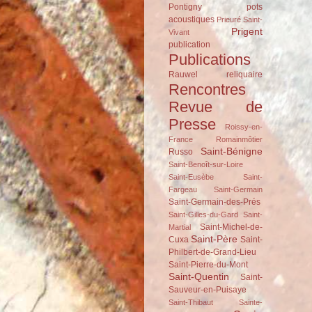
Pontigny
pots
acoustiques
Prieuré Saint-
Prigent
Vivant
publication
Publications
Rauwel
reliquaire
Rencontres
Revue de
Presse
Roissy-en-
France
Romainmôtier
Saint-Bénigne
Russo
Saint-Benoît-sur-Loire
Saint-Eusèbe
Saint-
Fargeau
Saint-Germain
Saint-Germain-des-Prés
Saint-Gilles-du-Gard
Saint-
Saint-Michel-de-
Martial
Saint-Père
Cuxa
Saint-
Philbert-de-Grand-Lieu
Saint-Pierre-du-Mont
Saint-Quentin
Saint-
Sauveur-en-Puisaye
Saint-Thibaut
Sainte-