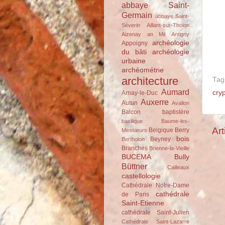
abbaye Saint-
Germain
abbaye Saint-
Séverin
Aillant-sur-Tholon
Aizenay
an Mil
Antigny
archéologie
Appoigny
du bâti
archéologie
urbaine
archéométrie
architecture
Tag
Aumard
cry
Arnay-le-Duc
Auxerre
Autun
Avallon
Balcon
baptistère
basilique
Baume-les-
Art
Belgique
Berry
Messieurs
bois
Beyney
Bertholon
Branches
Brienne-la-Vieille
BUCEMA
Bully
Büttner
Cailleaux
castellologie
Cathédrale Notre-Dame
cathédrale
de Paris
Saint-Etienne
cathédrale Saint-Julien
Cathédrale Saint-Lazarre