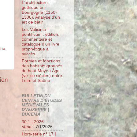
L’architecture
gothique en
Bourgogne (1150-
1300). Analyse d’un
art de bâtir
Les Vaticinia
pontificum : édition,
commentaire et
catalogue d’un livre
nne
,
prophétique à
succès
Formes et fonctions
des habitats groupés
du haut Moyen Âge
(ve-xie siècles) entre
cien
Loire et Saône
BULLETIN DU
CENTRE D’ÉTUDES
MÉDIÉVALES
D’AUXERRE |
BUCEMA
30.1 | 2026 –
Varia
- 7/1/2026
Hors-série n° 17 |