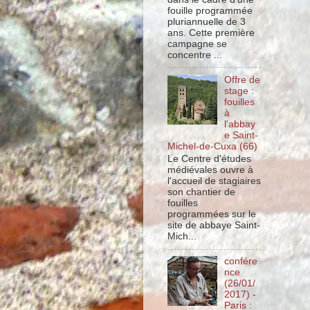
fouille programmée
pluriannuelle de 3
ans. Cette première
campagne se
concentre ...
Offre de
stage :
fouilles
à
l'abbay
e Saint-
Michel-de-Cuxa (66)
Le Centre d'études
médiévales ouvre à
l'accueil de stagiaires
son chantier de
fouilles
programmées sur le
site de abbaye Saint-
Mich...
confére
nce
(26/01/
2017) -
Paris :