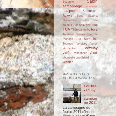
Sapin
Suzanne
sarcophage
sciences
sculpture
Semur-en-
Auxois
Sens
Sézéria
Shimarhara
sites de
stuc
hauteur
Sot
Souvigny
TCA
toiture
Thérouanne
Tonnerre
Tounus
Tour de
tour Sarrasine
l'horloge
Tournus
Vergigny
Vergy
Vézelay
Vermenton
vidéo
Vitrail
Vincennes
Vouneuil-sous-Briard
Wahlen
ARTICLES LES
PLUS CONSULTÉS
Fouilles
- Cluny
:
campag
ne 2011
La campagne de
fouille 2011 s’inscrit
dans le cadre d’une