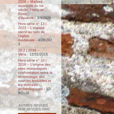
2026 – Maîtres
auxerrois du ixe
siècle : Heiric et
Remi
d’Auxerre
- 3/9/2026
Hors-série n° 13 |
2023 – L’espace
sacré au sein de
l’église
médiévale
- 4/28/202
3
20.2 | 2016 –
Varia
- 12/31/2016
Hors-série n° 10 |
2016 – L’origine des
sites monastiques :
confrontation entre la
terminologie des
sources textuelles et
les données
archéologiques
- 12/
9/2016
AUTRES REVUES
SUR REVUES.ORG