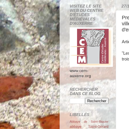
VISITEZ LE SITE
27/
WEB DU CENTRE
D'ÉTUDES
Pre
MÉDIÉVALES
vil
D'AUXERRE
d'e
Art
"Le
tro
www.cem-
auxerre.org
RECHERCHER
DANS CE BLOG
LIBELLÉS
Abbaye de Saint-Riquier
abbaye Saint-Gérard