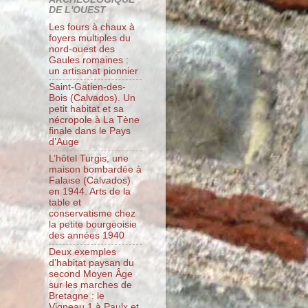
DE L'OUEST
Les fours à chaux à
foyers multiples du
nord-ouest des
Gaules romaines :
un artisanat pionnier
Saint-Gatien-des-
Bois (Calvados). Un
petit habitat et sa
nécropole à La Tène
finale dans le Pays
d’Auge
L’hôtel Turgis, une
maison bombardée à
Falaise (Calvados)
en 1944. Arts de la
table et
conservatisme chez
la petite bourgeoisie
des années 1940
Deux exemples
d’habitat paysan du
second Moyen Âge
sur les marches de
Bretagne : le
Vigneau 1 à Paulx et