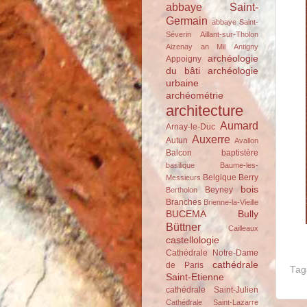
abbaye Saint-
Germain
abbaye Saint-
Séverin
Aillant-sur-Tholon
Aizenay
an Mil
Antigny
archéologie
Appoigny
du bâti
archéologie
urbaine
archéométrie
architecture
Aumard
Arnay-le-Duc
Auxerre
Autun
Avallon
Balcon
baptistère
basilique
Baume-les-
Belgique
Berry
Messieurs
bois
Beyney
Bertholon
Branches
Brienne-la-Vieille
BUCEMA
Bully
Büttner
Cailleaux
castellologie
Cathédrale Notre-Dame
cathédrale
de Paris
Tag
Saint-Etienne
cathédrale Saint-Julien
Cathédrale Saint-Lazarre