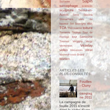
Sapin
Suzanne
sarcophage
sciences
sculpture
Semur-en-
Auxois
Sens
Sézéria
Shimarhara
sites de
stuc
hauteur
Sot
Souvigny
TCA
toiture
Thérouanne
Tonnerre
Tounus
Tour de
tour Sarrasine
l'horloge
Tournus
Vergigny
Vergy
Vézelay
Vermenton
vidéo
Vitrail
Vincennes
Vouneuil-sous-Briard
Wahlen
ARTICLES LES
PLUS CONSULTÉS
Fouilles
- Cluny
:
campag
ne 2011
La campagne de
fouille 2011 s’inscrit
dans le cadre d’une