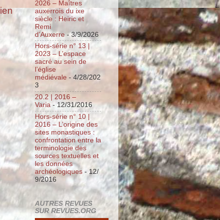
2026 – Maîtres
cien
auxerrois du ixe
siècle : Heiric et
Remi
d’Auxerre
- 3/9/2026
Hors-série n° 13 |
2023 – L’espace
sacré au sein de
l’église
médiévale
- 4/28/202
3
20.2 | 2016 –
Varia
- 12/31/2016
Hors-série n° 10 |
2016 – L’origine des
sites monastiques :
confrontation entre la
terminologie des
sources textuelles et
les données
archéologiques
- 12/
9/2016
AUTRES REVUES
SUR REVUES.ORG