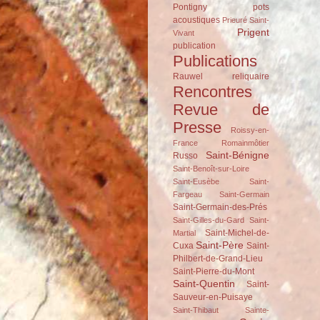
Pontigny
pots
acoustiques
Prieuré Saint-
Prigent
Vivant
publication
Publications
Rauwel
reliquaire
Rencontres
Revue de
Presse
Roissy-en-
France
Romainmôtier
Saint-Bénigne
Russo
Saint-Benoît-sur-Loire
Saint-Eusèbe
Saint-
Fargeau
Saint-Germain
Saint-Germain-des-Prés
Saint-Gilles-du-Gard
Saint-
Saint-Michel-de-
Martial
Saint-Père
Cuxa
Saint-
Philbert-de-Grand-Lieu
Saint-Pierre-du-Mont
Saint-Quentin
Saint-
Sauveur-en-Puisaye
Saint-Thibaut
Sainte-