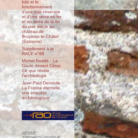
bâti et le
fonctionnement
d’une tour-réservoir
et d’une serre en fer
et en verre de la fin
du xixe siècle au
château de
Bruyères-le-Châtel
(Essonne)
Supplément à la
RACF n°88
Michel Reddé - La
Gaule devant César.
Ce que révèle
l’archéologie
Jean-Paul Demoule -
La France éternelle,
une enquête
archéologique
REVUE
ARCHÉOLOGIQUE