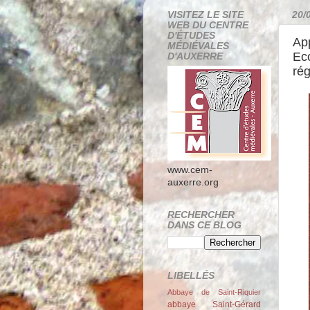
VISITEZ LE SITE
20/
WEB DU CENTRE
D'ÉTUDES
App
MÉDIÉVALES
Eco
D'AUXERRE
rég
www.cem-
auxerre.org
RECHERCHER
DANS CE BLOG
LIBELLÉS
Abbaye de Saint-Riquier
abbaye Saint-Gérard