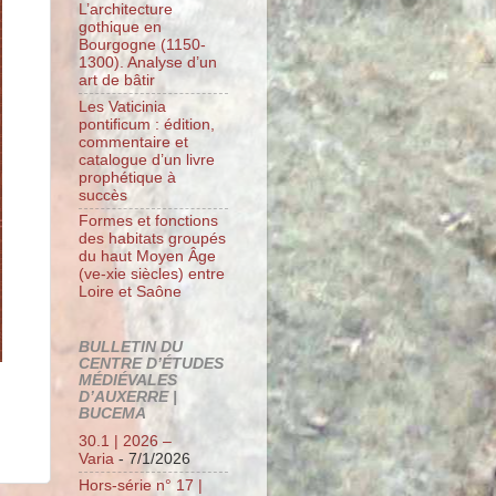
L’architecture
gothique en
Bourgogne (1150-
1300). Analyse d’un
art de bâtir
Les Vaticinia
pontificum : édition,
commentaire et
catalogue d’un livre
prophétique à
succès
Formes et fonctions
des habitats groupés
du haut Moyen Âge
(ve-xie siècles) entre
Loire et Saône
BULLETIN DU
CENTRE D’ÉTUDES
MÉDIÉVALES
D’AUXERRE |
BUCEMA
30.1 | 2026 –
Varia
- 7/1/2026
Hors-série n° 17 |