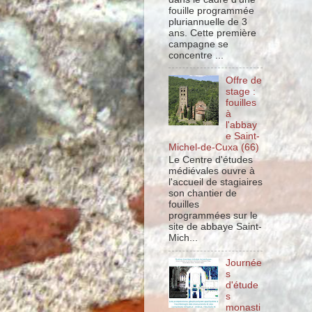
fouille programmée
pluriannuelle de 3
ans. Cette première
campagne se
concentre ...
Offre de
stage :
fouilles
à
l'abbay
e Saint-
Michel-de-Cuxa (66)
Le Centre d'études
médiévales ouvre à
l'accueil de stagiaires
son chantier de
fouilles
programmées sur le
site de abbaye Saint-
Mich...
Journée
s
d'étude
s
monasti