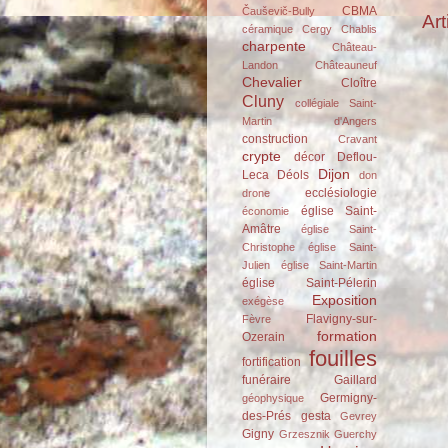
CBMA
Čauševič-Bully
Art
céramique
Cergy
Chablis
charpente
Château-
Landon
Châteauneuf
Chevalier
Cloître
Cluny
collégiale Saint-
Martin d'Angers
construction
Cravant
crypte
décor
Deflou-
Dijon
Leca
Déols
don
ecclésiologie
drone
église Saint-
économie
Amâtre
église Saint-
Christophe
église Saint-
Julien
église Saint-Martin
église Saint-Pélerin
Exposition
exégèse
Flavigny-sur-
Fèvre
formation
Ozerain
fouilles
fortification
funéraire
Gaillard
Germigny-
géophysique
des-Prés
gesta
Gevrey
Gigny
Grzesznik
Guerchy