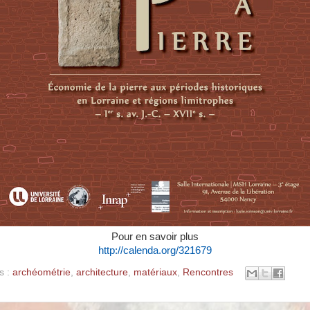
Pour en savoir plus
http://calenda.org/321679
s :
archéométrie
,
architecture
,
matériaux
,
Rencontres