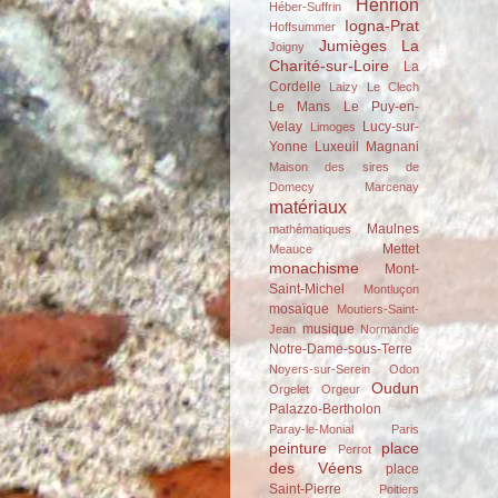
Henrion
Héber-Suffrin
Iogna-Prat
Hoffsummer
Jumièges
La
Joigny
Charité-sur-Loire
La
Cordelle
Laizy
Le Clech
Le Mans
Le Puy-en-
Velay
Lucy-sur-
Limoges
Yonne
Luxeuil
Magnani
Maison des sires de
Domecy
Marcenay
matériaux
Maulnes
mathématiques
Mettet
Meauce
monachisme
Mont-
Saint-Michel
Montluçon
mosaïque
Moutiers-Saint-
musique
Jean
Normandie
Notre-Dame-sous-Terre
Noyers-sur-Serein
Odon
Oudun
Orgelet
Orgeur
Palazzo-Bertholon
Paray-le-Monial
Paris
peinture
place
Perrot
des Véens
place
Saint-Pierre
Poitiers