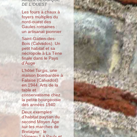
DE L'OUEST
Les fours à chaux à
foyers multiples du
nord-ouest des
Gaules romaines :
un artisanat pionnier
Saint-Gatien-des-
Bois (Calvados). Un
petit habitat et sa
nécropole à La Tène
finale dans le Pays
d’Auge
L’hôtel Turgis, une
maison bombardée à
Falaise (Calvados)
en 1944. Arts de la
table et
conservatisme chez
la petite bourgeoisie
des années 1940
Deux exemples
d’habitat paysan du
second Moyen Âge
sur les marches de
Bretagne : le
Vigneau 1 à Paulx et