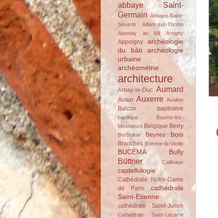
abbaye Saint-
Germain
abbaye Saint-
Séverin
Aillant-sur-Tholon
Aizenay
an Mil
Antigny
archéologie
Appoigny
du bâti
archéologie
urbaine
archéométrie
architecture
Aumard
Arnay-le-Duc
Auxerre
Autun
Avallon
Balcon
baptistère
basilique
Baume-les-
Belgique
Berry
Messieurs
bois
Beyney
Bertholon
Branches
Brienne-la-Vieille
BUCEMA
Bully
Büttner
Cailleaux
castellologie
Cathédrale Notre-Dame
cathédrale
de Paris
Saint-Etienne
cathédrale Saint-Julien
Cathédrale Saint-Lazarre