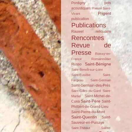
Pontigny
pots
acoustiques
Prieuré Saint-
Prigent
Vivant
publication
Publications
Rauwel
reliquaire
Rencontres
Revue de
Presse
Roissy-en-
France
Romainmôtier
Saint-Bénigne
Russo
Saint-Benoît-sur-Loire
Saint-Eusèbe
Saint-
Fargeau
Saint-Germain
Saint-Germain-des-Prés
Saint-Gilles-du-Gard
Saint-
Saint-Michel-de-
Martial
Saint-Père
Cuxa
Saint-
Philbert-de-Grand-Lieu
Saint-Pierre-du-Mont
Saint-Quentin
Saint-
Sauveur-en-Puisaye
Saint-Thibaut
Sainte-