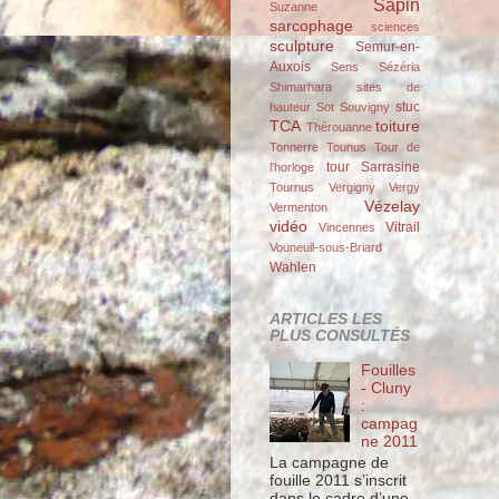
Sapin
Suzanne
sarcophage
sciences
sculpture
Semur-en-
Auxois
Sens
Sézéria
Shimarhara
sites de
stuc
hauteur
Sot
Souvigny
TCA
toiture
Thérouanne
Tonnerre
Tounus
Tour de
tour Sarrasine
l'horloge
Tournus
Vergigny
Vergy
Vézelay
Vermenton
vidéo
Vitrail
Vincennes
Vouneuil-sous-Briard
Wahlen
ARTICLES LES
PLUS CONSULTÉS
Fouilles
- Cluny
:
campag
ne 2011
La campagne de
fouille 2011 s’inscrit
dans le cadre d’une