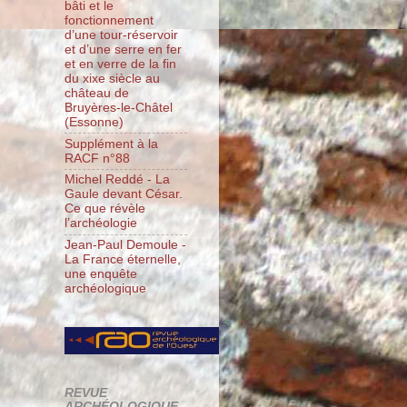
bâti et le
fonctionnement
d’une tour-réservoir
et d’une serre en fer
et en verre de la fin
du xixe siècle au
château de
Bruyères-le-Châtel
(Essonne)
Supplément à la
RACF n°88
Michel Reddé - La
Gaule devant César.
Ce que révèle
l’archéologie
Jean-Paul Demoule -
La France éternelle,
une enquête
archéologique
REVUE
ARCHÉOLOGIQUE