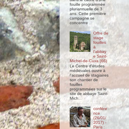
fouille programmée
pluriannuelle de 3
ans. Cette première
campagne se
concentre ...
Offre de
stage :
fouilles
à
l'abbay
e Saint-
Michel-de-Cuxa (66)
Le Centre d'études
médiévales ouvre à
l'accueil de stagiaires
son chantier de
fouilles
programmées sur le
site de abbaye Saint-
Mich...
confére
nce
(26/01/
2017) -
Paris :