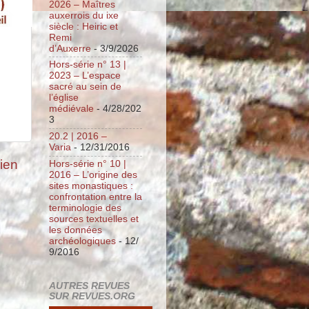
2026 – Maîtres
auxerrois du ixe
siècle : Heiric et
Remi
d’Auxerre
- 3/9/2026
Hors-série n° 13 |
2023 – L’espace
sacré au sein de
l’église
médiévale
- 4/28/202
3
20.2 | 2016 –
Varia
- 12/31/2016
cien
Hors-série n° 10 |
2016 – L’origine des
sites monastiques :
confrontation entre la
terminologie des
sources textuelles et
les données
archéologiques
- 12/
9/2016
AUTRES REVUES
SUR REVUES.ORG