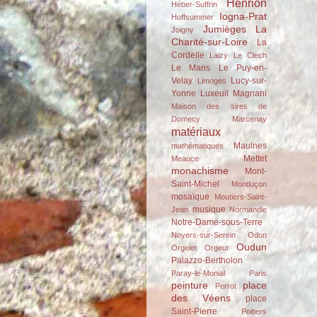
Henrion
Héber-Suffrin
Iogna-Prat
Hoffsummer
Jumièges
La
Joigny
Charité-sur-Loire
La
Cordelle
Laizy
Le Clech
Le Mans
Le Puy-en-
Velay
Lucy-sur-
Limoges
Yonne
Luxeuil
Magnani
Maison des sires de
Domecy
Marcenay
matériaux
Maulnes
mathématiques
Mettet
Meauce
monachisme
Mont-
Saint-Michel
Montluçon
mosaïque
Moutiers-Saint-
musique
Jean
Normandie
Notre-Dame-sous-Terre
Noyers-sur-Serein
Odon
Oudun
Orgelet
Orgeur
Palazzo-Bertholon
Paray-le-Monial
Paris
peinture
place
Perrot
des Véens
place
Saint-Pierre
Poitiers