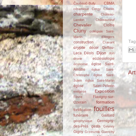
CBMA
Čauševič-Bully
céramique
Cergy
Chablis
charpente
Château-
Landon
Châteauneuf
Chevalier
Cloître
Cluny
collégiale Saint-
Martin d'Angers
Tag
construction
Cravant
crypte
décor
Deflou-
Dijon
Leca
Déols
don
ecclésiologie
drone
église Saint-
économie
Amâtre
église Saint-
Art
Christophe
église Saint-
Julien
église Saint-Martin
église Saint-Pélerin
Exposition
exégèse
Flavigny-sur-
Fèvre
formation
Ozerain
fouilles
fortification
funéraire
Gaillard
Germigny-
géophysique
des-Prés
gesta
Gevrey
Gigny
Grzesznik
Guerchy