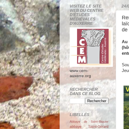
VISITEZ LE SITE
24/
WEB DU CENTRE
D'ÉTUDES
Ren
MÉDIÉVALES
laï
D'AUXERRE
de 
Au 
(hô
entr
Sou
Jeu
www.cem-
auxerre.org
RECHERCHER
DANS CE BLOG
LIBELLÉS
Abbaye de Saint-Riquier
abbaye Saint-Gérard