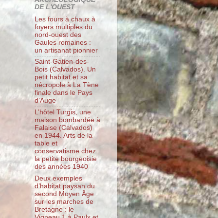
DE L'OUEST
Les fours à chaux à
foyers multiples du
nord-ouest des
Gaules romaines :
un artisanat pionnier
Saint-Gatien-des-
Bois (Calvados). Un
petit habitat et sa
nécropole à La Tène
finale dans le Pays
d’Auge
L’hôtel Turgis, une
maison bombardée à
Falaise (Calvados)
en 1944. Arts de la
table et
conservatisme chez
la petite bourgeoisie
des années 1940
Deux exemples
d’habitat paysan du
second Moyen Âge
sur les marches de
Bretagne : le
Vigneau 1 à Paulx et