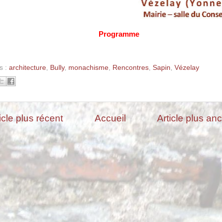
Programme
s :
architecture
,
Bully
,
monachisme
,
Rencontres
,
Sapin
,
Vézelay
icle plus récent
Accueil
Article plus an