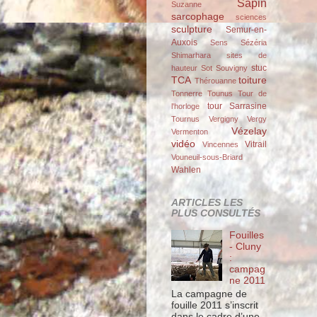
Sapin
Suzanne
sarcophage
sciences
sculpture
Semur-en-
Auxois
Sens
Sézéria
Shimarhara
sites de
stuc
hauteur
Sot
Souvigny
TCA
toiture
Thérouanne
Tonnerre
Tounus
Tour de
tour Sarrasine
l'horloge
Tournus
Vergigny
Vergy
Vézelay
Vermenton
vidéo
Vitrail
Vincennes
Vouneuil-sous-Briard
Wahlen
ARTICLES LES
PLUS CONSULTÉS
Fouilles
- Cluny
:
campag
ne 2011
La campagne de
fouille 2011 s’inscrit
dans le cadre d’une