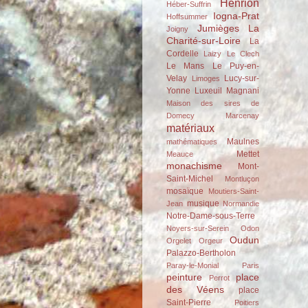
Henrion
Héber-Suffrin
Iogna-Prat
Hoffsummer
Jumièges
La
Joigny
Charité-sur-Loire
La
Cordelle
Laizy
Le Clech
Le Mans
Le Puy-en-
Velay
Lucy-sur-
Limoges
Yonne
Luxeuil
Magnani
Maison des sires de
Domecy
Marcenay
matériaux
Maulnes
mathématiques
Mettet
Meauce
monachisme
Mont-
Saint-Michel
Montluçon
mosaïque
Moutiers-Saint-
musique
Jean
Normandie
Notre-Dame-sous-Terre
Noyers-sur-Serein
Odon
Oudun
Orgelet
Orgeur
Palazzo-Bertholon
Paray-le-Monial
Paris
peinture
place
Perrot
des Véens
place
Saint-Pierre
Poitiers