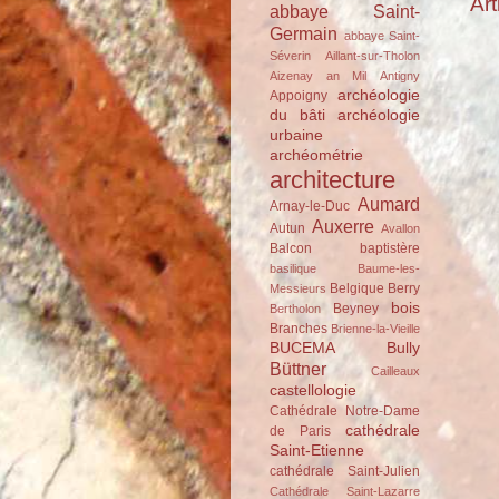
Art
abbaye Saint-
Germain
abbaye Saint-
Séverin
Aillant-sur-Tholon
Aizenay
an Mil
Antigny
archéologie
Appoigny
du bâti
archéologie
urbaine
archéométrie
architecture
Aumard
Arnay-le-Duc
Auxerre
Autun
Avallon
Balcon
baptistère
basilique
Baume-les-
Belgique
Berry
Messieurs
bois
Beyney
Bertholon
Branches
Brienne-la-Vieille
BUCEMA
Bully
Büttner
Cailleaux
castellologie
Cathédrale Notre-Dame
cathédrale
de Paris
Saint-Etienne
cathédrale Saint-Julien
Cathédrale Saint-Lazarre