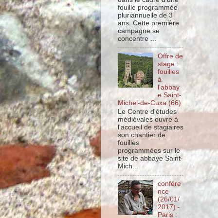
fouille programmée
pluriannuelle de 3
ans. Cette première
campagne se
concentre ...
Offre de
stage :
fouilles
à
l'abbay
e Saint-
Michel-de-Cuxa (66)
Le Centre d'études
médiévales ouvre à
l'accueil de stagiaires
son chantier de
fouilles
programmées sur le
site de abbaye Saint-
Mich...
confére
nce
(26/01/
2017) -
Paris :