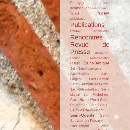
Pontigny
pots
acoustiques
Prieuré Saint-
Prigent
Vivant
publication
Publications
Rauwel
reliquaire
Rencontres
Revue de
Presse
Roissy-en-
France
Romainmôtier
Saint-Bénigne
Russo
Saint-Benoît-sur-Loire
Saint-Eusèbe
Saint-
Fargeau
Saint-Germain
Saint-Germain-des-Prés
Saint-Gilles-du-Gard
Saint-
Saint-Michel-de-
Martial
Saint-Père
Cuxa
Saint-
Philbert-de-Grand-Lieu
Saint-Pierre-du-Mont
Saint-Quentin
Saint-
Sauveur-en-Puisaye
Saint-Thibaut
Sainte-