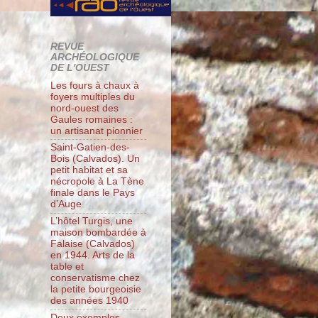
REVUE
ARCHÉOLOGIQUE
DE L'OUEST
Les fours à chaux à
foyers multiples du
nord-ouest des
Gaules romaines :
un artisanat pionnier
Saint-Gatien-des-
Bois (Calvados). Un
petit habitat et sa
nécropole à La Tène
finale dans le Pays
d’Auge
L’hôtel Turgis, une
maison bombardée à
Falaise (Calvados)
en 1944. Arts de la
table et
conservatisme chez
la petite bourgeoisie
des années 1940
Deux exemples