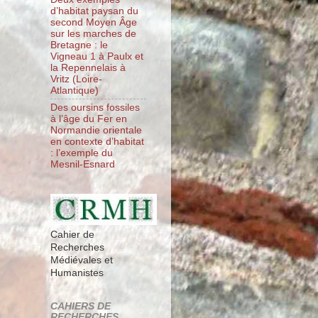
d’habitat paysan du
second Moyen Âge
sur les marches de
Bretagne : le
Vigneau 1 à Paulx et
la Repennelais à
Vritz (Loire-
Atlantique)
Des oursins fossiles
à l’âge du Fer en
Normandie orientale
en contexte d’habitat
: l’exemple du
Mesnil-Esnard
Cahier de
Recherches
Médiévales et
Humanistes
CAHIERS DE
RECHERCHES