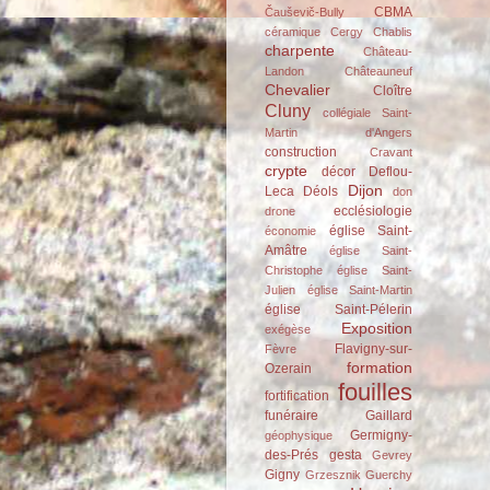
CBMA
Čauševič-Bully
céramique
Cergy
Chablis
charpente
Château-
Landon
Châteauneuf
Chevalier
Cloître
Cluny
collégiale Saint-
Martin d'Angers
construction
Cravant
crypte
décor
Deflou-
Dijon
Leca
Déols
don
ecclésiologie
drone
église Saint-
économie
Amâtre
église Saint-
Christophe
église Saint-
Julien
église Saint-Martin
église Saint-Pélerin
Exposition
exégèse
Flavigny-sur-
Fèvre
formation
Ozerain
fouilles
fortification
funéraire
Gaillard
Germigny-
géophysique
des-Prés
gesta
Gevrey
Gigny
Grzesznik
Guerchy