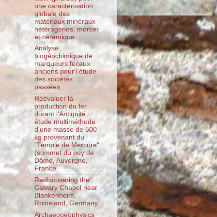
une caractérisation
globale des
matériaux minéraux
hétérogènes, mortier
et céramique
Analyse
biogéochimique de
marqueurs fécaux
anciens pour l’étude
des sociétés
passées
Réévaluer la
production du fer
durant l'Antiquité :
étude multiméthode
d'une masse de 500
kg provenant du
"Temple de Mercure"
(sommet du puy de
Dôme, Auvergne,
France
Rediscovering the
Calvary Chapel near
Blankenheim,
Rhineland, Germany
Archaeogeophysics