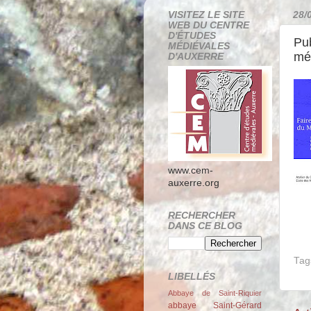
VISITEZ LE SITE
28/
WEB DU CENTRE
D'ÉTUDES
Pub
MÉDIÉVALES
mé
D'AUXERRE
www.cem-
auxerre.org
RECHERCHER
DANS CE BLOG
Tag
LIBELLÉS
Abbaye de Saint-Riquier
abbaye Saint-Gérard