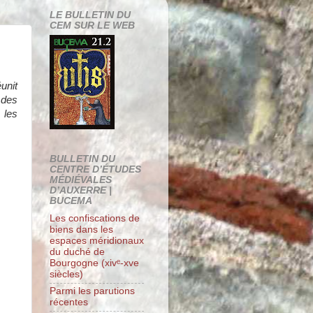
LE BULLETIN DU
CEM SUR LE WEB
unit
 des
 les
BULLETIN DU
CENTRE D’ÉTUDES
MÉDIÉVALES
D’AUXERRE |
BUCEMA
Les confiscations de
biens dans les
espaces méridionaux
du duché de
Bourgogne (xivᵉ-xve
siècles)
Parmi les parutions
récentes