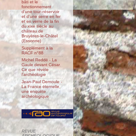
bâti et le
fonctionnement
d’une tour-réservoir
et d’une serre en fer
et en verre de la fin
du xixe siècle au
château de
Bruyères-le-Châtel
(Essonne)
Supplément à la
RACF n°88
Michel Reddé - La
Gaule devant César.
Ce que révèle
l’archéologie
Jean-Paul Demoule -
La France éternelle,
une enquête
archéologique
REVUE
ARCHÉOLOGIQUE