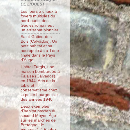
DE L'OUEST
Les fours à chaux à
foyers multiples du
nord-ouest des
Gaules romaines :
un artisanat pionnier
Saint-Gatien-des-
Bois (Calvados). Un
petit habitat et sa
nécropole à La Tène
finale dans le Pays
d’Auge
L’hôtel Turgis, une
maison bombardée à
Falaise (Calvados)
en 1944. Arts de la
table et
conservatisme chez
la petite bourgeoisie
des années 1940
Deux exemples
d’habitat paysan du
second Moyen Âge
sur les marches de
Bretagne : le
Vigneau 1 à Paulx et