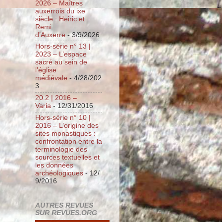
2026 – Maîtres
auxerrois du ixe
siècle : Heiric et
Remi
d’Auxerre
- 3/9/2026
Hors-série n° 13 |
2023 – L’espace
sacré au sein de
l’église
médiévale
- 4/28/202
3
20.2 | 2016 –
Varia
- 12/31/2016
Hors-série n° 10 |
2016 – L’origine des
sites monastiques :
confrontation entre la
terminologie des
sources textuelles et
les données
archéologiques
- 12/
9/2016
AUTRES REVUES
SUR REVUES.ORG