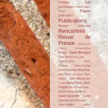
Pontigny
pots
acoustiques
Prieuré Saint-
Prigent
Vivant
publication
Publications
Rauwel
reliquaire
Rencontres
Revue de
Presse
Roissy-en-
France
Romainmôtier
Saint-Bénigne
Russo
Saint-Benoît-sur-Loire
Saint-Eusèbe
Saint-
Fargeau
Saint-Germain
Saint-Germain-des-Prés
Saint-Gilles-du-Gard
Saint-
Saint-Michel-de-
Martial
Saint-Père
Cuxa
Saint-
Philbert-de-Grand-Lieu
Saint-Pierre-du-Mont
Saint-Quentin
Saint-
Sauveur-en-Puisaye
Saint-Thibaut
Sainte-