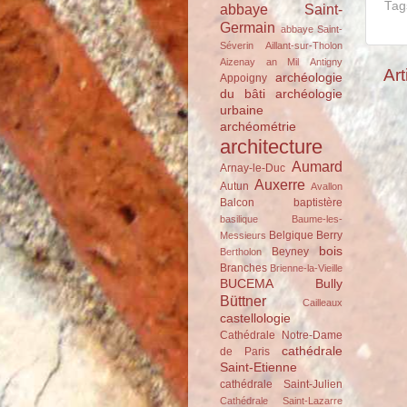
Tag
abbaye Saint-
Germain
abbaye Saint-
Séverin
Aillant-sur-Tholon
Aizenay
an Mil
Antigny
Art
archéologie
Appoigny
du bâti
archéologie
urbaine
archéométrie
architecture
Aumard
Arnay-le-Duc
Auxerre
Autun
Avallon
Balcon
baptistère
basilique
Baume-les-
Belgique
Berry
Messieurs
bois
Beyney
Bertholon
Branches
Brienne-la-Vieille
BUCEMA
Bully
Büttner
Cailleaux
castellologie
Cathédrale Notre-Dame
cathédrale
de Paris
Saint-Etienne
cathédrale Saint-Julien
Cathédrale Saint-Lazarre