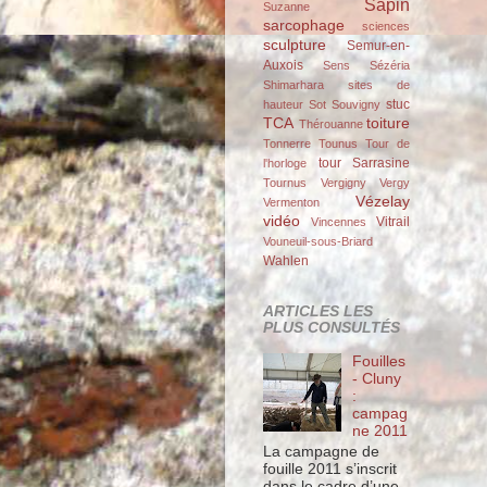
Sapin
Suzanne
sarcophage
sciences
sculpture
Semur-en-
Auxois
Sens
Sézéria
Shimarhara
sites de
stuc
hauteur
Sot
Souvigny
TCA
toiture
Thérouanne
Tonnerre
Tounus
Tour de
tour Sarrasine
l'horloge
Tournus
Vergigny
Vergy
Vézelay
Vermenton
vidéo
Vitrail
Vincennes
Vouneuil-sous-Briard
Wahlen
ARTICLES LES
PLUS CONSULTÉS
Fouilles
- Cluny
:
campag
ne 2011
La campagne de
fouille 2011 s’inscrit
dans le cadre d’une