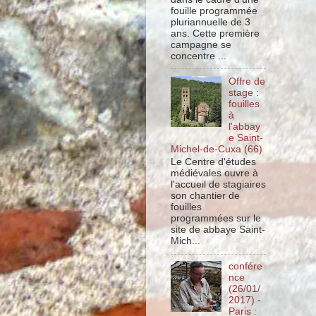
fouille programmée
pluriannuelle de 3
ans. Cette première
campagne se
concentre ...
Offre de
stage :
fouilles
à
l'abbay
e Saint-
Michel-de-Cuxa (66)
Le Centre d'études
médiévales ouvre à
l'accueil de stagiaires
son chantier de
fouilles
programmées sur le
site de abbaye Saint-
Mich...
confére
nce
(26/01/
2017) -
Paris :