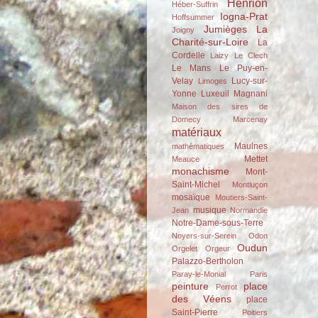
Henrion
Héber-Suffrin
Iogna-Prat
Hoffsummer
Jumièges
La
Joigny
Charité-sur-Loire
La
Cordelle
Laizy
Le Clech
Le Mans
Le Puy-en-
Velay
Lucy-sur-
Limoges
Yonne
Luxeuil
Magnani
Maison des sires de
Domecy
Marcenay
matériaux
Maulnes
mathématiques
Mettet
Meauce
monachisme
Mont-
Saint-Michel
Montluçon
mosaïque
Moutiers-Saint-
musique
Jean
Normandie
Notre-Dame-sous-Terre
Noyers-sur-Serein
Odon
Oudun
Orgelet
Orgeur
Palazzo-Bertholon
Paray-le-Monial
Paris
peinture
place
Perrot
des Véens
place
Saint-Pierre
Poitiers