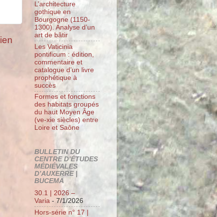
L’architecture
gothique en
Bourgogne (1150-
1300). Analyse d’un
art de bâtir
cien
Les Vaticinia
pontificum : édition,
commentaire et
catalogue d’un livre
prophétique à
succès
Formes et fonctions
des habitats groupés
du haut Moyen Âge
(ve-xie siècles) entre
Loire et Saône
BULLETIN DU
CENTRE D’ÉTUDES
MÉDIÉVALES
D’AUXERRE |
BUCEMA
30.1 | 2026 –
Varia
- 7/1/2026
Hors-série n° 17 |