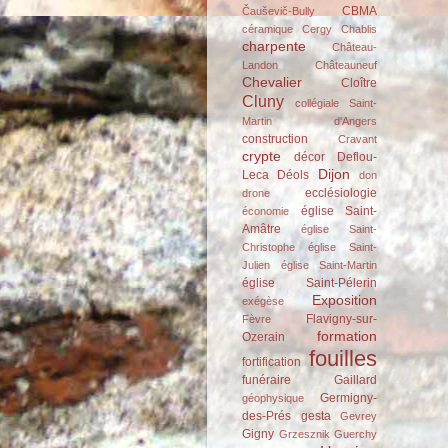
CBMA
Čauševič-Bully
céramique
Cergy
Chablis
charpente
Château-
Landon
Châteauneuf
Chevalier
Cloître
Cluny
collégiale Saint-
Martin d'Angers
construction
Cravant
crypte
décor
Deflou-
Dijon
Leca
Déols
don
ecclésiologie
drone
église Saint-
économie
Amâtre
église Saint-
Christophe
église Saint-
Julien
église Saint-Martin
église Saint-Pélerin
Exposition
exégèse
Flavigny-sur-
Fèvre
formation
Ozerain
fouilles
fortification
funéraire
Gaillard
Germigny-
géophysique
des-Prés
gesta
Gevrey
Gigny
Grzesznik
Guerchy