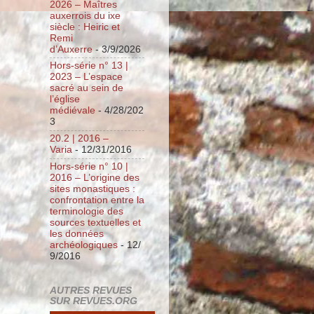
2026 – Maîtres
auxerrois du ixe
siècle : Heiric et
Remi
d’Auxerre
- 3/9/2026
Hors-série n° 13 |
2023 – L’espace
sacré au sein de
l’église
médiévale
- 4/28/202
3
20.2 | 2016 –
Varia
- 12/31/2016
Hors-série n° 10 |
2016 – L’origine des
sites monastiques :
confrontation entre la
terminologie des
sources textuelles et
les données
archéologiques
- 12/
9/2016
AUTRES REVUES
SUR REVUES.ORG