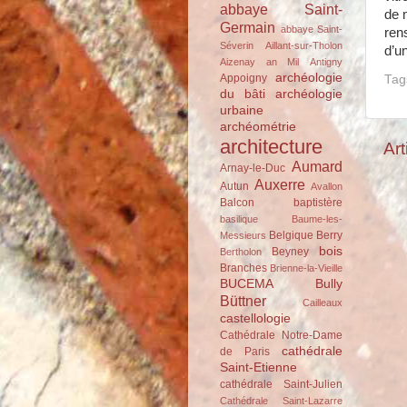
abbaye Saint-
de 
Germain
abbaye Saint-
ren
Séverin
Aillant-sur-Tholon
d’un
Aizenay
an Mil
Antigny
archéologie
Appoigny
Tag
du bâti
archéologie
urbaine
archéométrie
architecture
Art
Aumard
Arnay-le-Duc
Auxerre
Autun
Avallon
Balcon
baptistère
basilique
Baume-les-
Belgique
Berry
Messieurs
bois
Beyney
Bertholon
Branches
Brienne-la-Vieille
BUCEMA
Bully
Büttner
Cailleaux
castellologie
Cathédrale Notre-Dame
cathédrale
de Paris
Saint-Etienne
cathédrale Saint-Julien
Cathédrale Saint-Lazarre