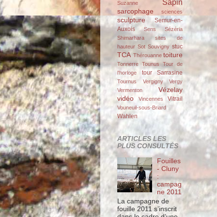
Sapin
Suzanne
sarcophage
sciences
sculpture
Semur-en-
Auxois
Sens
Sézéria
Shimarhara
sites de
stuc
hauteur
Sot
Souvigny
TCA
toiture
Thérouanne
Tonnerre
Tounus
Tour de
tour Sarrasine
l'horloge
Tournus
Vergigny
Vergy
Vézelay
Vermenton
vidéo
Vitrail
Vincennes
Vouneuil-sous-Briard
Wahlen
ARTICLES LES
PLUS CONSULTÉS
Fouilles
- Cluny
:
campag
ne 2011
La campagne de
fouille 2011 s’inscrit
dans le cadre d’une