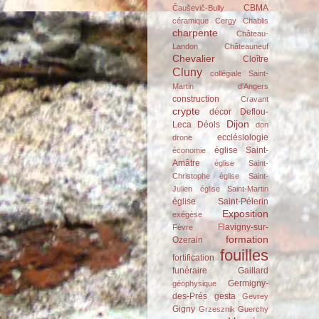
CBMA
Čauševič-Bully
céramique
Cergy
Chablis
charpente
Château-
Landon
Châteauneuf
Chevalier
Cloître
Cluny
collégiale Saint-
Martin d'Angers
construction
Cravant
crypte
décor
Deflou-
Dijon
Leca
Déols
don
ecclésiologie
drone
église Saint-
économie
Amâtre
église Saint-
Christophe
église Saint-
Julien
église Saint-Martin
église Saint-Pélerin
Exposition
exégèse
Flavigny-sur-
Fèvre
formation
Ozerain
fouilles
fortification
funéraire
Gaillard
Germigny-
géophysique
des-Prés
gesta
Gevrey
Gigny
Grzesznik
Guerchy