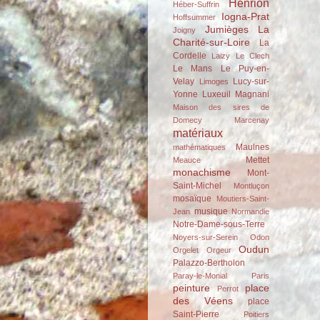
Henrion
Héber-Suffrin
Iogna-Prat
Hoffsummer
Jumièges
La
Joigny
Charité-sur-Loire
La
Cordelle
Laizy
Le Clech
Le Mans
Le Puy-en-
Velay
Lucy-sur-
Limoges
Yonne
Luxeuil
Magnani
Maison des sires de
Domecy
Marcenay
matériaux
Maulnes
mathématiques
Mettet
Meauce
monachisme
Mont-
Saint-Michel
Montluçon
mosaïque
Moutiers-Saint-
musique
Jean
Normandie
Notre-Dame-sous-Terre
Noyers-sur-Serein
Odon
Oudun
Orgelet
Orgeur
Palazzo-Bertholon
Paray-le-Monial
Paris
peinture
place
Perrot
des Véens
place
Saint-Pierre
Poitiers