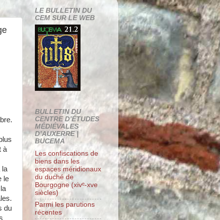
LE BULLETIN DU
CEM SUR LE WEB
ge
BULLETIN DU
CENTRE D’ÉTUDES
bre.
MÉDIÉVALES
D’AUXERRE |
plus
BUCEMA
t à
Les confiscations de
biens dans les
 la
espaces méridionaux
du duché de
 le
Bourgogne (xivᵉ-xve
la
siècles)
les.
Parmi les parutions
s du
récentes
s