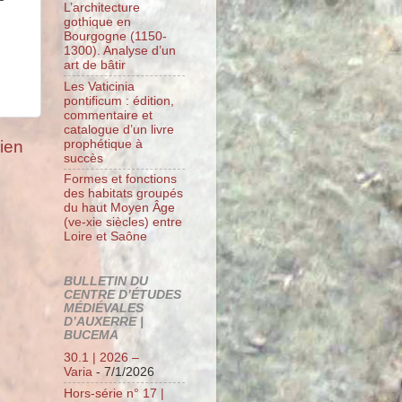
L’architecture
gothique en
Bourgogne (1150-
1300). Analyse d’un
art de bâtir
Les Vaticinia
pontificum : édition,
commentaire et
catalogue d’un livre
prophétique à
cien
succès
Formes et fonctions
des habitats groupés
du haut Moyen Âge
(ve-xie siècles) entre
Loire et Saône
BULLETIN DU
CENTRE D’ÉTUDES
MÉDIÉVALES
D’AUXERRE |
BUCEMA
30.1 | 2026 –
Varia
- 7/1/2026
Hors-série n° 17 |