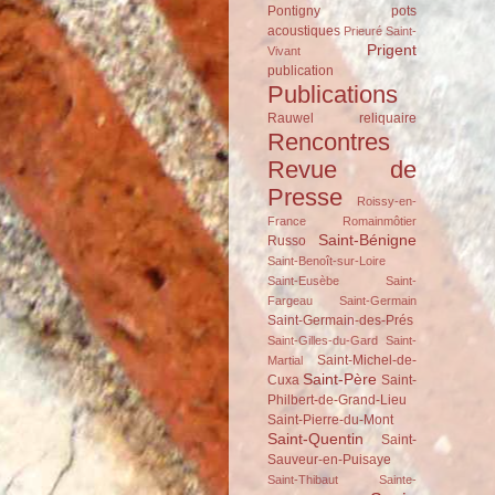
Pontigny
pots
acoustiques
Prieuré Saint-
Prigent
Vivant
publication
Publications
Rauwel
reliquaire
Rencontres
Revue de
Presse
Roissy-en-
France
Romainmôtier
Saint-Bénigne
Russo
Saint-Benoît-sur-Loire
Saint-Eusèbe
Saint-
Fargeau
Saint-Germain
Saint-Germain-des-Prés
Saint-Gilles-du-Gard
Saint-
Saint-Michel-de-
Martial
Saint-Père
Cuxa
Saint-
Philbert-de-Grand-Lieu
Saint-Pierre-du-Mont
Saint-Quentin
Saint-
Sauveur-en-Puisaye
Saint-Thibaut
Sainte-