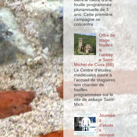
fouille programmée
pluriannuelle de 3
ans. Cette première
campagne se
concentre ...
Offre de
stage :
fouilles
à
l'abbay
e Saint-
Michel-de-Cuxa (66)
Le Centre d'études
médiévales ouvre à
l'accueil de stagiaires
son chantier de
fouilles
programmées sur le
site de abbaye Saint-
Mich...
Journée
s
d'étude
s
monasti