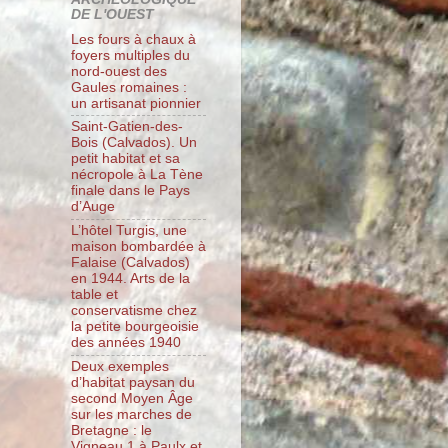
DE L'OUEST
Les fours à chaux à
foyers multiples du
nord-ouest des
Gaules romaines :
un artisanat pionnier
Saint-Gatien-des-
Bois (Calvados). Un
petit habitat et sa
nécropole à La Tène
finale dans le Pays
d’Auge
L’hôtel Turgis, une
maison bombardée à
Falaise (Calvados)
en 1944. Arts de la
table et
conservatisme chez
la petite bourgeoisie
des années 1940
Deux exemples
d’habitat paysan du
second Moyen Âge
sur les marches de
Bretagne : le
Vigneau 1 à Paulx et