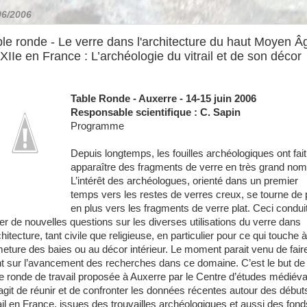
06/2006
le ronde - Le verre dans l'architecture du haut Moyen Â
XIIe en France : L’archéologie du vitrail et de son décor
Table Ronde - Auxerre - 14-15 juin 2006
Responsable scientifique : C. Sapin
Programme
Depuis longtemps, les fouilles archéologiques ont fait
apparaître des fragments de verre en très grand nom
L’intérêt des archéologues, orienté dans un premier
temps vers les restes de verres creux, se tourne de 
en plus vers les fragments de verre plat. Ceci condui
er de nouvelles questions sur les diverses utilisations du verre dans
chitecture, tant civile que religieuse, en particulier pour ce qui touche à
meture des baies ou au décor intérieur. Le moment parait venu de faire
nt sur l’avancement des recherches dans ce domaine. C’est le but de 
le ronde de travail proposée à Auxerre par le Centre d’études médiéva
s’agit de réunir et de confronter les données récentes autour des début
rail en France, issues des trouvailles archéologiques et aussi des fond