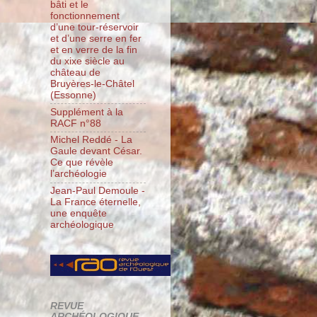
bâti et le
fonctionnement
d’une tour-réservoir
et d’une serre en fer
et en verre de la fin
du xixe siècle au
château de
Bruyères-le-Châtel
(Essonne)
Supplément à la
RACF n°88
Michel Reddé - La
Gaule devant César.
Ce que révèle
l’archéologie
Jean-Paul Demoule -
La France éternelle,
une enquête
archéologique
REVUE
ARCHÉOLOGIQUE