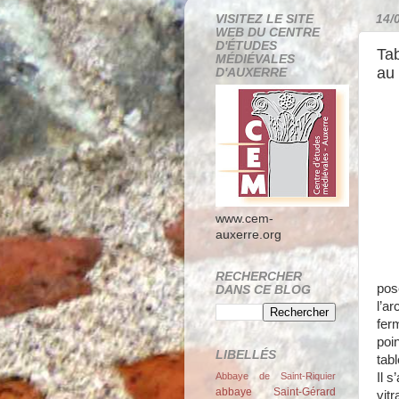
VISITEZ LE SITE
14/
WEB DU CENTRE
D'ÉTUDES
Tab
MÉDIÉVALES
au 
D'AUXERRE
www.cem-
auxerre.org
RECHERCHER
pos
DANS CE BLOG
l’ar
fer
poi
LIBELLÉS
tab
Il 
Abbaye de Saint-Riquier
abbaye Saint-Gérard
vit