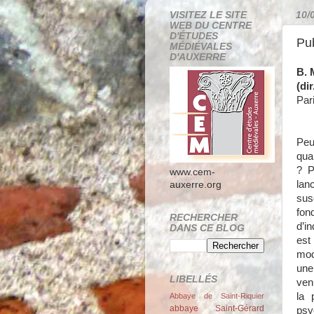
VISITEZ LE SITE
10/
WEB DU CENTRE
D'ÉTUDES
Pub
MÉDIÉVALES
D'AUXERRE
B.
(dir
Par
Peu
qua
? P
www.cem-
lan
auxerre.org
sus
fon
RECHERCHER
d’i
DANS CE BLOG
est
mod
une
LIBELLÉS
venu
la 
Abbaye de Saint-Riquier
abbaye Saint-Gérard
psy