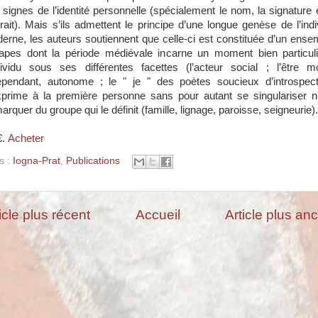
 signes de l’identité personnelle (spécialement le nom, la signature e
trait). Mais s’ils admettent le principe d’une longue genèse de l’indi
erne, les auteurs soutiennent que celle-ci est constituée d’un ense
tapes dont la période médiévale incarne un moment bien particuli
ndividu sous ses différentes facettes (l’acteur social ; l’être mo
épendant, autonome ; le " je " des poètes soucieux d’introspect
xprime à la première personne sans pour autant se singulariser n
rquer du groupe qui le définit (famille, lignage, paroisse, seigneurie).
€.
Acheter
s :
Iogna-Prat
,
Publications
icle plus récent
Accueil
Article plus an