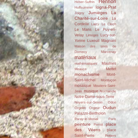
Henrion
Héber-Suffrin
Iogna-Prat
Hoffsummer
Jumièges
La
Joigny
Charité-sur-Loire
La
Cordelle
Laizy
Le Clech
Le Mans
Le Puy-en-
Velay
Lucy-sur-
Limoges
Yonne
Luxeuil
Magnani
Maison des sires de
Domecy
Marcenay
matériaux
Maulnes
mathématiques
Mettet
Meauce
monachisme
Mont-
Saint-Michel
Montluçon
mosaïque
Moutiers-Saint-
musique
Jean
Normandie
Notre-Dame-sous-Terre
Noyers-sur-Serein
Odon
Oudun
Orgelet
Orgeur
Palazzo-Bertholon
Paray-le-Monial
Paris
peinture
place
Perrot
des Véens
place
Saint-Pierre
Poitiers