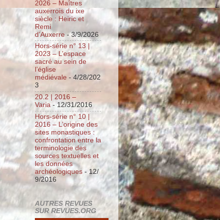
2026 – Maîtres
auxerrois du ixe
siècle : Heiric et
Remi
d’Auxerre
- 3/9/2026
Hors-série n° 13 |
2023 – L’espace
sacré au sein de
l’église
médiévale
- 4/28/202
3
20.2 | 2016 –
Varia
- 12/31/2016
Hors-série n° 10 |
2016 – L’origine des
sites monastiques :
confrontation entre la
terminologie des
sources textuelles et
les données
archéologiques
- 12/
9/2016
AUTRES REVUES
SUR REVUES.ORG