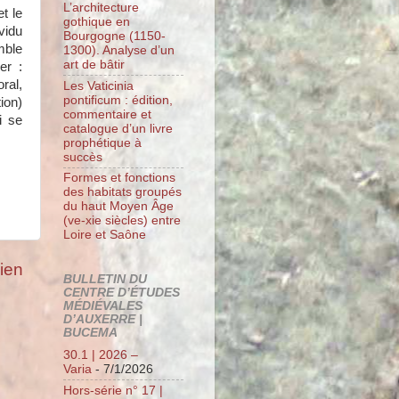
L’architecture
t le
gothique en
vidu
Bourgogne (1150-
mble
1300). Analyse d’un
art de bâtir
er :
ral,
Les Vaticinia
pontificum : édition,
ion)
commentaire et
i se
catalogue d’un livre
prophétique à
succès
Formes et fonctions
des habitats groupés
du haut Moyen Âge
(ve-xie siècles) entre
Loire et Saône
cien
BULLETIN DU
CENTRE D’ÉTUDES
MÉDIÉVALES
D’AUXERRE |
BUCEMA
30.1 | 2026 –
Varia
- 7/1/2026
Hors-série n° 17 |