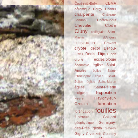
CBMA
Čauševič-Bully
céramique
Cergy
Chablis
charpente
Château-
Landon
Châteauneuf
Chevalier
Cloître
Cluny
collégiale Saint-
Martin d'Angers
construction
Cravant
crypte
décor
Deflou-
Dijon
Leca
Déols
don
ecclésiologie
drone
église Saint-
économie
Amâtre
église Saint-
Christophe
église Saint-
Julien
église Saint-Martin
église Saint-Pélerin
Exposition
exégèse
Flavigny-sur-
Fèvre
formation
Ozerain
fouilles
fortification
funéraire
Gaillard
Germigny-
géophysique
des-Prés
gesta
Gevrey
Gigny
Grzesznik
Guerchy