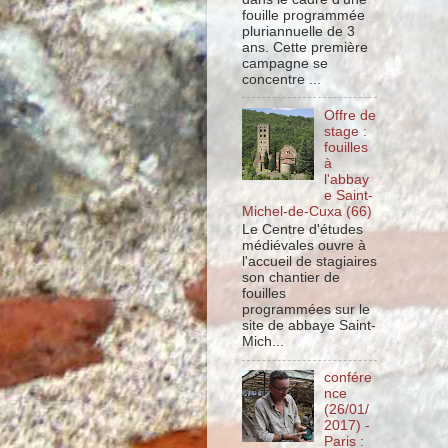
fouille programmée
pluriannuelle de 3
ans. Cette première
campagne se
concentre ...
Offre de
stage :
fouilles
à
l'abbay
e Saint-
Michel-de-Cuxa (66)
Le Centre d'études
médiévales ouvre à
l'accueil de stagiaires
son chantier de
fouilles
programmées sur le
site de abbaye Saint-
Mich...
confére
nce
(26/01/
2017) -
Paris :