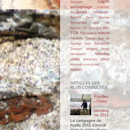
Sapin
Suzanne
sarcophage
sciences
sculpture
Semur-en-
Auxois
Sens
Sézéria
Shimarhara
sites de
stuc
hauteur
Sot
Souvigny
TCA
toiture
Thérouanne
Tonnerre
Tounus
Tour de
tour Sarrasine
l'horloge
Tournus
Vergigny
Vergy
Vézelay
Vermenton
vidéo
Vitrail
Vincennes
Vouneuil-sous-Briard
Wahlen
ARTICLES LES
PLUS CONSULTÉS
Fouilles
- Cluny
:
campag
ne 2011
La campagne de
fouille 2011 s’inscrit
dans le cadre d’une