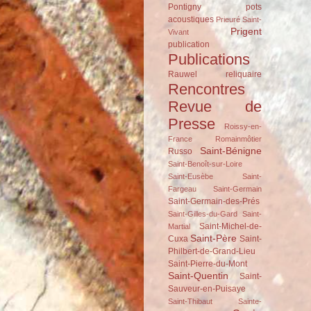
Pontigny
pots
acoustiques
Prieuré Saint-
Prigent
Vivant
publication
Publications
Rauwel
reliquaire
Rencontres
Revue de
Presse
Roissy-en-
France
Romainmôtier
Saint-Bénigne
Russo
Saint-Benoît-sur-Loire
Saint-Eusèbe
Saint-
Fargeau
Saint-Germain
Saint-Germain-des-Prés
Saint-Gilles-du-Gard
Saint-
Saint-Michel-de-
Martial
Saint-Père
Cuxa
Saint-
Philbert-de-Grand-Lieu
Saint-Pierre-du-Mont
Saint-Quentin
Saint-
Sauveur-en-Puisaye
Saint-Thibaut
Sainte-