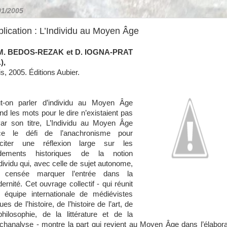
01/2005
lication : L’Individu au Moyen Âge
 M. BEDOS-REZAK et D. IOGNA-PRAT
.),
is, 2005. Éditions Aubier.
t-on parler d’individu au Moyen Âge
nd les mots pour le dire n’existaient pas
ar son titre, L’Individu au Moyen Âge
ce le défi de l’anachronisme pour
citer une réflexion large sur les
dements historiques de la notion
ndividu qui, avec celle de sujet autonome,
 censée marquer l’entrée dans la
ernité. Cet ouvrage collectif - qui réunit
 équipe internationale de médiévistes
es de l’histoire, de l’histoire de l’art, de
philosophie, de la littérature et de la
chanalyse - montre la part qui revient au Moyen Âge dans l’élabora