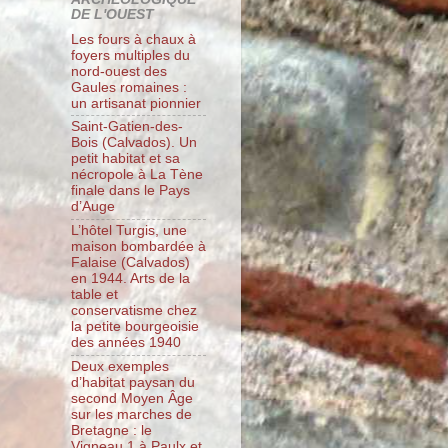
DE L'OUEST
Les fours à chaux à
foyers multiples du
nord-ouest des
Gaules romaines :
un artisanat pionnier
Saint-Gatien-des-
Bois (Calvados). Un
petit habitat et sa
nécropole à La Tène
finale dans le Pays
d’Auge
L’hôtel Turgis, une
maison bombardée à
Falaise (Calvados)
en 1944. Arts de la
table et
conservatisme chez
la petite bourgeoisie
des années 1940
Deux exemples
d’habitat paysan du
second Moyen Âge
sur les marches de
Bretagne : le
Vigneau 1 à Paulx et