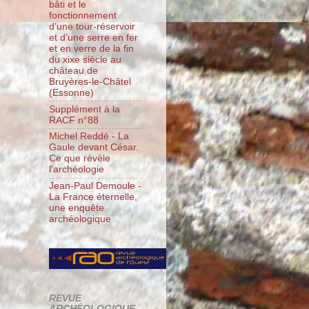
bâti et le
fonctionnement
d’une tour-réservoir
et d’une serre en fer
et en verre de la fin
du xixe siècle au
château de
Bruyères-le-Châtel
(Essonne)
Supplément à la
RACF n°88
Michel Reddé - La
Gaule devant César.
Ce que révèle
l’archéologie
Jean-Paul Demoule -
La France éternelle,
une enquête
archéologique
REVUE
ARCHÉOLOGIQUE