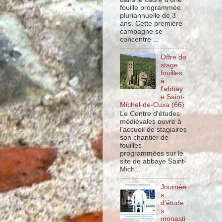
fouille programmée
pluriannuelle de 3
ans. Cette première
campagne se
concentre ...
Offre de
stage :
fouilles
à
l'abbay
e Saint-
Michel-de-Cuxa (66)
Le Centre d'études
médiévales ouvre à
l'accueil de stagiaires
son chantier de
fouilles
programmées sur le
site de abbaye Saint-
Mich...
Journée
s
d'étude
s
monasti