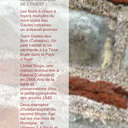
DE L'OUEST
Les fours à chaux à
foyers multiples du
nord-ouest des
Gaules romaines :
un artisanat pionnier
Saint-Gatien-des-
Bois (Calvados). Un
petit habitat et sa
nécropole à La Tène
finale dans le Pays
d’Auge
L’hôtel Turgis, une
maison bombardée à
Falaise (Calvados)
en 1944. Arts de la
table et
conservatisme chez
la petite bourgeoisie
des années 1940
Deux exemples
d’habitat paysan du
second Moyen Âge
sur les marches de
Bretagne : le
Vigneau 1 à Paulx et