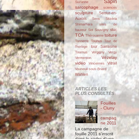
Sapin
Suzanne
sarcophage
sciences
sculpture
Semur-en-
Auxois
Sens
Sézéria
Shimarhara
sites de
stuc
hauteur
Sot
Souvigny
TCA
toiture
Thérouanne
Tonnerre
Tounus
Tour de
tour Sarrasine
l'horloge
Tournus
Vergigny
Vergy
Vézelay
Vermenton
vidéo
Vitrail
Vincennes
Vouneuil-sous-Briard
Wahlen
ARTICLES LES
PLUS CONSULTÉS
Fouilles
- Cluny
:
campag
ne 2011
La campagne de
fouille 2011 s’inscrit
dans le cadre d’une