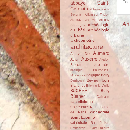
Tag
abbaye Saint-
Germain
abbaye Saint-
Séverin
Aillant-sur-Tholon
Aizenay
an Mil
Antigny
Art
archéologie
Appoigny
du bâti
archéologie
urbaine
archéométrie
architecture
Aumard
Arnay-le-Duc
Auxerre
Autun
Avallon
Balcon
baptistère
basilique
Baume-les-
Belgique
Berry
Messieurs
bois
Beyney
Bertholon
Branches
Brienne-la-Vieille
BUCEMA
Bully
Büttner
Cailleaux
castellologie
Cathédrale Notre-Dame
cathédrale
de Paris
Saint-Etienne
cathédrale Saint-Julien
Cathédrale Saint-Lazarre