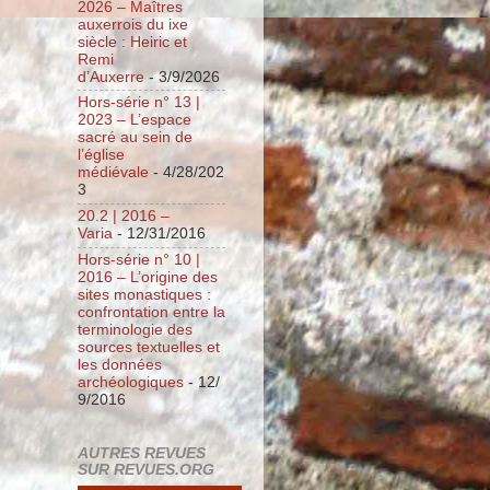
2026 – Maîtres
auxerrois du ixe
siècle : Heiric et
Remi
d’Auxerre
- 3/9/2026
Hors-série n° 13 |
2023 – L’espace
sacré au sein de
l’église
médiévale
- 4/28/202
3
20.2 | 2016 –
Varia
- 12/31/2016
Hors-série n° 10 |
2016 – L’origine des
sites monastiques :
confrontation entre la
terminologie des
sources textuelles et
les données
archéologiques
- 12/
9/2016
AUTRES REVUES
SUR REVUES.ORG