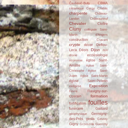
CBMA
Čauševič-Bully
céramique
Cergy
Chablis
charpente
Château-
Landon
Châteauneuf
Chevalier
Cloître
Cluny
collégiale Saint-
Martin d'Angers
construction
Cravant
crypte
décor
Deflou-
Dijon
Leca
Déols
don
ecclésiologie
drone
église Saint-
économie
Amâtre
église Saint-
Christophe
église Saint-
Julien
église Saint-Martin
église Saint-Pélerin
Exposition
exégèse
Flavigny-sur-
Fèvre
formation
Ozerain
fouilles
fortification
funéraire
Gaillard
Germigny-
géophysique
des-Prés
gesta
Gevrey
Gigny
Grzesznik
Guerchy