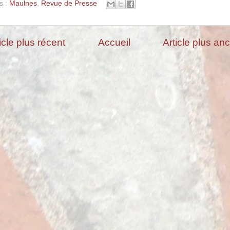
s :
Maulnes
,
Revue de Presse
icle plus récent
Accueil
Article plus an