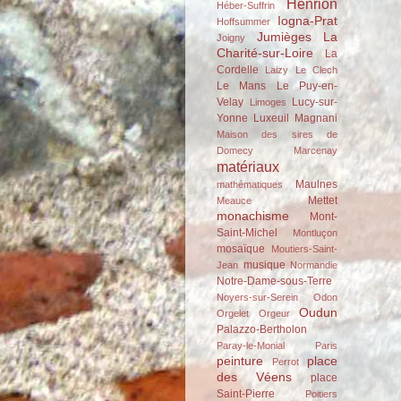
Henrion
Héber-Suffrin
Iogna-Prat
Hoffsummer
Jumièges
La
Joigny
Charité-sur-Loire
La
Cordelle
Laizy
Le Clech
Le Mans
Le Puy-en-
Velay
Lucy-sur-
Limoges
Yonne
Luxeuil
Magnani
Maison des sires de
Domecy
Marcenay
matériaux
Maulnes
mathématiques
Mettet
Meauce
monachisme
Mont-
Saint-Michel
Montluçon
mosaïque
Moutiers-Saint-
musique
Jean
Normandie
Notre-Dame-sous-Terre
Noyers-sur-Serein
Odon
Oudun
Orgelet
Orgeur
Palazzo-Bertholon
Paray-le-Monial
Paris
peinture
place
Perrot
des Véens
place
Saint-Pierre
Poitiers