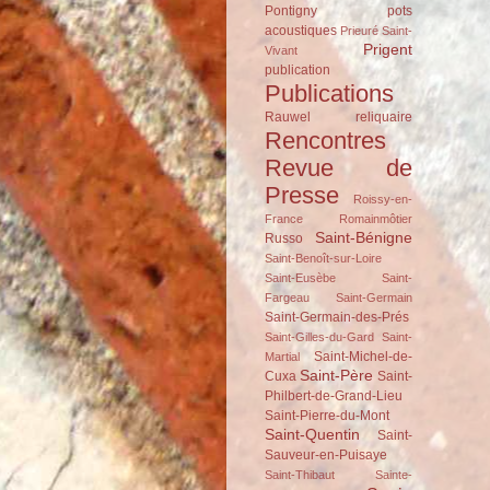
Pontigny
pots
acoustiques
Prieuré Saint-
Prigent
Vivant
publication
Publications
Rauwel
reliquaire
Rencontres
Revue de
Presse
Roissy-en-
France
Romainmôtier
Saint-Bénigne
Russo
Saint-Benoît-sur-Loire
Saint-Eusèbe
Saint-
Fargeau
Saint-Germain
Saint-Germain-des-Prés
Saint-Gilles-du-Gard
Saint-
Saint-Michel-de-
Martial
Saint-Père
Cuxa
Saint-
Philbert-de-Grand-Lieu
Saint-Pierre-du-Mont
Saint-Quentin
Saint-
Sauveur-en-Puisaye
Saint-Thibaut
Sainte-