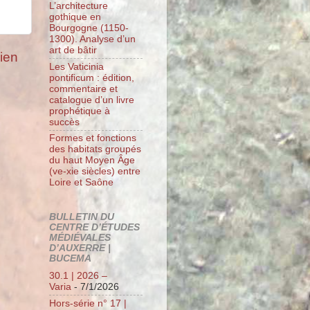
L’architecture
gothique en
Bourgogne (1150-
1300). Analyse d’un
art de bâtir
cien
Les Vaticinia
pontificum : édition,
commentaire et
catalogue d’un livre
prophétique à
succès
Formes et fonctions
des habitats groupés
du haut Moyen Âge
(ve-xie siècles) entre
Loire et Saône
BULLETIN DU
CENTRE D’ÉTUDES
MÉDIÉVALES
D’AUXERRE |
BUCEMA
30.1 | 2026 –
Varia
- 7/1/2026
Hors-série n° 17 |