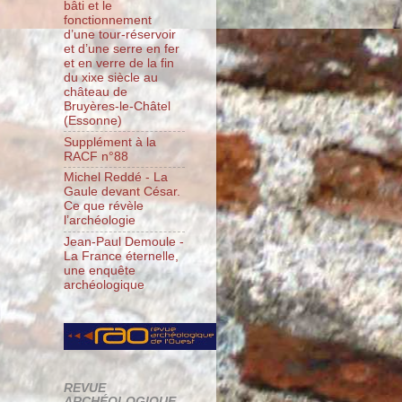
bâti et le
fonctionnement
d’une tour-réservoir
et d’une serre en fer
et en verre de la fin
du xixe siècle au
château de
Bruyères-le-Châtel
(Essonne)
Supplément à la
RACF n°88
Michel Reddé - La
Gaule devant César.
Ce que révèle
l’archéologie
Jean-Paul Demoule -
La France éternelle,
une enquête
archéologique
REVUE
ARCHÉOLOGIQUE