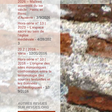
2026 – Maîtres
auxerrois du ixe
siècle : Heiric et
Remi
d’Auxerre
- 3/9/2026
Hors-série n° 13 |
2023 – L’espace
sacré au sein de
l’église
médiévale
- 4/28/202
3
20.2 | 2016 –
Varia
- 12/31/2016
Hors-série n° 10 |
2016 – L’origine des
sites monastiques :
confrontation entre la
terminologie des
sources textuelles et
les données
archéologiques
- 12/
9/2016
AUTRES REVUES
SUR REVUES.ORG