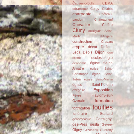
CBMA
Čauševič-Bully
céramique
Cergy
Chablis
charpente
Château-
Landon
Châteauneuf
Chevalier
Cloître
Cluny
collégiale Saint-
Martin d'Angers
construction
Cravant
crypte
décor
Deflou-
Dijon
Leca
Déols
don
ecclésiologie
drone
église Saint-
économie
Amâtre
église Saint-
Christophe
église Saint-
Julien
église Saint-Martin
église Saint-Pélerin
Exposition
exégèse
Flavigny-sur-
Fèvre
formation
Ozerain
fouilles
fortification
funéraire
Gaillard
Germigny-
géophysique
des-Prés
gesta
Gevrey
Gigny
Grzesznik
Guerchy