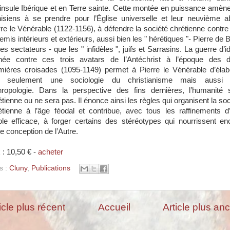
insule Ibérique et en Terre sainte. Cette montée en puissance amène
nisiens à se prendre pour l’Église universelle et leur neuvième a
rre le Vénérable (1122-1156), à défendre la société chrétienne contre
mis intérieurs et extérieurs, aussi bien les " hérétiques "- Pierre de 
es sectateurs - que les " infidèles ", juifs et Sarrasins. La guerre d’
ée contre ces trois avatars de l’Antéchrist à l’époque des 
mières croisades (1095-1149) permet à Pierre le Vénérable d’élab
 seulement une sociologie du christianisme mais aussi
hropologie. Dans la perspective des fins dernières, l’humanité 
étienne ou ne sera pas. Il énonce ainsi les règles qui organisent la soc
étienne à l’âge féodal et contribue, avec tous les raffinements d
ole efficace, à forger certains des stéréotypes qui nourrissent en
re conception de l’Autre.
 : 10,50 € -
acheter
s :
Cluny
,
Publications
icle plus récent
Accueil
Article plus an