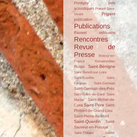
Pontigny
pots
acoustiques
Prieuré Saint-
Prigent
Vivant
publication
Publications
Rauwel
reliquaire
Rencontres
Revue de
Presse
Roissy-en-
France
Romainmôtier
Saint-Bénigne
Russo
Saint-Benoît-sur-Loire
Saint-Eusèbe
Saint-
Fargeau
Saint-Germain
Saint-Germain-des-Prés
Saint-Gilles-du-Gard
Saint-
Saint-Michel-de-
Martial
Saint-Père
Cuxa
Saint-
Philbert-de-Grand-Lieu
Saint-Pierre-du-Mont
Saint-Quentin
Saint-
Sauveur-en-Puisaye
Saint-Thibaut
Sainte-