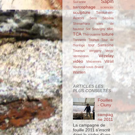
Sapin
Suzanne
sarcophage
sciences
sculpture
Semur-en-
Auxois
Sens
Sézéria
Shimarhara
sites de
stuc
hauteur
Sot
Souvigny
TCA
toiture
Thérouanne
Tonnerre
Tounus
Tour de
tour Sarrasine
l'horloge
Tournus
Vergigny
Vergy
Vézelay
Vermenton
vidéo
Vitrail
Vincennes
Vouneuil-sous-Briard
Wahlen
ARTICLES LES
PLUS CONSULTÉS
Fouilles
- Cluny
:
campag
ne 2011
La campagne de
fouille 2011 s’inscrit
dans le cadre d’une