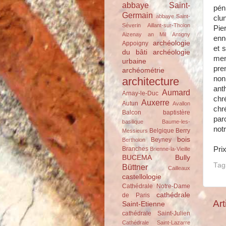
abbaye Saint-
pén
Germain
abbaye Saint-
clu
Séverin
Aillant-sur-Tholon
Pie
Aizenay
an Mil
Antigny
enne
archéologie
Appoigny
et s
du bâti
archéologie
men
urbaine
pre
archéométrie
non
architecture
ant
Aumard
Arnay-le-Duc
chr
Auxerre
Autun
Avallon
chr
Balcon
baptistère
par
basilique
Baume-les-
not
Belgique
Berry
Messieurs
bois
Beyney
Bertholon
Prix
Branches
Brienne-la-Vieille
BUCEMA
Bully
Tag
Büttner
Cailleaux
castellologie
Cathédrale Notre-Dame
cathédrale
de Paris
Art
Saint-Etienne
cathédrale Saint-Julien
Cathédrale Saint-Lazarre