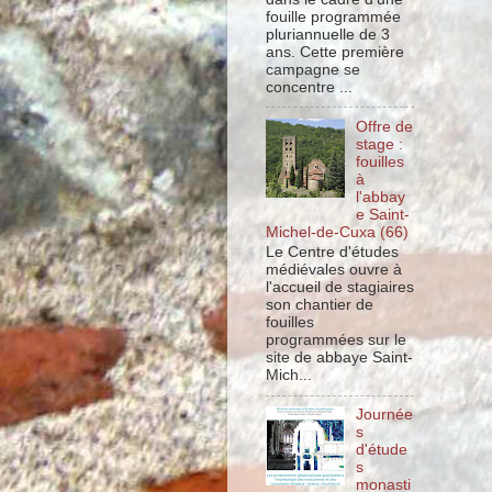
fouille programmée
pluriannuelle de 3
ans. Cette première
campagne se
concentre ...
Offre de
stage :
fouilles
à
l'abbay
e Saint-
Michel-de-Cuxa (66)
Le Centre d'études
médiévales ouvre à
l'accueil de stagiaires
son chantier de
fouilles
programmées sur le
site de abbaye Saint-
Mich...
Journée
s
d'étude
s
monasti