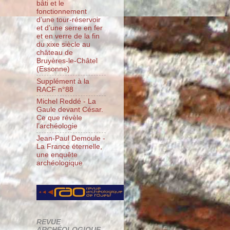
bâti et le
fonctionnement
d’une tour-réservoir
et d’une serre en fer
et en verre de la fin
du xixe siècle au
château de
Bruyères-le-Châtel
(Essonne)
Supplément à la
RACF n°88
Michel Reddé - La
Gaule devant César.
Ce que révèle
l’archéologie
Jean-Paul Demoule -
La France éternelle,
une enquête
archéologique
REVUE
ARCHÉOLOGIQUE