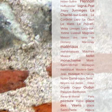
Henrion
Héber-Suffrin
Iogna-Prat
Hoffsummer
Jumièges
La
Joigny
Charité-sur-Loire
La
Cordelle
Laizy
Le Clech
Le Mans
Le Puy-en-
Velay
Lucy-sur-
Limoges
Yonne
Luxeuil
Magnani
Maison des sires de
Domecy
Marcenay
matériaux
Maulnes
mathématiques
Mettet
Meauce
monachisme
Mont-
Saint-Michel
Montluçon
mosaïque
Moutiers-Saint-
musique
Jean
Normandie
Notre-Dame-sous-Terre
Noyers-sur-Serein
Odon
Oudun
Orgelet
Orgeur
Palazzo-Bertholon
Paray-le-Monial
Paris
peinture
place
Perrot
des Véens
place
Saint-Pierre
Poitiers