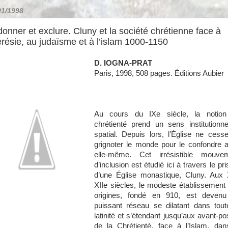
01/1998
onner et exclure. Cluny et la société chrétienne face à
érésie, au judaïsme et à l’islam 1000-1150
D. IOGNA-PRAT
Paris, 1998, 508 pages.
Éditions Aubier
Au cours du IXe siècle, la notio
chrétienté prend un sens institutionne
spatial. Depuis lors, l’Église ne cess
grignoter le monde pour le confondre 
elle-même. Cet irrésistible mouve
d’inclusion est étudié ici à travers le pr
d’une Église monastique, Cluny. Aux 
XIIe siècles, le modeste établissement
origines, fondé en 910, est deven
puissant réseau se dilatant dans tout
latinité et s’étendant jusqu’aux avant-po
de la Chrétienté, face à l’Islam, dan