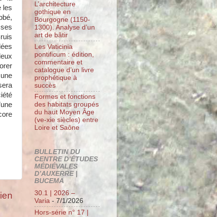
L’architecture
 les
gothique en
bbé,
Bourgogne (1150-
 ses
1300). Analyse d’un
art de bâtir
Bruis
idées
Les Vaticinia
pontificum : édition,
deux
commentaire et
orer
catalogue d’un livre
 une
prophétique à
sera
succès
iété
Formes et fonctions
’une
des habitats groupés
du haut Moyen Âge
core
(ve-xie siècles) entre
Loire et Saône
BULLETIN DU
CENTRE D’ÉTUDES
MÉDIÉVALES
D’AUXERRE |
BUCEMA
30.1 | 2026 –
cien
Varia
- 7/1/2026
Hors-série n° 17 |