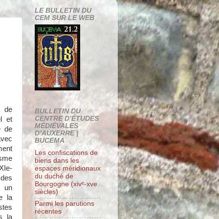
LE BULLETIN DU
CEM SUR LE WEB
n de
BULLETIN DU
CENTRE D’ÉTUDES
l et
MÉDIÉVALES
e de
D’AUXERRE |
avec
BUCEMA
ment
Les confiscations de
isme
biens dans les
XIe-
espaces méridionaux
du duché de
 des
Bourgogne (xivᵉ-xve
u un
siècles)
e la
Parmi les parutions
stes
récentes
s la