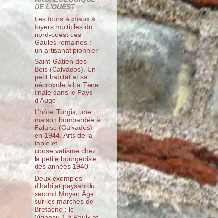
DE L'OUEST
Les fours à chaux à
foyers multiples du
nord-ouest des
Gaules romaines :
un artisanat pionnier
Saint-Gatien-des-
Bois (Calvados). Un
petit habitat et sa
nécropole à La Tène
finale dans le Pays
d’Auge
L’hôtel Turgis, une
maison bombardée à
Falaise (Calvados)
en 1944. Arts de la
table et
conservatisme chez
la petite bourgeoisie
des années 1940
Deux exemples
d’habitat paysan du
second Moyen Âge
sur les marches de
Bretagne : le
Vigneau 1 à Paulx et