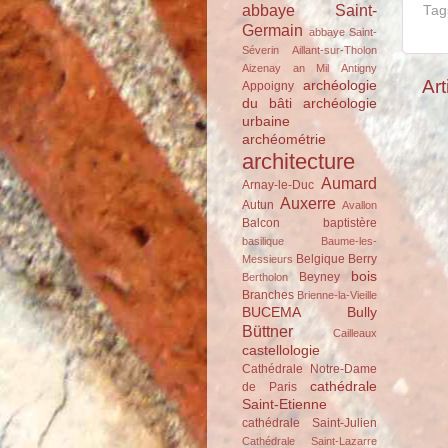
abbaye Saint-
Tag
Germain
abbaye Saint-
Séverin
Aillant-sur-Tholon
Aizenay
an Mil
Antigny
Art
archéologie
Appoigny
du bâti
archéologie
urbaine
archéométrie
architecture
Aumard
Arnay-le-Duc
Auxerre
Autun
Avallon
Balcon
baptistère
basilique
Baume-les-
Belgique
Berry
Messieurs
bois
Beyney
Bertholon
Branches
Brienne-la-Vieille
BUCEMA
Bully
Büttner
Cailleaux
castellologie
Cathédrale Notre-Dame
cathédrale
de Paris
Saint-Etienne
cathédrale Saint-Julien
Cathédrale Saint-Lazarre