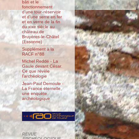
bâti et le
fonctionnement
d’une tour-réservoir
et d’une serre en fer
et en verre de la fin
du xixe siècle au
château de
Bruyères-le-Châtel
(Essonne)
Supplément à la
RACF n°88
Michel Reddé - La
Gaule devant César.
Ce que révèle
l’archéologie
Jean-Paul Demoule -
La France éternelle,
une enquête
archéologique
REVUE
ARCHÉOLOGIQUE