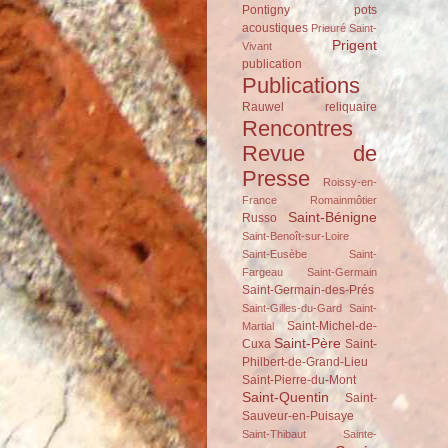
Pontigny
pots
acoustiques
Prieuré Saint-
Prigent
Vivant
publication
Publications
Rauwel
reliquaire
Rencontres
Revue de
Presse
Roissy-en-
France
Romainmôtier
Saint-Bénigne
Russo
Saint-Benoît-sur-Loire
Saint-Eusèbe
Saint-
Fargeau
Saint-Germain
Saint-Germain-des-Prés
Saint-Gilles-du-Gard
Saint-
Saint-Michel-de-
Martial
Saint-Père
Cuxa
Saint-
Philbert-de-Grand-Lieu
Saint-Pierre-du-Mont
Saint-Quentin
Saint-
Sauveur-en-Puisaye
Saint-Thibaut
Sainte-