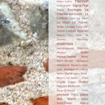
Henrion
Héber-Suffrin
Iogna-Prat
Hoffsummer
Jumièges
La
Joigny
Charité-sur-Loire
La
Cordelle
Laizy
Le Clech
Le Mans
Le Puy-en-
Velay
Lucy-sur-
Limoges
Yonne
Luxeuil
Magnani
Maison des sires de
Domecy
Marcenay
matériaux
Maulnes
mathématiques
Mettet
Meauce
monachisme
Mont-
Saint-Michel
Montluçon
mosaïque
Moutiers-Saint-
musique
Jean
Normandie
Notre-Dame-sous-Terre
Noyers-sur-Serein
Odon
Oudun
Orgelet
Orgeur
Palazzo-Bertholon
Paray-le-Monial
Paris
peinture
place
Perrot
des Véens
place
Saint-Pierre
Poitiers