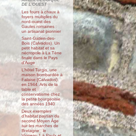
DE L'OUEST
Les fours à chaux à
foyers multiples du
nord-ouest des
Gaules romaines :
un artisanat pionnier
Saint-Gatien-des-
Bois (Calvados). Un
petit habitat et sa
nécropole à La Tène
finale dans le Pays
d’Auge
L’hôtel Turgis, une
maison bombardée à
Falaise (Calvados)
en 1944. Arts de la
table et
conservatisme chez
la petite bourgeoisie
des années 1940
Deux exemples
d’habitat paysan du
second Moyen Âge
sur les marches de
Bretagne : le
Vigneau 1 à Paulx et