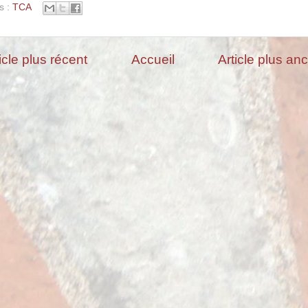
s :
TCA
icle plus récent
Accueil
Article plus an