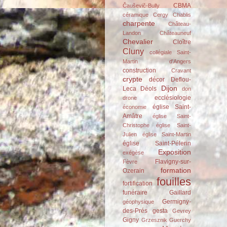
CBMA
Čauševič-Bully
céramique
Cergy
Chablis
charpente
Château-
Landon
Châteauneuf
Chevalier
Cloître
Cluny
collégiale Saint-
Martin d'Angers
construction
Cravant
crypte
décor
Deflou-
Dijon
Leca
Déols
don
ecclésiologie
drone
église Saint-
économie
Amâtre
église Saint-
Christophe
église Saint-
Julien
église Saint-Martin
église Saint-Pélerin
Exposition
exégèse
Flavigny-sur-
Fèvre
formation
Ozerain
fouilles
fortification
funéraire
Gaillard
Germigny-
géophysique
des-Prés
gesta
Gevrey
Gigny
Grzesznik
Guerchy