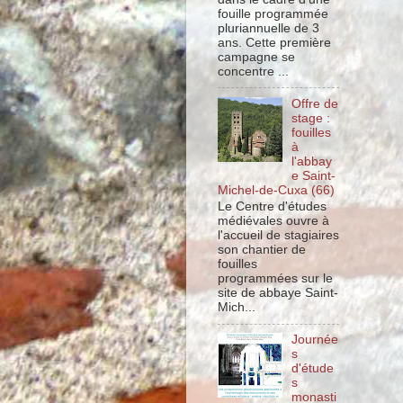
fouille programmée
pluriannuelle de 3
ans. Cette première
campagne se
concentre ...
Offre de
stage :
fouilles
à
l'abbay
e Saint-
Michel-de-Cuxa (66)
Le Centre d'études
médiévales ouvre à
l'accueil de stagiaires
son chantier de
fouilles
programmées sur le
site de abbaye Saint-
Mich...
Journée
s
d'étude
s
monasti