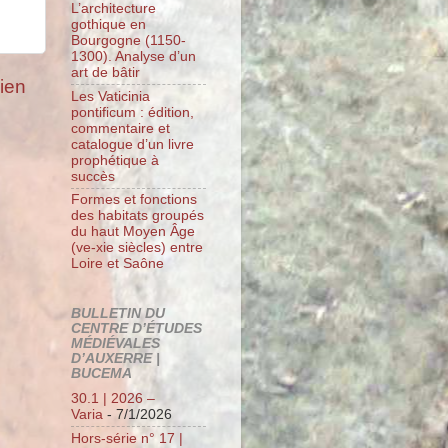
L’architecture
gothique en
Bourgogne (1150-
1300). Analyse d’un
art de bâtir
cien
Les Vaticinia
pontificum : édition,
commentaire et
catalogue d’un livre
prophétique à
succès
Formes et fonctions
des habitats groupés
du haut Moyen Âge
(ve-xie siècles) entre
Loire et Saône
BULLETIN DU
CENTRE D’ÉTUDES
MÉDIÉVALES
D’AUXERRE |
BUCEMA
30.1 | 2026 –
Varia
- 7/1/2026
Hors-série n° 17 |