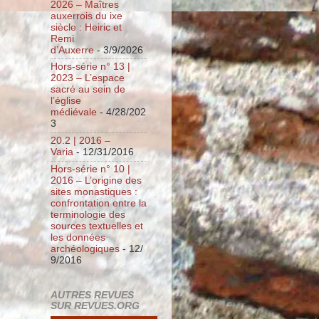
2026 – Maîtres
auxerrois du ixe
siècle : Heiric et
Remi
d’Auxerre
- 3/9/2026
Hors-série n° 13 |
2023 – L’espace
sacré au sein de
l’église
médiévale
- 4/28/202
3
20.2 | 2016 –
Varia
- 12/31/2016
Hors-série n° 10 |
2016 – L’origine des
sites monastiques :
confrontation entre la
terminologie des
sources textuelles et
les données
archéologiques
- 12/
9/2016
AUTRES REVUES
SUR REVUES.ORG