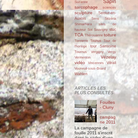
Sapin
Suzanne
sarcophage
sciences
sculpture
Semur-en-
Auxois
Sens
Sézéria
Shimarhara
sites de
stuc
hauteur
Sot
Souvigny
TCA
toiture
Thérouanne
Tonnerre
Tounus
Tour de
tour Sarrasine
l'horloge
Tournus
Vergigny
Vergy
Vézelay
Vermenton
vidéo
Vitrail
Vincennes
Vouneuil-sous-Briard
Wahlen
ARTICLES LES
PLUS CONSULTÉS
Fouilles
- Cluny
:
campag
ne 2011
La campagne de
fouille 2011 s’inscrit
dans le cadre d’une