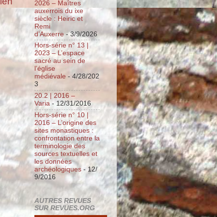
cien
2026 – Maîtres
auxerrois du ixe
siècle : Heiric et
Remi
d’Auxerre
- 3/9/2026
Hors-série n° 13 |
2023 – L’espace
sacré au sein de
l’église
médiévale
- 4/28/202
3
20.2 | 2016 –
Varia
- 12/31/2016
Hors-série n° 10 |
2016 – L’origine des
sites monastiques :
confrontation entre la
terminologie des
sources textuelles et
les données
archéologiques
- 12/
9/2016
AUTRES REVUES
SUR REVUES.ORG