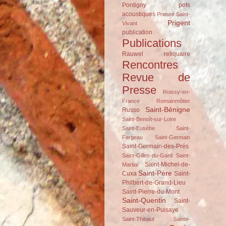
Pontigny
pots
acoustiques
Prieuré Saint-
Prigent
Vivant
publication
Publications
Rauwel
reliquaire
Rencontres
Revue de
Presse
Roissy-en-
France
Romainmôtier
Saint-Bénigne
Russo
Saint-Benoît-sur-Loire
Saint-Eusèbe
Saint-
Fargeau
Saint-Germain
Saint-Germain-des-Prés
Saint-Gilles-du-Gard
Saint-
Saint-Michel-de-
Martial
Saint-Père
Cuxa
Saint-
Philbert-de-Grand-Lieu
Saint-Pierre-du-Mont
Saint-Quentin
Saint-
Sauveur-en-Puisaye
Saint-Thibaut
Sainte-