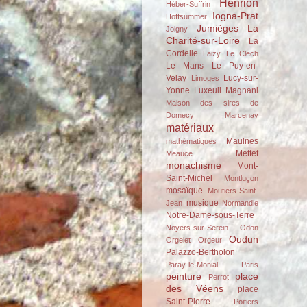
Henrion
Héber-Suffrin
Iogna-Prat
Hoffsummer
Jumièges
La
Joigny
Charité-sur-Loire
La
Cordelle
Laizy
Le Clech
Le Mans
Le Puy-en-
Velay
Lucy-sur-
Limoges
Yonne
Luxeuil
Magnani
Maison des sires de
Domecy
Marcenay
matériaux
Maulnes
mathématiques
Mettet
Meauce
monachisme
Mont-
Saint-Michel
Montluçon
mosaïque
Moutiers-Saint-
musique
Jean
Normandie
Notre-Dame-sous-Terre
Noyers-sur-Serein
Odon
Oudun
Orgelet
Orgeur
Palazzo-Bertholon
Paray-le-Monial
Paris
peinture
place
Perrot
des Véens
place
Saint-Pierre
Poitiers