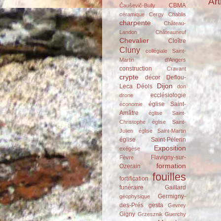
Art
CBMA
Čauševič-Bully
céramique
Cergy
Chablis
charpente
Château-
Landon
Châteauneuf
Chevalier
Cloître
Cluny
collégiale Saint-
Martin d'Angers
construction
Cravant
crypte
décor
Deflou-
Dijon
Leca
Déols
don
ecclésiologie
drone
église Saint-
économie
Amâtre
église Saint-
Christophe
église Saint-
Julien
église Saint-Martin
église Saint-Pélerin
Exposition
exégèse
Flavigny-sur-
Fèvre
formation
Ozerain
fouilles
fortification
funéraire
Gaillard
Germigny-
géophysique
des-Prés
gesta
Gevrey
Gigny
Grzesznik
Guerchy