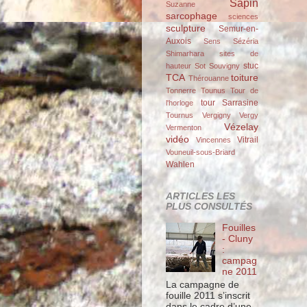
Sapin
Suzanne
sarcophage
sciences
sculpture
Semur-en-
Auxois
Sens
Sézéria
Shimarhara
sites de
stuc
hauteur
Sot
Souvigny
TCA
toiture
Thérouanne
Tonnerre
Tounus
Tour de
tour Sarrasine
l'horloge
Tournus
Vergigny
Vergy
Vézelay
Vermenton
vidéo
Vitrail
Vincennes
Vouneuil-sous-Briard
Wahlen
ARTICLES LES
PLUS CONSULTÉS
Fouilles
- Cluny
:
campag
ne 2011
La campagne de
fouille 2011 s’inscrit
dans le cadre d’une