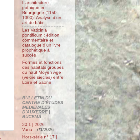
L’architecture
gothique en
Bourgogne (1150-
1300). Analyse d’un
art de bâtir
Les Vaticinia
pontificum : édition,
commentaire et
catalogue d’un livre
prophétique à
succès
Formes et fonctions
des habitats groupés
du haut Moyen Âge
(ve-xie siècles) entre
Loire et Saône
BULLETIN DU
CENTRE D’ÉTUDES
MÉDIÉVALES
D’AUXERRE |
BUCEMA
30.1 | 2026 –
Varia
- 7/1/2026
Hors-série n° 17 |