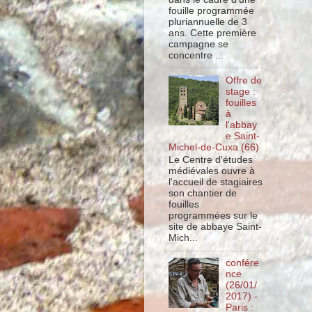
fouille programmée
pluriannuelle de 3
ans. Cette première
campagne se
concentre ...
Offre de
stage :
fouilles
à
l'abbay
e Saint-
Michel-de-Cuxa (66)
Le Centre d'études
médiévales ouvre à
l'accueil de stagiaires
son chantier de
fouilles
programmées sur le
site de abbaye Saint-
Mich...
confére
nce
(26/01/
2017) -
Paris :