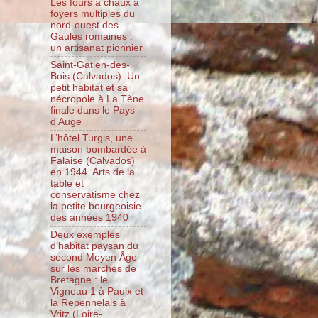
Les fours à chaux à
foyers multiples du
nord-ouest des
Gaules romaines :
un artisanat pionnier
Saint-Gatien-des-
Bois (Calvados). Un
petit habitat et sa
nécropole à La Tène
finale dans le Pays
d’Auge
L’hôtel Turgis, une
maison bombardée à
Falaise (Calvados)
en 1944. Arts de la
table et
conservatisme chez
la petite bourgeoisie
des années 1940
Deux exemples
d’habitat paysan du
second Moyen Âge
sur les marches de
Bretagne : le
Vigneau 1 à Paulx et
la Repennelais à
Vritz (Loire-