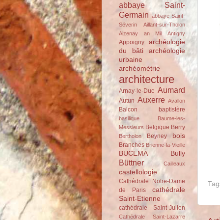
abbaye Saint-
Germain
abbaye Saint-
Séverin
Aillant-sur-Tholon
Aizenay
an Mil
Antigny
archéologie
Appoigny
du bâti
archéologie
urbaine
archéométrie
architecture
Aumard
Arnay-le-Duc
Auxerre
Autun
Avallon
Balcon
baptistère
basilique
Baume-les-
Belgique
Berry
Messieurs
bois
Beyney
Bertholon
Branches
Brienne-la-Vieille
BUCEMA
Bully
Büttner
Cailleaux
castellologie
Cathédrale Notre-Dame
Tag
cathédrale
de Paris
Saint-Etienne
cathédrale Saint-Julien
Cathédrale Saint-Lazarre