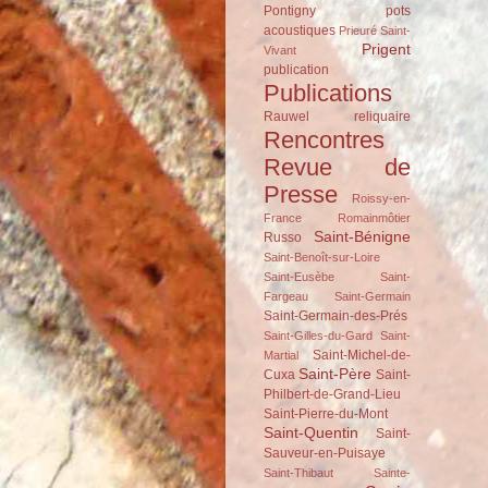
Pontigny
pots
acoustiques
Prieuré Saint-
Prigent
Vivant
publication
Publications
Rauwel
reliquaire
Rencontres
Revue de
Presse
Roissy-en-
France
Romainmôtier
Saint-Bénigne
Russo
Saint-Benoît-sur-Loire
Saint-Eusèbe
Saint-
Fargeau
Saint-Germain
Saint-Germain-des-Prés
Saint-Gilles-du-Gard
Saint-
Saint-Michel-de-
Martial
Saint-Père
Cuxa
Saint-
Philbert-de-Grand-Lieu
Saint-Pierre-du-Mont
Saint-Quentin
Saint-
Sauveur-en-Puisaye
Saint-Thibaut
Sainte-