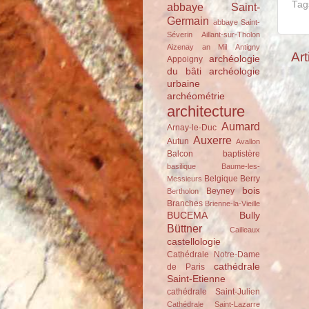
Tag
abbaye Saint-
Germain
abbaye Saint-
Séverin
Aillant-sur-Tholon
Aizenay
an Mil
Antigny
Art
archéologie
Appoigny
du bâti
archéologie
urbaine
archéométrie
architecture
Aumard
Arnay-le-Duc
Auxerre
Autun
Avallon
Balcon
baptistère
basilique
Baume-les-
Belgique
Berry
Messieurs
bois
Beyney
Bertholon
Branches
Brienne-la-Vieille
BUCEMA
Bully
Büttner
Cailleaux
castellologie
Cathédrale Notre-Dame
cathédrale
de Paris
Saint-Etienne
cathédrale Saint-Julien
Cathédrale Saint-Lazarre