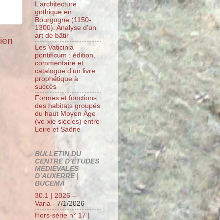
L’architecture
gothique en
Bourgogne (1150-
1300). Analyse d’un
art de bâtir
cien
Les Vaticinia
pontificum : édition,
commentaire et
catalogue d’un livre
prophétique à
succès
Formes et fonctions
des habitats groupés
du haut Moyen Âge
(ve-xie siècles) entre
Loire et Saône
BULLETIN DU
CENTRE D’ÉTUDES
MÉDIÉVALES
D’AUXERRE |
BUCEMA
30.1 | 2026 –
Varia
- 7/1/2026
Hors-série n° 17 |