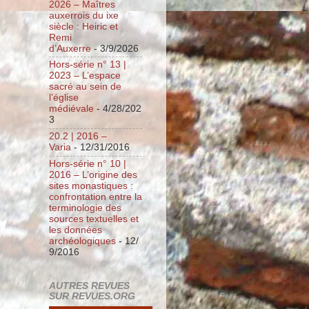
2026 – Maîtres
auxerrois du ixe
siècle : Heiric et
Remi
d’Auxerre
- 3/9/2026
Hors-série n° 13 |
2023 – L’espace
sacré au sein de
l’église
médiévale
- 4/28/202
3
20.2 | 2016 –
Varia
- 12/31/2016
Hors-série n° 10 |
2016 – L’origine des
sites monastiques :
confrontation entre la
terminologie des
sources textuelles et
les données
archéologiques
- 12/
9/2016
AUTRES REVUES
SUR REVUES.ORG