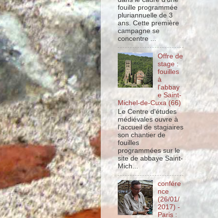
fouille programmée
pluriannuelle de 3
ans. Cette première
campagne se
concentre ...
Offre de
stage :
fouilles
à
l'abbay
e Saint-
Michel-de-Cuxa (66)
Le Centre d'études
médiévales ouvre à
l'accueil de stagiaires
son chantier de
fouilles
programmées sur le
site de abbaye Saint-
Mich...
confére
nce
(26/01/
2017) -
Paris :