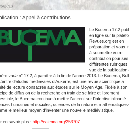
06/2013
lication : Appel à contributions
Le Bucema 17.2 publ
en ligne sur la platef
Revues.org est en
préparation et vous in
à soumettre votre
contribution pour ses
différentes rubriques
vue de la publication
méro
varia
n° 17.2, à paraître à la fin de l’année 2013. Le Bucema, Bull
Centre d’études médiévales d’Auxerre, est une revue scientifique à
ité de lecture consacrée aux études sur le Moyen Âge. Fidèle à son
cipe de diffusion de la recherche en train de se faire et librement
ssible, le Bucema continue à mettre l’accent sur l’interdisciplinarité -
ences humaines et sociales, sciences de la nature et mathématiques-
me le meilleur moyen d’inventer une nouvelle médiévistique.
r en savoir plus :
http://calenda.org/253707