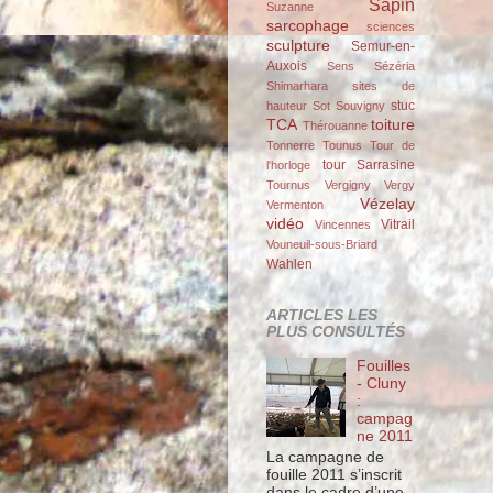
Sapin
Suzanne
sarcophage
sciences
sculpture
Semur-en-
Auxois
Sens
Sézéria
Shimarhara
sites de
stuc
hauteur
Sot
Souvigny
TCA
toiture
Thérouanne
Tonnerre
Tounus
Tour de
tour Sarrasine
l'horloge
Tournus
Vergigny
Vergy
Vézelay
Vermenton
vidéo
Vitrail
Vincennes
Vouneuil-sous-Briard
Wahlen
ARTICLES LES
PLUS CONSULTÉS
Fouilles
- Cluny
:
campag
ne 2011
La campagne de
fouille 2011 s’inscrit
dans le cadre d’une