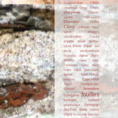
CBMA
Čauševič-Bully
céramique
Cergy
Chablis
charpente
Château-
Landon
Châteauneuf
Chevalier
Cloître
Cluny
collégiale Saint-
Martin d'Angers
construction
Cravant
crypte
décor
Deflou-
Dijon
Leca
Déols
don
ecclésiologie
drone
église Saint-
économie
Amâtre
église Saint-
Christophe
église Saint-
Julien
église Saint-Martin
église Saint-Pélerin
Exposition
exégèse
Flavigny-sur-
Fèvre
formation
Ozerain
fouilles
fortification
funéraire
Gaillard
Germigny-
géophysique
des-Prés
gesta
Gevrey
Gigny
Grzesznik
Guerchy