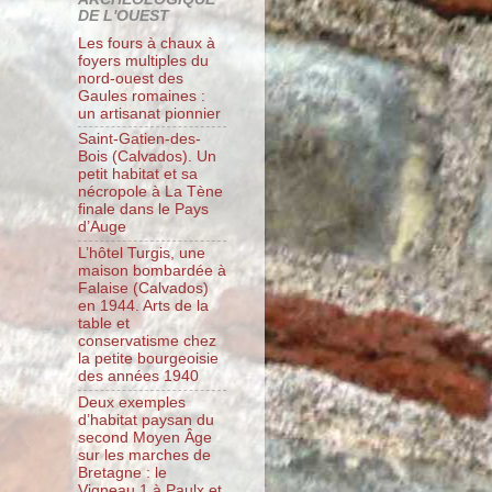
DE L'OUEST
Les fours à chaux à
foyers multiples du
nord-ouest des
Gaules romaines :
un artisanat pionnier
Saint-Gatien-des-
Bois (Calvados). Un
petit habitat et sa
nécropole à La Tène
finale dans le Pays
d’Auge
L’hôtel Turgis, une
maison bombardée à
Falaise (Calvados)
en 1944. Arts de la
table et
conservatisme chez
la petite bourgeoisie
des années 1940
Deux exemples
d’habitat paysan du
second Moyen Âge
sur les marches de
Bretagne : le
Vigneau 1 à Paulx et