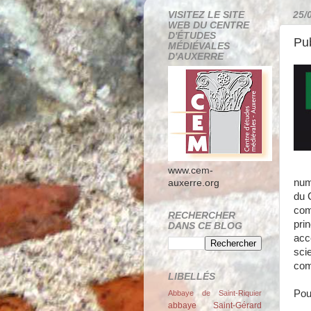
VISITEZ LE SITE
25/
WEB DU CENTRE
D'ÉTUDES
Pub
MÉDIÉVALES
D'AUXERRE
www.cem-
nu
auxerre.org
du 
com
RECHERCHER
prin
DANS CE BLOG
acce
sci
com
LIBELLÉS
Pou
Abbaye de Saint-Riquier
abbaye Saint-Gérard