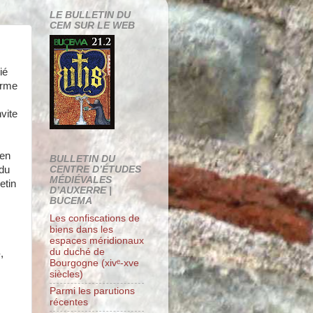
LE BULLETIN DU
CEM SUR LE WEB
ié
orme
vite
 en
BULLETIN DU
 du
CENTRE D’ÉTUDES
MÉDIÉVALES
etin
D’AUXERRE |
BUCEMA
Les confiscations de
biens dans les
espaces méridionaux
du duché de
,
Bourgogne (xivᵉ-xve
siècles)
Parmi les parutions
récentes