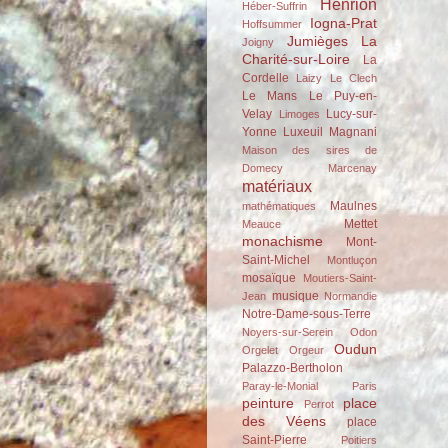
Henrion
Héber-Suffrin
Iogna-Prat
Hoffsummer
Jumièges
La
Joigny
Charité-sur-Loire
La
Cordelle
Laizy
Le Clech
Le Mans
Le Puy-en-
Velay
Lucy-sur-
Limoges
Yonne
Luxeuil
Magnani
Maison des sires de
Domecy
Marcenay
matériaux
Maulnes
mathématiques
Mettet
Meauce
monachisme
Mont-
Saint-Michel
Montluçon
mosaïque
Moutiers-Saint-
musique
Jean
Normandie
Notre-Dame-sous-Terre
Noyers-sur-Serein
Odon
Oudun
Orgelet
Orgeur
Palazzo-Bertholon
Paray-le-Monial
Paris
peinture
place
Perrot
des Véens
place
Saint-Pierre
Poitiers