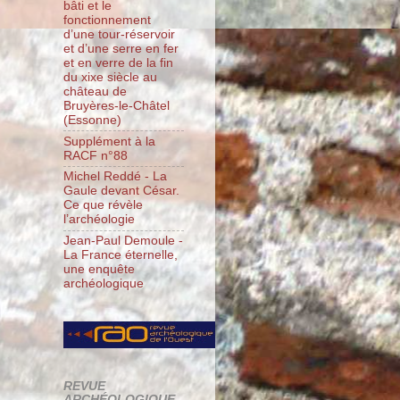
bâti et le
fonctionnement
d’une tour-réservoir
et d’une serre en fer
et en verre de la fin
du xixe siècle au
château de
Bruyères-le-Châtel
(Essonne)
Supplément à la
RACF n°88
Michel Reddé - La
Gaule devant César.
Ce que révèle
l’archéologie
Jean-Paul Demoule -
La France éternelle,
une enquête
archéologique
REVUE
ARCHÉOLOGIQUE