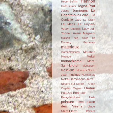
Henrion
Héber-Suffrin
Iogna-Prat
Hoffsummer
Jumièges
La
Joigny
Charité-sur-Loire
La
Cordelle
Laizy
Le Clech
Le Mans
Le Puy-en-
Velay
Lucy-sur-
Limoges
Yonne
Luxeuil
Magnani
Maison des sires de
Domecy
Marcenay
matériaux
Maulnes
mathématiques
Mettet
Meauce
monachisme
Mont-
Saint-Michel
Montluçon
mosaïque
Moutiers-Saint-
musique
Jean
Normandie
Notre-Dame-sous-Terre
Noyers-sur-Serein
Odon
Oudun
Orgelet
Orgeur
Palazzo-Bertholon
Paray-le-Monial
Paris
peinture
place
Perrot
des Véens
place
Saint-Pierre
Poitiers