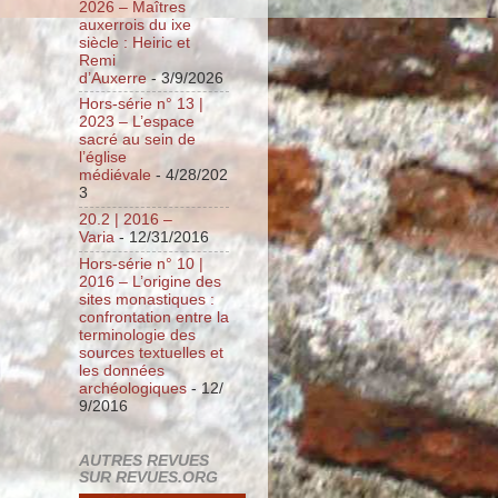
2026 – Maîtres
auxerrois du ixe
siècle : Heiric et
Remi
d’Auxerre
- 3/9/2026
Hors-série n° 13 |
2023 – L’espace
sacré au sein de
l’église
médiévale
- 4/28/202
3
20.2 | 2016 –
Varia
- 12/31/2016
Hors-série n° 10 |
2016 – L’origine des
sites monastiques :
confrontation entre la
terminologie des
sources textuelles et
les données
archéologiques
- 12/
9/2016
AUTRES REVUES
SUR REVUES.ORG