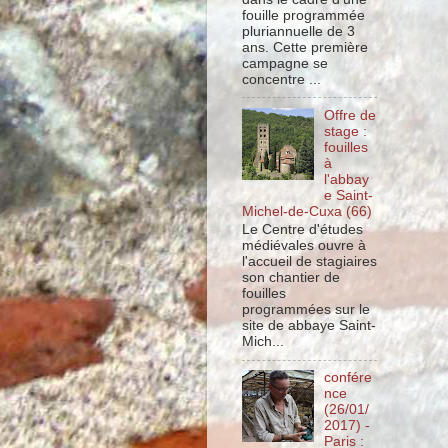
fouille programmée
pluriannuelle de 3
ans. Cette première
campagne se
concentre ...
Offre de
stage :
fouilles
à
l'abbay
e Saint-
Michel-de-Cuxa (66)
Le Centre d'études
médiévales ouvre à
l'accueil de stagiaires
son chantier de
fouilles
programmées sur le
site de abbaye Saint-
Mich...
confére
nce
(26/01/
2017) -
Paris :