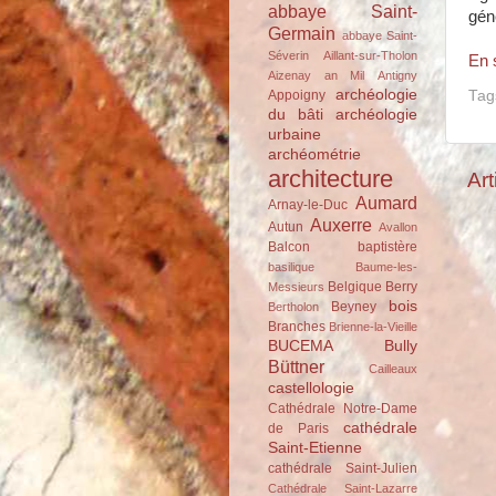
abbaye Saint-
gén
Germain
abbaye Saint-
Séverin
Aillant-sur-Tholon
En s
Aizenay
an Mil
Antigny
archéologie
Appoigny
Tag
du bâti
archéologie
urbaine
archéométrie
architecture
Art
Aumard
Arnay-le-Duc
Auxerre
Autun
Avallon
Balcon
baptistère
basilique
Baume-les-
Belgique
Berry
Messieurs
bois
Beyney
Bertholon
Branches
Brienne-la-Vieille
BUCEMA
Bully
Büttner
Cailleaux
castellologie
Cathédrale Notre-Dame
cathédrale
de Paris
Saint-Etienne
cathédrale Saint-Julien
Cathédrale Saint-Lazarre