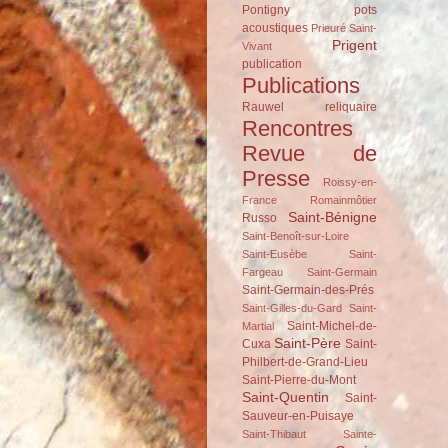
Pontigny
pots
acoustiques
Prieuré Saint-
Prigent
Vivant
publication
Publications
Rauwel
reliquaire
Rencontres
Revue de
Presse
Roissy-en-
France
Romainmôtier
Saint-Bénigne
Russo
Saint-Benoît-sur-Loire
Saint-Eusèbe
Saint-
Fargeau
Saint-Germain
Saint-Germain-des-Prés
Saint-Gilles-du-Gard
Saint-
Saint-Michel-de-
Martial
Saint-Père
Cuxa
Saint-
Philbert-de-Grand-Lieu
Saint-Pierre-du-Mont
Saint-Quentin
Saint-
Sauveur-en-Puisaye
Saint-Thibaut
Sainte-