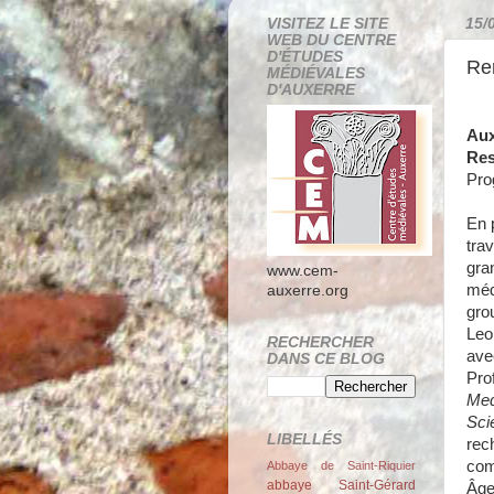
VISITEZ LE SITE
15/
WEB DU CENTRE
D'ÉTUDES
Re
MÉDIÉVALES
D'AUXERRE
Aux
Res
Pr
En 
tra
gran
www.cem-
méd
auxerre.org
gro
Leo
RECHERCHER
ave
DANS CE BLOG
Pro
Med
Sci
LIBELLÉS
rec
com
Abbaye de Saint-Riquier
abbaye Saint-Gérard
Âge 