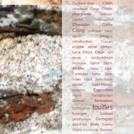
CBMA
Čauševič-Bully
céramique
Cergy
Chablis
charpente
Château-
Landon
Châteauneuf
Chevalier
Cloître
Cluny
collégiale Saint-
Martin d'Angers
construction
Cravant
crypte
décor
Deflou-
Dijon
Leca
Déols
don
ecclésiologie
drone
église Saint-
économie
Amâtre
église Saint-
Christophe
église Saint-
Julien
église Saint-Martin
église Saint-Pélerin
Exposition
exégèse
Flavigny-sur-
Fèvre
formation
Ozerain
fouilles
fortification
funéraire
Gaillard
Germigny-
géophysique
des-Prés
gesta
Gevrey
Gigny
Grzesznik
Guerchy