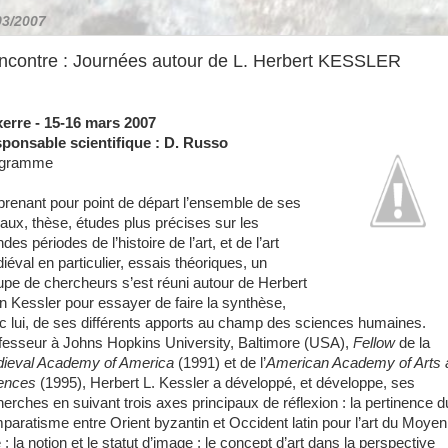
03/2007
ncontre : Journées autour de L. Herbert KESSLER
erre - 15-16 mars 2007
ponsable scientifique : D. Russo
ogramme
prenant pour point de départ l’ensemble de ses
vaux, thèse, études plus précises sur les
des périodes de l’histoire de l’art, et de l’art
iéval en particulier, essais théoriques, un
upe de chercheurs s’est réuni autour de Herbert
n Kessler pour essayer de faire la synthèse,
c lui, de ses différents apports au champ des sciences humaines.
fesseur à Johns Hopkins University, Baltimore (USA),
Fellow
de la
ieval Academy of America
(1991) et de l’
American Academy of Arts 
ences
(1995), Herbert L. Kessler a développé, et développe, ses
herches en suivant trois axes principaux de réflexion : la pertinence d
paratisme entre Orient byzantin et Occident latin pour l’art du Moyen
; la notion et le statut d’image ; le concept d’art dans la perspective