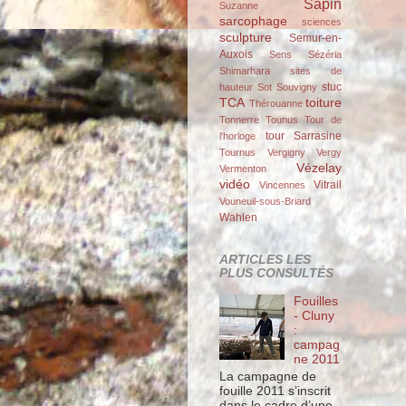
Sapin
Suzanne
sarcophage
sciences
sculpture
Semur-en-
Auxois
Sens
Sézéria
Shimarhara
sites de
stuc
hauteur
Sot
Souvigny
TCA
toiture
Thérouanne
Tonnerre
Tounus
Tour de
tour Sarrasine
l'horloge
Tournus
Vergigny
Vergy
Vézelay
Vermenton
vidéo
Vitrail
Vincennes
Vouneuil-sous-Briard
Wahlen
ARTICLES LES
PLUS CONSULTÉS
Fouilles
- Cluny
:
campag
ne 2011
La campagne de
fouille 2011 s’inscrit
dans le cadre d’une