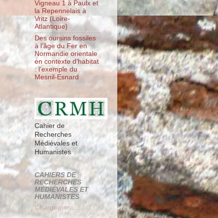
Vigneau 1 à Paulx et
la Repennelais à
Vritz (Loire-
Atlantique)
Des oursins fossiles
à l’âge du Fer en
Normandie orientale
en contexte d’habitat
: l’exemple du
Mesnil-Esnard
Cahier de
Recherches
Médiévales et
Humanistes
CAHIERS DE
RECHERCHES
MÉDIÉVALES ET
HUMANISTES
Chargement...