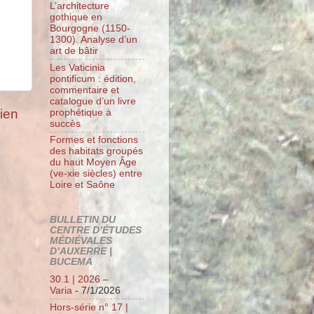
L’architecture
gothique en
Bourgogne (1150-
1300). Analyse d’un
art de bâtir
Les Vaticinia
pontificum : édition,
commentaire et
catalogue d’un livre
cien
prophétique à
succès
Formes et fonctions
des habitats groupés
du haut Moyen Âge
(ve-xie siècles) entre
Loire et Saône
BULLETIN DU
CENTRE D’ÉTUDES
MÉDIÉVALES
D’AUXERRE |
BUCEMA
30.1 | 2026 –
Varia
- 7/1/2026
Hors-série n° 17 |