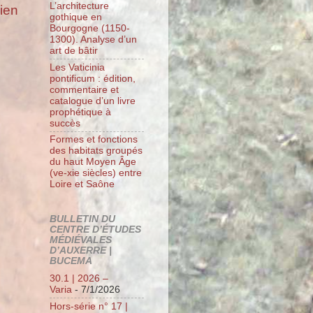
L’architecture
cien
gothique en
Bourgogne (1150-
1300). Analyse d’un
art de bâtir
Les Vaticinia
pontificum : édition,
commentaire et
catalogue d’un livre
prophétique à
succès
Formes et fonctions
des habitats groupés
du haut Moyen Âge
(ve-xie siècles) entre
Loire et Saône
BULLETIN DU
CENTRE D’ÉTUDES
MÉDIÉVALES
D’AUXERRE |
BUCEMA
30.1 | 2026 –
Varia
- 7/1/2026
Hors-série n° 17 |