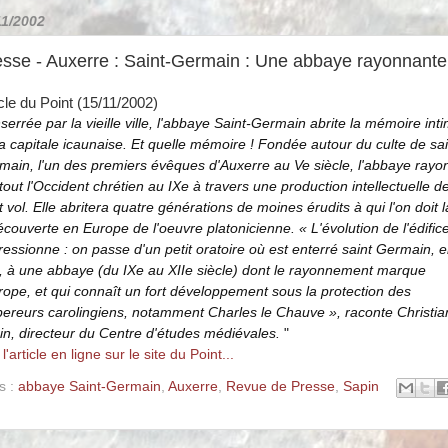
11/2002
esse - Auxerre : Saint-Germain : Une abbaye rayonnante
icle du Point (15/11/2002)
serrée par la vieille ville, l'abbaye Saint-Germain abrite la mémoire int
la capitale icaunaise. Et quelle mémoire ! Fondée autour du culte de sai
main, l'un des premiers évêques d'Auxerre au Ve siècle, l'abbaye rayo
tout l'Occident chrétien au IXe à travers une production intellectuelle d
 vol. Elle abritera quatre générations de moines érudits à qui l'on doit l
écouverte en Europe de l'oeuvre platonicienne. «
L'évolution de l'édific
ressionne : on passe d'un petit oratoire où est enterré saint Germain, 
, à une abbaye (du IXe au XIIe siècle) dont le rayonnement marque
urope, et qui connaît un fort développement sous la protection des
ereurs carolingiens, notamment Charles le Chauve »,
raconte Christia
in, directeur du Centre d'études médiévales.
"
 l'article en ligne sur le site du Point...
s :
abbaye Saint-Germain
,
Auxerre
,
Revue de Presse
,
Sapin