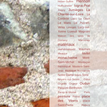
Henrion
Héber-Suffrin
Iogna-Prat
Hoffsummer
Jumièges
La
Joigny
Charité-sur-Loire
La
Cordelle
Laizy
Le Clech
Le Mans
Le Puy-en-
Velay
Lucy-sur-
Limoges
Yonne
Luxeuil
Magnani
Maison des sires de
Domecy
Marcenay
matériaux
Maulnes
mathématiques
Mettet
Meauce
monachisme
Mont-
Saint-Michel
Montluçon
mosaïque
Moutiers-Saint-
musique
Jean
Normandie
Notre-Dame-sous-Terre
Noyers-sur-Serein
Odon
Oudun
Orgelet
Orgeur
Palazzo-Bertholon
Paray-le-Monial
Paris
peinture
place
Perrot
des Véens
place
Saint-Pierre
Poitiers