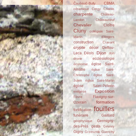
CBMA
Čauševič-Bully
céramique
Cergy
Chablis
charpente
Château-
Landon
Châteauneuf
Chevalier
Cloître
Cluny
collégiale Saint-
Martin d'Angers
construction
Cravant
crypte
décor
Deflou-
Dijon
Leca
Déols
don
ecclésiologie
drone
église Saint-
économie
Amâtre
église Saint-
Christophe
église Saint-
Julien
église Saint-Martin
église Saint-Pélerin
Exposition
exégèse
Flavigny-sur-
Fèvre
formation
Ozerain
fouilles
fortification
funéraire
Gaillard
Germigny-
géophysique
des-Prés
gesta
Gevrey
Gigny
Grzesznik
Guerchy