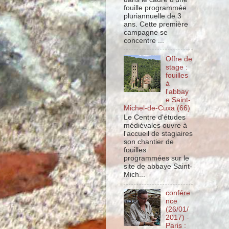
fouille programmée
pluriannuelle de 3
ans. Cette première
campagne se
concentre ...
Offre de
stage :
fouilles
à
l'abbay
e Saint-
Michel-de-Cuxa (66)
Le Centre d'études
médiévales ouvre à
l'accueil de stagiaires
son chantier de
fouilles
programmées sur le
site de abbaye Saint-
Mich...
confére
nce
(26/01/
2017) -
Paris :