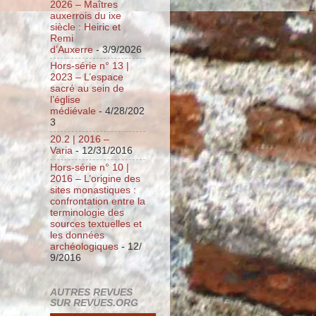
2026 – Maîtres
auxerrois du ixe
siècle : Heiric et
Remi
d’Auxerre
- 3/9/2026
Hors-série n° 13 |
2023 – L’espace
sacré au sein de
l’église
médiévale
- 4/28/202
3
20.2 | 2016 –
Varia
- 12/31/2016
Hors-série n° 10 |
2016 – L’origine des
sites monastiques :
confrontation entre la
terminologie des
sources textuelles et
les données
archéologiques
- 12/
9/2016
AUTRES REVUES
SUR REVUES.ORG