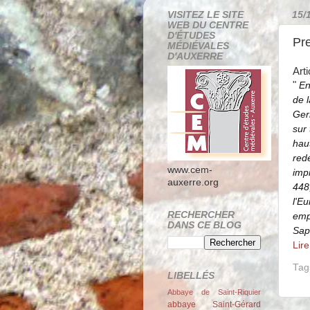
VISITEZ LE SITE
15/
WEB DU CENTRE
D'ÉTUDES
Pr
MÉDIÉVALES
D'AUXERRE
Art
"
En
de 
Ger
sur 
haut
red
www.cem-
imp
auxerre.org
448
l'E
RECHERCHER
emp
DANS CE BLOG
Sap
Lire
Tag
LIBELLÉS
Abbaye de Saint-Riquier
abbaye Saint-Gérard