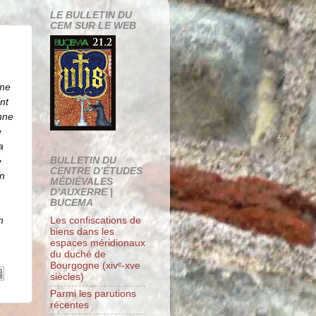
LE BULLETIN DU
CEM SUR LE WEB
ime
nt
nne
e
a
e
BULLETIN DU
CENTRE D’ÉTUDES
en
MÉDIÉVALES
D’AUXERRE |
BUCEMA
n
Les confiscations de
biens dans les
espaces méridionaux
du duché de
Bourgogne (xivᵉ-xve
siècles)
Parmi les parutions
récentes