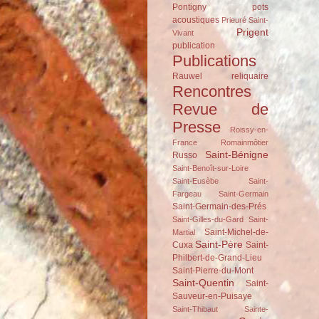
Pontigny
pots
acoustiques
Prieuré Saint-
Prigent
Vivant
publication
Publications
Rauwel
reliquaire
Rencontres
Revue de
Presse
Roissy-en-
France
Romainmôtier
Saint-Bénigne
Russo
Saint-Benoît-sur-Loire
Saint-Eusèbe
Saint-
Fargeau
Saint-Germain
Saint-Germain-des-Prés
Saint-Gilles-du-Gard
Saint-
Saint-Michel-de-
Martial
Saint-Père
Cuxa
Saint-
Philbert-de-Grand-Lieu
Saint-Pierre-du-Mont
Saint-Quentin
Saint-
Sauveur-en-Puisaye
Saint-Thibaut
Sainte-