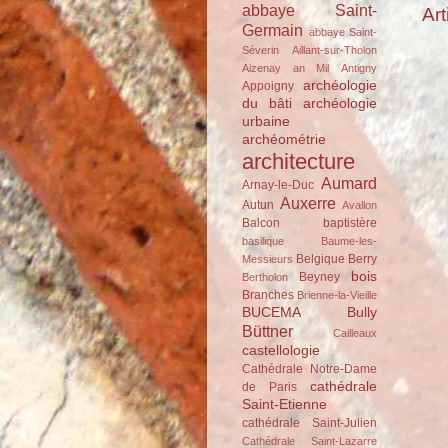
abbaye Saint-
Art
Germain
abbaye Saint-
Séverin
Aillant-sur-Tholon
Aizenay
an Mil
Antigny
archéologie
Appoigny
du bâti
archéologie
urbaine
archéométrie
architecture
Aumard
Arnay-le-Duc
Auxerre
Autun
Avallon
Balcon
baptistère
basilique
Baume-les-
Belgique
Berry
Messieurs
bois
Beyney
Bertholon
Branches
Brienne-la-Vieille
BUCEMA
Bully
Büttner
Cailleaux
castellologie
Cathédrale Notre-Dame
cathédrale
de Paris
Saint-Etienne
cathédrale Saint-Julien
Cathédrale Saint-Lazarre