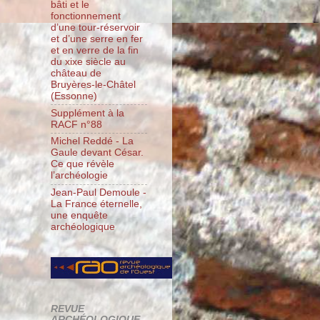
bâti et le
fonctionnement
d’une tour-réservoir
et d’une serre en fer
et en verre de la fin
du xixe siècle au
château de
Bruyères-le-Châtel
(Essonne)
Supplément à la
RACF n°88
Michel Reddé - La
Gaule devant César.
Ce que révèle
l’archéologie
Jean-Paul Demoule -
La France éternelle,
une enquête
archéologique
REVUE
ARCHÉOLOGIQUE