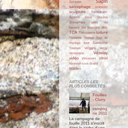
Sapin
Suzanne
sarcophage
sciences
sculpture
Semur-en-
Auxois
Sens
Sézéria
Shimarhara
sites de
stuc
hauteur
Sot
Souvigny
TCA
toiture
Thérouanne
Tonnerre
Tounus
Tour de
tour Sarrasine
l'horloge
Tournus
Vergigny
Vergy
Vézelay
Vermenton
vidéo
Vitrail
Vincennes
Vouneuil-sous-Briard
Wahlen
ARTICLES LES
PLUS CONSULTÉS
Fouilles
- Cluny
:
campag
ne 2011
La campagne de
fouille 2011 s’inscrit
dans le cadre d’une