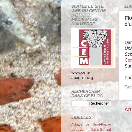
VISITEZ LE SITE
11/
WEB DU CENTRE
D'ÉTUDES
Flo
MÉDIÉVALES
d’u
D'AUXERRE
Da
Uni
Sch
Com
Sur
www.cem-
Pou
auxerre.org
Tag
RECHERCHER
DANS CE BLOG
Art
LIBELLÉS
Abbaye de Saint-Riquier
abbaye Saint-Gérard