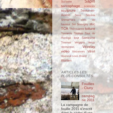
Sapin
Suzanne
sarcophage
sciences
sculpture
Semur-en-
Auxois
Sens
Sézéria
Shimarhara
sites de
stuc
hauteur
Sot
Souvigny
TCA
toiture
Thérouanne
Tonnerre
Tounus
Tour de
tour Sarrasine
l'horloge
Tournus
Vergigny
Vergy
Vézelay
Vermenton
vidéo
Vitrail
Vincennes
Vouneuil-sous-Briard
Wahlen
ARTICLES LES
PLUS CONSULTÉS
Fouilles
- Cluny
:
campag
ne 2011
La campagne de
fouille 2011 s’inscrit
dans le cadre d’une