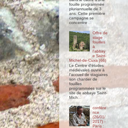
fouille programmée
pluriannuelle de 3
ans. Cette première
campagne se
concentre ...
Offre de
stage :
fouilles
à
l'abbay
e Saint-
Michel-de-Cuxa (66)
Le Centre d'études
médiévales ouvre à
l'accueil de stagiaires
son chantier de
fouilles
programmées sur le
site de abbaye Saint-
Mich...
confére
nce
(26/01/
2017) -
Paris :