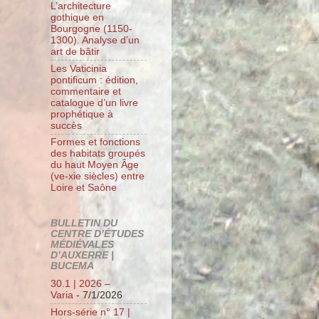
L’architecture
gothique en
Bourgogne (1150-
1300). Analyse d’un
art de bâtir
Les Vaticinia
pontificum : édition,
commentaire et
catalogue d’un livre
prophétique à
succès
Formes et fonctions
des habitats groupés
du haut Moyen Âge
(ve-xie siècles) entre
Loire et Saône
BULLETIN DU
CENTRE D’ÉTUDES
MÉDIÉVALES
D’AUXERRE |
BUCEMA
30.1 | 2026 –
Varia
- 7/1/2026
Hors-série n° 17 |