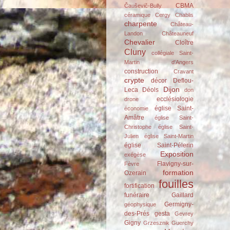
CBMA
Čauševič-Bully
céramique
Cergy
Chablis
charpente
Château-
Landon
Châteauneuf
Chevalier
Cloître
Cluny
collégiale Saint-
Martin d'Angers
construction
Cravant
crypte
décor
Deflou-
Dijon
Leca
Déols
don
ecclésiologie
drone
église Saint-
économie
Amâtre
église Saint-
Christophe
église Saint-
Julien
église Saint-Martin
église Saint-Pélerin
Exposition
exégèse
Flavigny-sur-
Fèvre
formation
Ozerain
fouilles
fortification
funéraire
Gaillard
Germigny-
géophysique
des-Prés
gesta
Gevrey
Gigny
Grzesznik
Guerchy