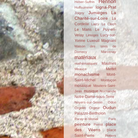
Henrion
Héber-Suffrin
Iogna-Prat
Hoffsummer
Jumièges
La
Joigny
Charité-sur-Loire
La
Cordelle
Laizy
Le Clech
Le Mans
Le Puy-en-
Velay
Lucy-sur-
Limoges
Yonne
Luxeuil
Magnani
Maison des sires de
Domecy
Marcenay
matériaux
Maulnes
mathématiques
Mettet
Meauce
monachisme
Mont-
Saint-Michel
Montluçon
mosaïque
Moutiers-Saint-
musique
Jean
Normandie
Notre-Dame-sous-Terre
Noyers-sur-Serein
Odon
Oudun
Orgelet
Orgeur
Palazzo-Bertholon
Paray-le-Monial
Paris
peinture
place
Perrot
des Véens
place
Saint-Pierre
Poitiers