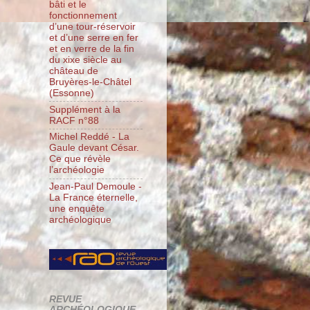
bâti et le
fonctionnement
d’une tour-réservoir
et d’une serre en fer
et en verre de la fin
du xixe siècle au
château de
Bruyères-le-Châtel
(Essonne)
Supplément à la
RACF n°88
Michel Reddé - La
Gaule devant César.
Ce que révèle
l’archéologie
Jean-Paul Demoule -
La France éternelle,
une enquête
archéologique
REVUE
ARCHÉOLOGIQUE