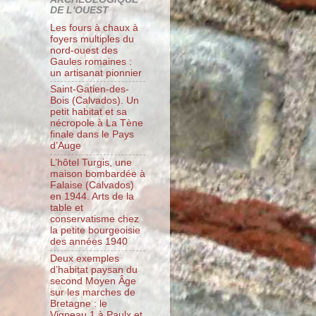
DE L'OUEST
Les fours à chaux à
foyers multiples du
nord-ouest des
Gaules romaines :
un artisanat pionnier
Saint-Gatien-des-
Bois (Calvados). Un
petit habitat et sa
nécropole à La Tène
finale dans le Pays
d’Auge
L’hôtel Turgis, une
maison bombardée à
Falaise (Calvados)
en 1944. Arts de la
table et
conservatisme chez
la petite bourgeoisie
des années 1940
Deux exemples
d’habitat paysan du
second Moyen Âge
sur les marches de
Bretagne : le
Vigneau 1 à Paulx et