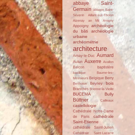
abbaye Saint-
Germain
abbaye Saint-
Séverin
Aillant-sur-Tholon
Aizenay
an Mil
Antigny
archéologie
Appoigny
du bâti
archéologie
urbaine
archéométrie
architecture
Aumard
Arnay-le-Duc
Auxerre
Autun
Avallon
Balcon
baptistère
basilique
Baume-les-
Belgique
Berry
Messieurs
bois
Beyney
Bertholon
Branches
Brienne-la-Vieille
BUCEMA
Bully
Büttner
Cailleaux
castellologie
Cathédrale Notre-Dame
cathédrale
de Paris
Saint-Etienne
cathédrale Saint-Julien
Cathédrale Saint-Lazarre