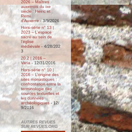
2026 – Maîtres
auxerrois du ixe
siècle : Heiric et
Remi
d’Auxerre
- 3/9/2026
Hors-série n° 13 |
2023 – L’espace
sacré au sein de
l’église
médiévale
- 4/28/202
3
20.2 | 2016 –
Varia
- 12/31/2016
Hors-série n° 10 |
2016 – L’origine des
sites monastiques :
confrontation entre la
terminologie des
sources textuelles et
les données
archéologiques
- 12/
9/2016
AUTRES REVUES
SUR REVUES.ORG