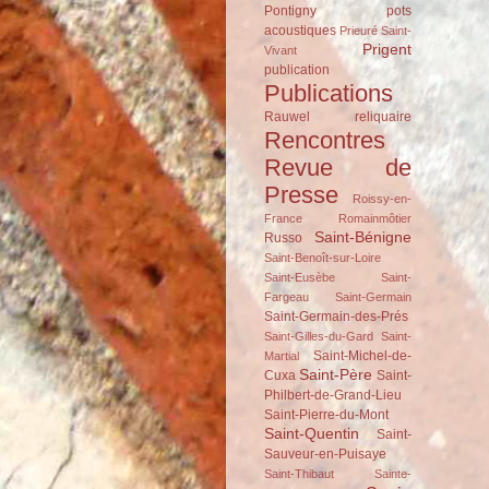
Pontigny
pots
acoustiques
Prieuré Saint-
Prigent
Vivant
publication
Publications
Rauwel
reliquaire
Rencontres
Revue de
Presse
Roissy-en-
France
Romainmôtier
Saint-Bénigne
Russo
Saint-Benoît-sur-Loire
Saint-Eusèbe
Saint-
Fargeau
Saint-Germain
Saint-Germain-des-Prés
Saint-Gilles-du-Gard
Saint-
Saint-Michel-de-
Martial
Saint-Père
Cuxa
Saint-
Philbert-de-Grand-Lieu
Saint-Pierre-du-Mont
Saint-Quentin
Saint-
Sauveur-en-Puisaye
Saint-Thibaut
Sainte-